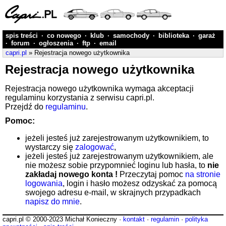
spis treści
·
co nowego
·
klub
·
samochody
·
biblioteka
·
garaż
·
forum
·
ogłoszenia
·
ftp
·
email
capri.pl
» Rejestracja nowego użytkownika
Rejestracja nowego użytkownika
Rejestracja nowego użytkownika wymaga akceptacji
regulaminu korzystania z serwisu capri.pl.
Przejdź do
regulaminu
.
Pomoc:
jeżeli jesteś już zarejestrowanym użytkownikiem, to
wystarczy się
zalogować
,
jeżeli jesteś już zarejestrowanym użytkownikiem, ale
nie możesz sobie przypomnieć loginu lub hasła, to
nie
zakładaj nowego konta !
Przeczytaj pomoc
na stronie
logowania
, login i hasło możesz odzyskać za pomocą
swojego adresu e-mail, w skrajnych przypadkach
napisz do mnie
.
capri.pl © 2000-2023 Michał Konieczny ·
kontakt
·
regulamin
·
polityka