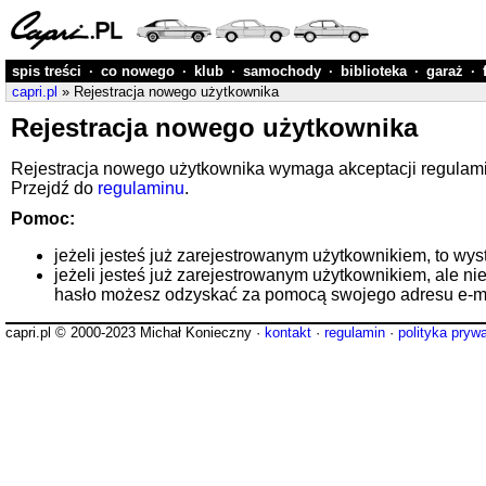
spis treści
·
co nowego
·
klub
·
samochody
·
biblioteka
·
garaż
·
capri.pl
» Rejestracja nowego użytkownika
Rejestracja nowego użytkownika
Rejestracja nowego użytkownika wymaga akceptacji regulaminu
Przejdź do
regulaminu
.
Pomoc:
jeżeli jesteś już zarejestrowanym użytkownikiem, to wys
jeżeli jesteś już zarejestrowanym użytkownikiem, ale ni
hasło możesz odzyskać za pomocą swojego adresu e-ma
capri.pl © 2000-2023 Michał Konieczny ·
kontakt
·
regulamin
·
polityka pryw