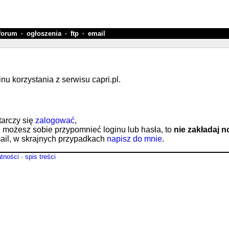
forum
·
ogłoszenia
·
ftp
·
email
 korzystania z serwisu capri.pl.
tarczy się
zalogować
,
e możesz sobie przypomnieć loginu lub hasła, to
nie zakładaj 
il, w skrajnych przypadkach
napisz do mnie
.
atności
·
spis treści