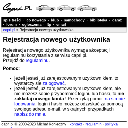
spis treści
·
co nowego
·
klub
·
samochody
·
biblioteka
·
garaż
·
forum
·
ogłoszenia
·
ftp
·
email
capri.pl
» Rejestracja nowego użytkownika
Rejestracja nowego użytkownika
Rejestracja nowego użytkownika wymaga akceptacji
regulaminu korzystania z serwisu capri.pl.
Przejdź do
regulaminu
.
Pomoc:
jeżeli jesteś już zarejestrowanym użytkownikiem, to
wystarczy się
zalogować
,
jeżeli jesteś już zarejestrowanym użytkownikiem, ale
nie możesz sobie przypomnieć loginu lub hasła, to
nie
zakładaj nowego konta !
Przeczytaj pomoc
na stronie
logowania
, login i hasło możesz odzyskać za pomocą
swojego adresu e-mail, w skrajnych przypadkach
napisz do mnie
.
capri.pl © 2000-2023 Michał Konieczny ·
kontakt
·
regulamin
·
polityka