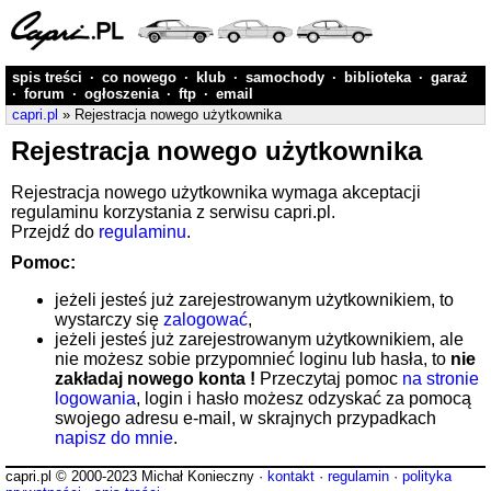
spis treści
·
co nowego
·
klub
·
samochody
·
biblioteka
·
garaż
·
forum
·
ogłoszenia
·
ftp
·
email
capri.pl
» Rejestracja nowego użytkownika
Rejestracja nowego użytkownika
Rejestracja nowego użytkownika wymaga akceptacji
regulaminu korzystania z serwisu capri.pl.
Przejdź do
regulaminu
.
Pomoc:
jeżeli jesteś już zarejestrowanym użytkownikiem, to
wystarczy się
zalogować
,
jeżeli jesteś już zarejestrowanym użytkownikiem, ale
nie możesz sobie przypomnieć loginu lub hasła, to
nie
zakładaj nowego konta !
Przeczytaj pomoc
na stronie
logowania
, login i hasło możesz odzyskać za pomocą
swojego adresu e-mail, w skrajnych przypadkach
napisz do mnie
.
capri.pl © 2000-2023 Michał Konieczny ·
kontakt
·
regulamin
·
polityka