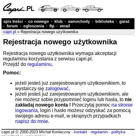
spis treści
·
co nowego
·
klub
·
samochody
·
biblioteka
·
garaż
·
forum
·
ogłoszenia
·
ftp
·
email
capri.pl
» Rejestracja nowego użytkownika
Rejestracja nowego użytkownika
Rejestracja nowego użytkownika wymaga akceptacji
regulaminu korzystania z serwisu capri.pl.
Przejdź do
regulaminu
.
Pomoc:
jeżeli jesteś już zarejestrowanym użytkownikiem, to
wystarczy się
zalogować
,
jeżeli jesteś już zarejestrowanym użytkownikiem, ale
nie możesz sobie przypomnieć loginu lub hasła, to
nie
zakładaj nowego konta !
Przeczytaj pomoc
na stronie
logowania
, login i hasło możesz odzyskać za pomocą
swojego adresu e-mail, w skrajnych przypadkach
napisz do mnie
.
capri.pl © 2000-2023 Michał Konieczny ·
kontakt
·
regulamin
·
polityka