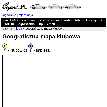
logowanie
|
rejestracja
spis treści
·
co nowego
·
klub
·
samochody
·
biblioteka
·
garaż
·
forum
·
ogłoszenia
·
ftp
·
email
capri.pl
»
klub
» geograficzna mapa klubowa
Geograficzna mapa klubowa
- klubowicz
- impreza