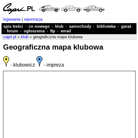
logowanie
|
rejestracja
spis treści
·
co nowego
·
klub
·
samochody
·
biblioteka
·
garaż
·
forum
·
ogłoszenia
·
ftp
·
email
capri.pl
»
klub
» geograficzna mapa klubowa
Geograficzna mapa klubowa
- klubowicz
- impreza