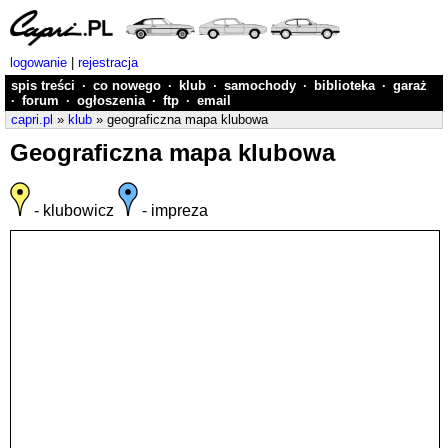
logowanie
|
rejestracja
spis treści
·
co nowego
·
klub
·
samochody
·
biblioteka
·
garaż
·
forum
·
ogłoszenia
·
ftp
·
email
capri.pl
»
klub
» geograficzna mapa klubowa
Geograficzna mapa klubowa
- klubowicz
- impreza