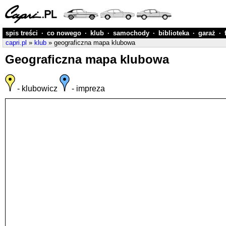
spis treści
·
co nowego
·
klub
·
samochody
·
biblioteka
·
garaż
·
capri.pl
»
klub
» geograficzna mapa klubowa
Geograficzna mapa klubowa
- klubowicz
- impreza