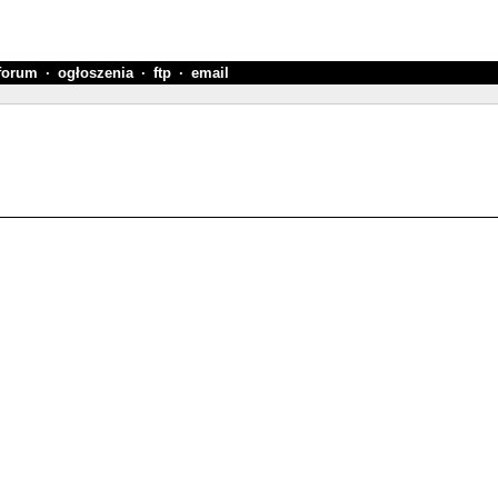
forum
·
ogłoszenia
·
ftp
·
email