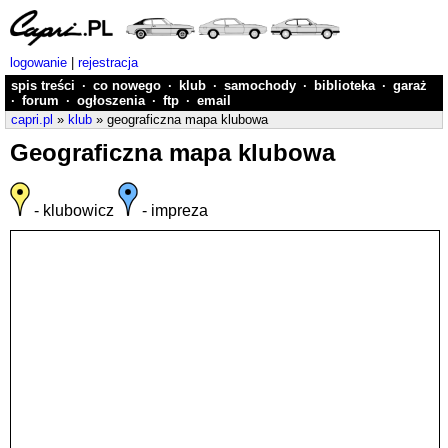
logowanie
|
rejestracja
spis treści
·
co nowego
·
klub
·
samochody
·
biblioteka
·
garaż
·
forum
·
ogłoszenia
·
ftp
·
email
capri.pl
»
klub
» geograficzna mapa klubowa
Geograficzna mapa klubowa
- klubowicz
- impreza