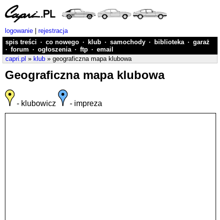
logowanie
|
rejestracja
spis treści
·
co nowego
·
klub
·
samochody
·
biblioteka
·
garaż
·
forum
·
ogłoszenia
·
ftp
·
email
capri.pl
»
klub
» geograficzna mapa klubowa
Geograficzna mapa klubowa
- klubowicz
- impreza