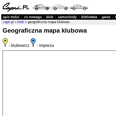
spis treści
·
co nowego
·
klub
·
samochody
·
biblioteka
·
garaż
·
capri.pl
»
klub
» geograficzna mapa klubowa
Geograficzna mapa klubowa
- klubowicz
- impreza