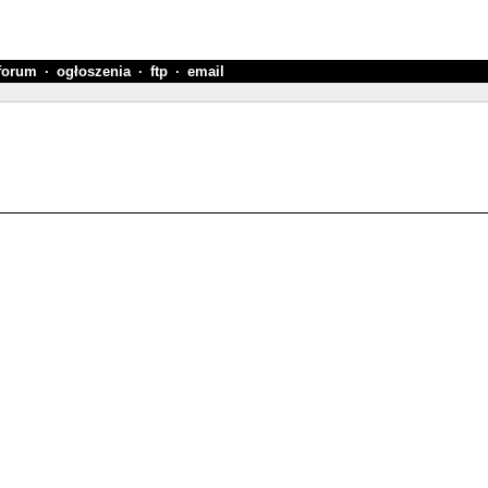
forum
·
ogłoszenia
·
ftp
·
email