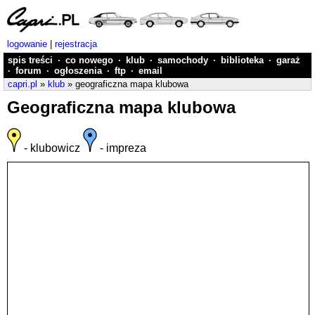
logowanie
|
rejestracja
spis treści
·
co nowego
·
klub
·
samochody
·
biblioteka
·
garaż
·
forum
·
ogłoszenia
·
ftp
·
email
capri.pl
»
klub
» geograficzna mapa klubowa
Geograficzna mapa klubowa
- klubowicz
- impreza