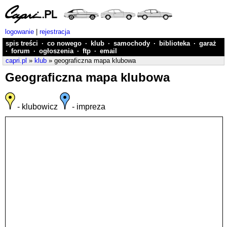
logowanie
|
rejestracja
spis treści
·
co nowego
·
klub
·
samochody
·
biblioteka
·
garaż
·
forum
·
ogłoszenia
·
ftp
·
email
capri.pl
»
klub
» geograficzna mapa klubowa
Geograficzna mapa klubowa
- klubowicz
- impreza