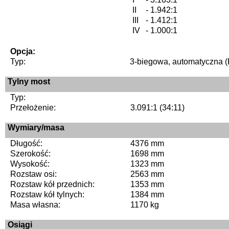
II
- 1.942:1
III
- 1.412:1
IV
- 1.000:1
Opcja:
Typ:
3-biegowa, automatyczna (
Tylny most
Typ:
Przełożenie:
3.091:1 (34:11)
Wymiary/masa
Długość:
4376 mm
Szerokość:
1698 mm
Wysokość:
1323 mm
Rozstaw osi:
2563 mm
Rozstaw kół przednich:
1353 mm
Rozstaw kół tylnych:
1384 mm
Masa własna:
1170 kg
Osiągi