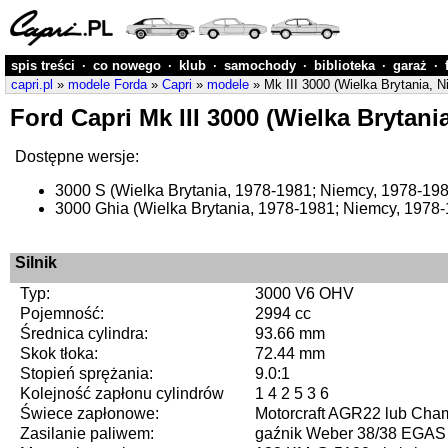
spis treści
·
co nowego
·
klub
·
samochody
·
biblioteka
·
garaż
·
capri.pl
»
modele Forda
»
Capri
»
modele
» Mk III 3000 (Wielka Brytania, 
Ford Capri Mk III 3000 (Wielka Brytan
Dostępne wersje:
3000 S (Wielka Brytania, 1978-1981; Niemcy, 1978-198
3000 Ghia (Wielka Brytania, 1978-1981; Niemcy, 1978
Silnik
Typ:
3000 V6 OHV
Pojemność:
2994 cc
Średnica cylindra:
93.66 mm
Skok tłoka:
72.44 mm
Stopień sprężania:
9.0:1
Kolejność zapłonu cylindrów
1 4 2 5 3 6
Świece zapłonowe:
Motorcraft AGR22 lub Ch
Zasilanie paliwem:
gaźnik Weber 38/38 EGAS