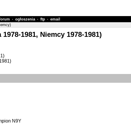
forum
·
ogłoszenia
·
ftp
·
email
Niemcy)
ia 1978-1981, Niemcy 1978-1981)
1)
-1981)
ampion N9Y