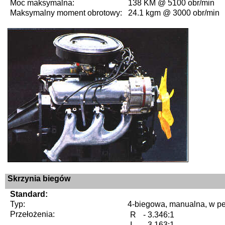
Moc maksymalna:
138 KM @ 5100 obr/min
Maksymalny moment obrotowy:
24.1 kgm @ 3000 obr/min
Skrzynia biegów
Standard:
Typ:
4-biegowa, manualna, w p
Przełożenia:
R
- 3.346:1
I
- 3.163:1