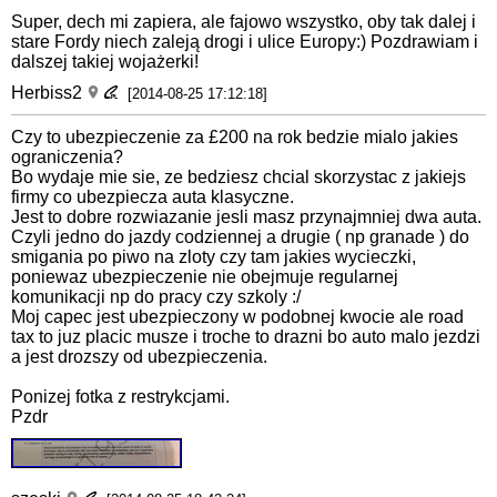
Super, dech mi zapiera, ale fajowo wszystko, oby tak dalej i
stare Fordy niech zaleją drogi i ulice Europy:) Pozdrawiam i
dalszej takiej wojażerki!
Herbiss2
[2014-08-25 17:12:18]
Czy to ubezpieczenie za £200 na rok bedzie mialo jakies
ograniczenia?
Bo wydaje mie sie, ze bedziesz chcial skorzystac z jakiejs
firmy co ubezpiecza auta klasyczne.
Jest to dobre rozwiazanie jesli masz przynajmniej dwa auta.
Czyli jedno do jazdy codziennej a drugie ( np granade ) do
smigania po piwo na zloty czy tam jakies wycieczki,
poniewaz ubezpieczenie nie obejmuje regularnej
komunikacji np do pracy czy szkoly :/
Moj capec jest ubezpieczony w podobnej kwocie ale road
tax to juz placic musze i troche to drazni bo auto malo jezdzi
a jest drozszy od ubezpieczenia.
Ponizej fotka z restrykcjami.
Pzdr