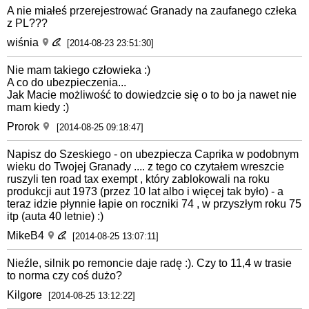
A nie miałeś przerejestrować Granady na zaufanego człeka
z PL???
wiśnia
[2014-08-23 23:51:30]
Nie mam takiego człowieka :)
A co do ubezpieczenia...
Jak Macie możliwość to dowiedzcie się o to bo ja nawet nie
mam kiedy :)
Prorok
[2014-08-25 09:18:47]
Napisz do Szeskiego - on ubezpiecza Caprika w podobnym
wieku do Twojej Granady .... z tego co czytałem wreszcie
ruszyli ten road tax exempt , który zablokowali na roku
produkcji aut 1973 (przez 10 lat albo i więcej tak było) - a
teraz idzie płynnie łapie on roczniki 74 , w przyszłym roku 75
itp (auta 40 letnie) :)
MikeB4
[2014-08-25 13:07:11]
Nieźle, silnik po remoncie daje radę :). Czy to 11,4 w trasie
to norma czy coś dużo?
Kilgore
[2014-08-25 13:12:22]