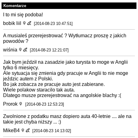
Komentarze
I to mi się podoba!
bobik liil
[2014-08-23 10:47:51]
A musialeś przerejestrować ? Wytłumacz proszę z jakich
powodów ?
wiśnia
[2014-08-23 12:21:07]
Jak bym jeździł na zasadzie jako turysta to moge w Anglii
tylko 6 miesięcy.
Ale sytuacja się zmienia gdy pracuje w Anglii to nie moge
jeździc autem z Polski.
Bo jak zobacza ze pracuje auto jest zabierane.
Wiele polakow staracilo tak auta.
Dlatego musze przerejestrować na angolskie blachy :(
Prorok
[2014-08-23 12:53:23]
Zwolnione z podatku masz dopiero auta 40-letnie .... ale na
takie jest chyba niższy ... :)
MikeB4
[2014-08-23 14:13:02]