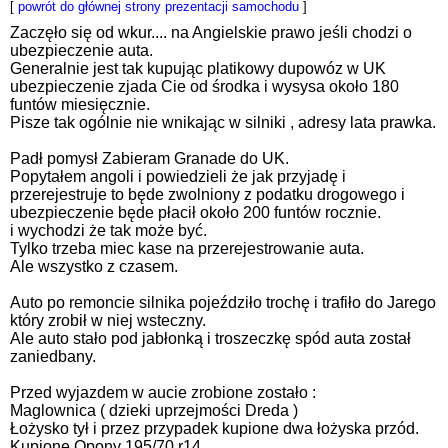
[
powrót do głównej strony prezentacji samochodu
]
Zaczęło się od wkur.... na Angielskie prawo jeśli chodzi o
ubezpieczenie auta.
Generalnie jest tak kupując platikowy dupowóz w UK
ubezpieczenie zjada Cie od środka i wysysa około 180
funtów miesięcznie.
Pisze tak ogólnie nie wnikając w silniki , adresy lata prawka.
Padł pomysł Zabieram Granade do UK.
Popytałem angoli i powiedzieli że jak przyjadę i
przerejestruje to będe zwolniony z podatku drogowego i
ubezpieczenie będe płacił około 200 funtów rocznie.
i wychodzi że tak może być.
Tylko trzeba miec kase na przerejestrowanie auta.
Ale wszystko z czasem.
Auto po remoncie silnika pojeździło trochę i trafiło do Jarego
który zrobił w niej wsteczny.
Ale auto stało pod jabłonką i troszeczkę spód auta został
zaniedbany.
Przed wyjazdem w aucie zrobione zostało :
Maglownica ( dzieki uprzejmości Dreda )
Łożysko tył i przez przypadek kupione dwa łożyska przód.
Kupione Opony 195/70 r14