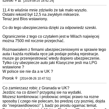
szeski
[2014-08-25 18:42:24]
11.4 to właśnie mnie zdziwiło że tak mało wyszło.
Ostatni rekord był 12,5 na zwykłym mikserze.
Teraz jest Blos wstawiony.
Co do tego ubezpieczenia dzięki za odpowiedz szeski.
Ograniczenie z tego co czytałem jest w Milach najwięcej
można 7500 mil rocznie przejechać.
Rozmawiałem z firmami ubezpieczeniowymi w sprawie tego
auta i każda rozkłada ręce jak podaje polską rejestracje.
musze go przerejestrować wtedy dopiero ubezpieczenie.
Tylko czy ubezpiecze auto jaki Klasyczne jesli ma LPG
wstawione ?
W polsce sie nie da a w UK ?
Prorok
[2014-08-26 10:47:51]
Co zamierzasz robic z Granada w UK?
Jezdzic na co dzien? przygotuj sie na wydatki.
Mozesz kombinowac i probowac omijac prawo na rozne
sposoby ( czego nie polecam, bo predzej czy pozniej, dojda
do "nieprawidlowosci" ), badz po prostu ogarnac temat.