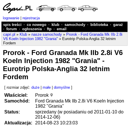
logowanie
|
rejestracja
spis treści
·
co nowego
·
klub
·
samochody
·
biblioteka
·
garaż
·
forum
·
ogłoszenia
·
ftp
·
email
capri.pl
»
Klub
»
nasze samochody
»
Prorok - Ford Granada Mk IIb 2.8i
V6 Koeln Injection 1982 "Grania"
» Eurotrip Polska-Anglia 32 letnim
Fordem
Prorok - Ford Granada Mk IIb 2.8i V6
Koeln Injection 1982 "Grania" -
Eurotrip Polska-Anglia 32 letnim
Fordem
[ rozmiar zdjęć:
duże
|
małe
|
domyślne
]
Właściciel:
Prorok
Samochód:
Ford Granada Mk IIb 2.8i V6 Koeln Injection
1982 "Grania"
Status:
sprzedany (w posiadaniu od 2011-01-10 do
2014-12-06)
Aktualizacja:
2014-08-23 10:23:03