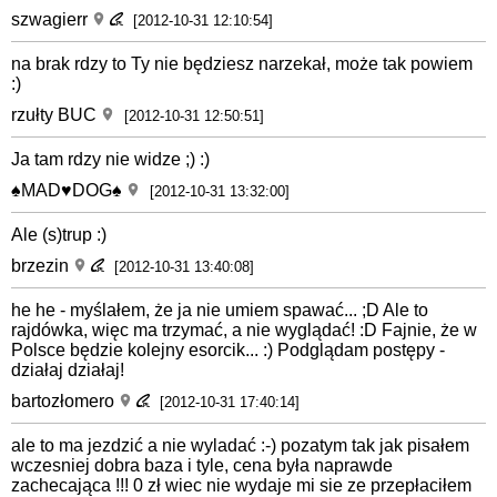
szwagierr
[2012-10-31 12:10:54]
na brak rdzy to Ty nie będziesz narzekał, może tak powiem
:)
rzułty BUC
[2012-10-31 12:50:51]
Ja tam rdzy nie widze ;) :)
♠MAD♥DOG♠
[2012-10-31 13:32:00]
Ale (s)trup :)
brzezin
[2012-10-31 13:40:08]
he he - myślałem, że ja nie umiem spawać... ;D Ale to
rajdówka, więc ma trzymać, a nie wyglądać! :D Fajnie, że w
Polsce będzie kolejny esorcik... :) Podglądam postępy -
działaj działaj!
bartozłomero
[2012-10-31 17:40:14]
ale to ma jezdzić a nie wyladać :-) pozatym tak jak pisałem
wczesniej dobra baza i tyle, cena była naprawde
zachecająca !!! 0 zł wiec nie wydaje mi sie ze przepłaciłem