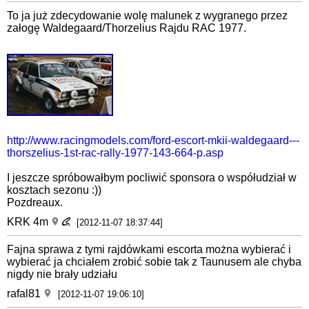
To ja już zdecydowanie wolę malunek z wygranego przez
załogę Waldegaard/Thorzelius Rajdu RAC 1977.
http://www.racingmodels.com/ford-escort-mkii-waldegaard---
thorszelius-1st-rac-rally-1977-143-664-p.asp
I jeszcze spróbowałbym pocliwić sponsora o współudział w
kosztach sezonu :))
Pozdreaux.
KRK 4m
[2012-11-07 18:37:44]
Fajna sprawa z tymi rajdówkami escorta można wybierać i
wybierać ja chciałem zrobić sobie tak z Taunusem ale chyba
nigdy nie brały udziału
rafal81
[2012-11-07 19:06:10]