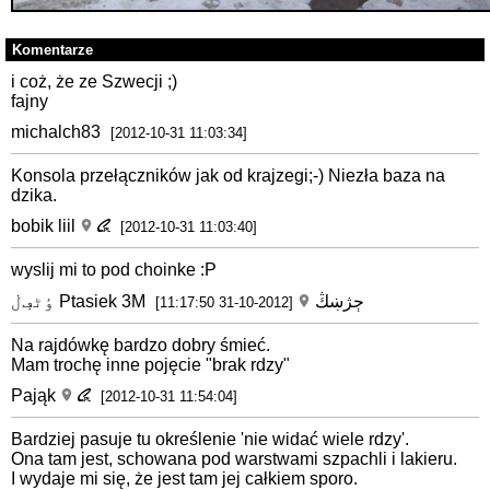
Komentarze
i coż, że ze Szwecji ;)
fajny
michalch83
[2012-10-31 11:03:34]
Konsola przełączników jak od krajzegi;-) Niezła baza na
dzika.
bobik liil
[2012-10-31 11:03:40]
wyslij mi to pod choinke :P
ٶٹڢڶ Ptasiek 3M ڄژښڭ
[2012-10-31 11:17:50]
Na rajdówkę bardzo dobry śmieć.
Mam trochę inne pojęcie "brak rdzy"
Pająk
[2012-10-31 11:54:04]
Bardziej pasuje tu określenie 'nie widać wiele rdzy'.
Ona tam jest, schowana pod warstwami szpachli i lakieru.
I wydaje mi się, że jest tam jej całkiem sporo.