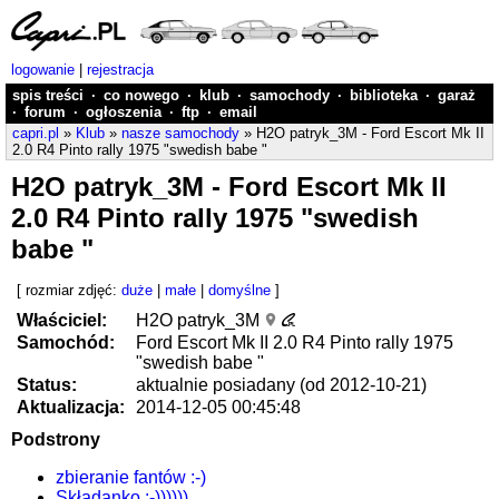
logowanie
|
rejestracja
spis treści
·
co nowego
·
klub
·
samochody
·
biblioteka
·
garaż
·
forum
·
ogłoszenia
·
ftp
·
email
capri.pl
»
Klub
»
nasze samochody
» H2O patryk_3M - Ford Escort Mk II
2.0 R4 Pinto rally 1975 "swedish babe "
H2O patryk_3M - Ford Escort Mk II
2.0 R4 Pinto rally 1975 "swedish
babe "
[ rozmiar zdjęć:
duże
|
małe
|
domyślne
]
Właściciel:
H2O patryk_3M
Samochód:
Ford Escort Mk II 2.0 R4 Pinto rally 1975
"swedish babe "
Status:
aktualnie posiadany (od 2012-10-21)
Aktualizacja:
2014-12-05 00:45:48
Podstrony
zbieranie fantów :-)
Składanko :-))))))