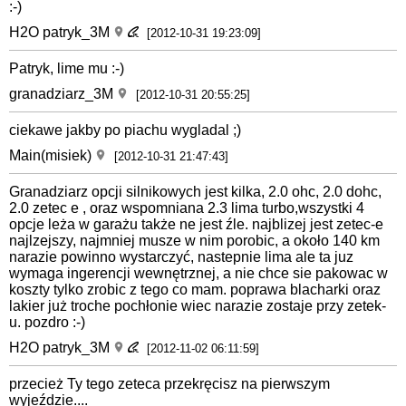
:-)
H2O patryk_3M
[2012-10-31 19:23:09]
Patryk, lime mu :-)
granadziarz_3M
[2012-10-31 20:55:25]
ciekawe jakby po piachu wygladal ;)
Main(misiek)
[2012-10-31 21:47:43]
Granadziarz opcji silnikowych jest kilka, 2.0 ohc, 2.0 dohc,
2.0 zetec e , oraz wspomniana 2.3 lima turbo,wszystki 4
opcje leża w garażu także ne jest źle. najblizej jest zetec-e
najlzejszy, najmniej musze w nim porobic, a około 140 km
narazie powinno wystarczyć, nastepnie lima ale ta juz
wymaga ingerencji wewnętrznej, a nie chce sie pakowac w
koszty tylko zrobic z tego co mam. poprawa blacharki oraz
lakier już troche pochłonie wiec narazie zostaje przy zetek-
u. pozdro :-)
H2O patryk_3M
[2012-11-02 06:11:59]
przecież Ty tego zeteca przekręcisz na pierwszym
wyjeździe....