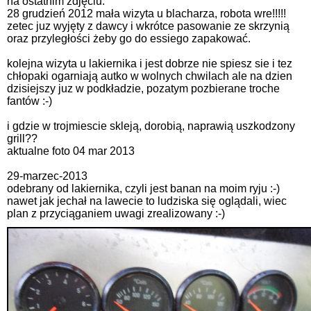
na ostatnim zdjęciu.
28 grudzień 2012 mała wizyta u blacharza, robota wre!!!!!
zetec juz wyjęty z dawcy i wkrótce pasowanie ze skrzynią
oraz przyległości żeby go do essiego zapakować.
kolejna wizyta u lakiernika i jest dobrze nie spiesz sie i tez
chłopaki ogarniają autko w wolnych chwilach ale na dzien
dzisiejszy juz w podkładzie, pozatym pozbierane troche
fantów :-)
i gdzie w trojmiescie skleją, dorobią, naprawią uszkodzony
grill??
aktualne foto 04 mar 2013
29-marzec-2013
odebrany od lakiernika, czyli jest banan na moim ryju :-)
nawet jak jechał na lawecie to ludziska się oglądali, wiec
plan z przyciąganiem uwagi zrealizowany :-)