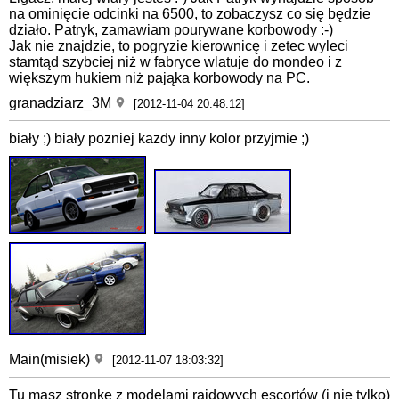
na ominięcie odcinki na 6500, to zobaczysz co się będzie
działo. Patryk, zamawiam pourywane korbowody :-)
Jak nie znajdzie, to pogryzie kierownicę i zetec wyleci
stamtąd szybciej niż w fabryce wlatuje do mondeo i z
większym hukiem niż pająka korbowody na PC.
granadziarz_3M
[2012-11-04 20:48:12]
biały ;) biały pozniej kazdy inny kolor przyjmie ;)
Main(misiek)
[2012-11-07 18:03:32]
Tu masz stronkę z modelami rajdowych escortów (i nie tylko)