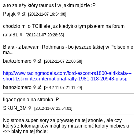
a to zależy który taunus i w jakim rajdzie :P
Pająk
[2012-11-07 19:54:08]
chodzio mi o TCIII ale juz kiedyś o tym pisałem na forum
rafal81
[2012-11-07 20:28:55]
Biała - z barwami Rothmans - bo jeszcze takiej w Polsce nie
ma...
bartozłomero
[2012-11-07 21:08:58]
http://www.racingmodels.com/ford-escort-rs1800-airikkala---
short-1st-mintex-international-rally-1981-118-20948-p.asp
bartozłomero
[2012-11-07 21:11:29]
ligacz genialna stronka :P
SKUN_3M
[2012-11-07 23:54:01]
No strona super, sory za prywatę na tej stronie , ale czy
któryś z fotomagików mógł by mi zamienić kolory niebieski
<-> biały na tej focie: