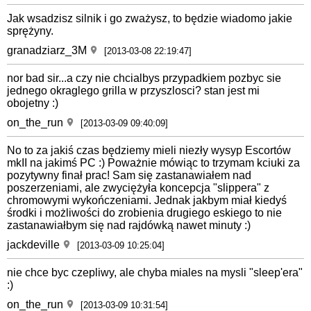
Jak wsadzisz silnik i go zważysz, to będzie wiadomo jakie
sprężyny.
granadziarz_3M
[2013-03-08 22:19:47]
nor bad sir...a czy nie chcialbys przypadkiem pozbyc sie
jednego okraglego grilla w przyszlosci? stan jest mi
obojetny :)
on_the_run
[2013-03-09 09:40:09]
No to za jakiś czas będziemy mieli niezły wysyp Escortów
mkII na jakimś PC :) Poważnie mówiąc to trzymam kciuki za
pozytywny finał prac! Sam się zastanawiałem nad
poszerzeniami, ale zwyciężyła koncepcja "slippera" z
chromowymi wykończeniami. Jednak jakbym miał kiedyś
środki i możliwości do zrobienia drugiego eskiego to nie
zastanawiałbym się nad rajdówką nawet minuty :)
jackdeville
[2013-03-09 10:25:04]
nie chce byc czepliwy, ale chyba miales na mysli "sleep'era"
:)
on_the_run
[2013-03-09 10:31:54]