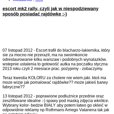
escort mk2 rally, czyli jak w niespodziewany
sposób posiadać rajdówke :-)
07 listopad 2012 - Escort trafił do blacharzo-lakiernika, który
sie za mocno nie przeraził, ma na swoimkoncie
odrestaurowanie kilku warszaw i podobnych wynalazków.
wstepnie ustalenia to gotowość autka na poczatku styczna
2013 roku czyli 2 miesiace prac. pożyjemy - zobaczymy.
Teraz kwestia KOLORU za cholere nie wiem jaki. ktoś ma
moze wizje jak pomalować rajdówke?? może jakieś barwy
fabryczne??
13 listopad 2012 - poprawione podłużnice przednie oraz
zeszlifowane idealne :-) spawy pod maską zdjęcia wkrótce.
Wybrany kolor- bedzie BIAŁY aby potem łatwo go okleić w
odpowidnie reklamy np Rothmans Arriego Vatanena tak jak