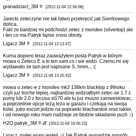
granadziarz_3M
[2012-11-04 12:56:06]
Jarecki zeteczyne nie tak łatwo przekręcić jak Sierrkowego
dohca.
Fakt że bardziej mi podchodzi zetec z mondeo (silvertop) ale
i ten co ma Patryk fajnie znosi obroty.
Ligacz 3M
[2012-11-04 13:13:47]
Kurna dopiero teraz zauważyłem posta Patryk w którym
mowa o Zetecu E a to ten sam co i sie widzi. Czemu mi się
wydawało że tam jest napisane S, hmm... :(
Ligacz 3M
[2012-11-04 13:15:42]
mowa o zetec-e z mondeo mk2 136km blacktop z 99roku
czyli juz troche lepiej, najbardziej widziałbym zetec-se 1.7 z
pumy lub 2.0 z focusa st170 ale tu juz musze zainwestowac,
a poprzednie opcje leżą leża w garażu i czekają na swoja
kolei. jutro escort jedzie na poprawki blacharskie oraz lakier,
i od nowego roku mam nadzieje ze bedzie składanie puzli :-)
H2O patryk_3M
[2012-11-04 19:56:22]
Ligacz, małej wiary jesteś :-) Jak Patryk wynajdzie sposób