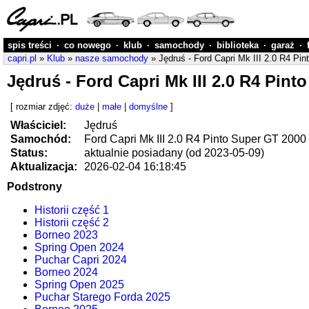
spis treści
·
co nowego
·
klub
·
samochody
·
biblioteka
·
garaż
·
capri.pl
»
Klub
»
nasze samochody
» Jędruś - Ford Capri Mk III 2.0 R4 Pi
Jędruś - Ford Capri Mk III 2.0 R4 Pint
[ rozmiar zdjęć:
duże
|
małe
|
domyślne
]
Właściciel:
Jędruś
Samochód:
Ford Capri Mk III 2.0 R4 Pinto Super GT 2000
Status:
aktualnie posiadany (od 2023-05-09)
Aktualizacja:
2026-02-04 16:18:45
Podstrony
Historii część 1
Historii część 2
Borneo 2023
Spring Open 2024
Puchar Capri 2024
Borneo 2024
Spring Open 2025
Puchar Starego Forda 2025