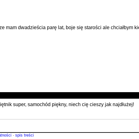
o pisze mam dwadzieścia parę lat, boje się starości ale chciałbym 
iętnik super, samochód piękny, niech cię cieszy jak najdłużej!
atności
·
spis treści