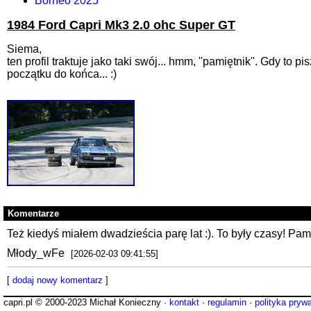
Borneo 2025
1984 Ford Capri Mk3 2.0 ohc Super GT
Siema,
ten profil traktuje jako taki swój... hmm, ''pamiętnik''. Gdy t
początku do końca... :)
Komentarze
Też kiedyś miałem dwadzieścia parę lat :). To były czasy! Pam
Młody_wFe
[2026-02-03 09:41:55]
[
dodaj nowy komentarz
]
capri.pl © 2000-2023 Michał Konieczny ·
kontakt
·
regulamin
·
polityka pryw