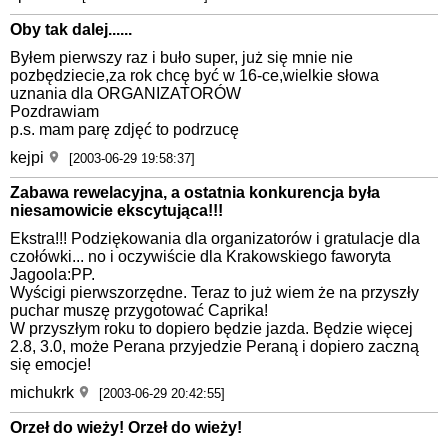
Oby tak dalej......
Byłem pierwszy raz i buło super, już się mnie nie
pozbędziecie,za rok chcę być w 16-ce,wielkie słowa
uznania dla ORGANIZATORÓW
Pozdrawiam
p.s. mam parę zdjęć to podrzucę
kejpi
[2003-06-29 19:58:37]
Zabawa rewelacyjna, a ostatnia konkurencja była
niesamowicie ekscytująca!!!
Ekstra!!! Podziękowania dla organizatorów i gratulacje dla
czołówki... no i oczywiście dla Krakowskiego faworyta
Jagoola:PP.
Wyścigi pierwszorzędne. Teraz to już wiem że na przyszły
puchar muszę przygotować Caprika!
W przyszłym roku to dopiero będzie jazda. Będzie więcej
2.8, 3.0, może Perana przyjedzie Peraną i dopiero zaczną
się emocje!
michukrk
[2003-06-29 20:42:55]
Orzeł do wieży! Orzeł do wieży!