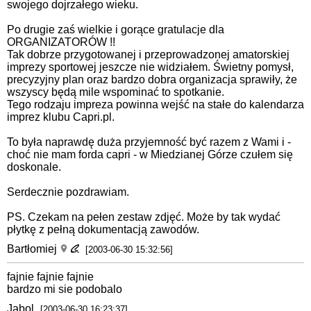
swojego dojrzałego wieku.
Po drugie zaś wielkie i gorące gratulacje dla
ORGANIZATORÓW !!
Tak dobrze przygotowanej i przeprowadzonej amatorskiej
imprezy sportowej jeszcze nie widziałem. Świetny pomysł,
precyzyjny plan oraz bardzo dobra organizacja sprawiły, że
wszyscy będą mile wspominać to spotkanie.
Tego rodzaju impreza powinna wejść na stałe do kalendarza
imprez klubu Capri.pl.
To była naprawdę duża przyjemność być razem z Wami i -
choć nie mam forda capri - w Miedzianej Górze czułem się
doskonale.
Serdecznie pozdrawiam.
PS. Czekam na pełen zestaw zdjęć. Może by tak wydać
płytkę z pełną dokumentacją zawodów.
Bartłomiej
[2003-06-30 15:32:56]
fajnie fajnie fajnie
bardzo mi sie podobalo
Jabol
[2003-06-30 16:23:37]