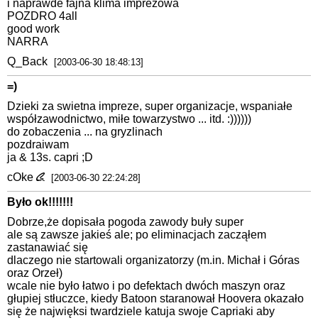
i naprawde fajna klima imprezowa
POZDRO 4all
good work
NARRA
Q_Back
[2003-06-30 18:48:13]
=)
Dzieki za swietna impreze, super organizacje, wspaniałe
współzawodnictwo, miłe towarzystwo ... itd. :))))))
do zobaczenia ... na gryzlinach
pozdraiwam
ja & 13s. capri ;D
cOke
[2003-06-30 22:24:28]
Było ok!!!!!!!
Dobrze,że dopisała pogoda zawody buły super
ale są zawsze jakieś ale; po eliminacjach zacząłem
zastanawiać się
dlaczego nie startowali organizatorzy (m.in. Michał i Góras
oraz Orzeł)
wcale nie było łatwo i po defektach dwóch maszyn oraz
głupiej stłuczce, kiedy Batoon staranował Hoovera okazało
się że najwięksi twardziele katuja swoje Capriaki aby