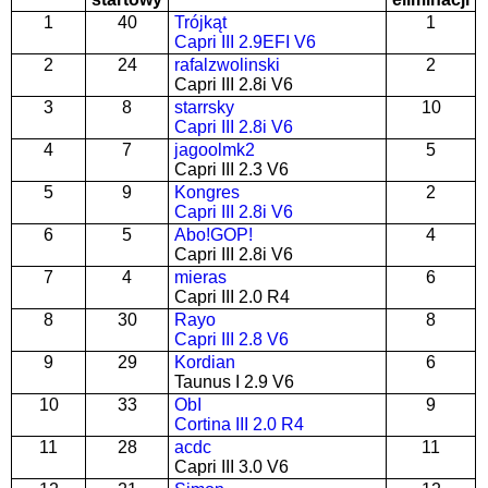
1
40
Trójkąt
1
Capri III 2.9EFI V6
2
24
rafalzwolinski
2
Capri III 2.8i V6
3
8
starrsky
10
Capri III 2.8i V6
4
7
jagoolmk2
5
Capri III 2.3 V6
5
9
Kongres
2
Capri III 2.8i V6
6
5
Abo!GOP!
4
Capri III 2.8i V6
7
4
mieras
6
Capri III 2.0 R4
8
30
Rayo
8
Capri III 2.8 V6
9
29
Kordian
6
Taunus I 2.9 V6
10
33
ObI
9
Cortina III 2.0 R4
11
28
acdc
11
Capri III 3.0 V6