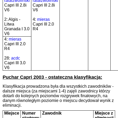
rafalzwolinski
rafalzwolinski
Capri III 2.8i
Capri III 2.8i
V6
V6
2: Algis -
4:
mieras
Litwa
Capri III 2.0
Granada I 3.0
R4
V6
4:
mieras
Capri III 2.0
R4
28:
acdc
Capri III 3.0
V6
Puchar Capri 2003 - ostateczna klasyfikacja:
Klasyfikacja prowadzona była dla wszystkich zawodników -
dalsze miejsca (za miejscami 1-4) zajęli zawodnicy którzy
dotarli do kolejnych poziomów rozgrywek finałowych, na
danym równoległym poziomie o miejscu decydował wynik z
eliminacji.
Miejsce
Numer
Zawodnik
Miejsce z
startowy
eliminacji