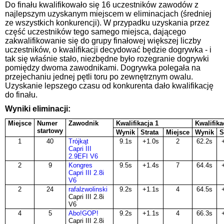
Do finału kwalifikowało się 16 uczestników zawodów z
najlepszym uzyskanym miejscem w eliminacjach (średniej
ze wszystkich konkurencji). W przypadku uzyskania przez
część uczestników tego samego miejsca, dającego
zakwalifikowanie się do grupy finałowej większej liczby
uczestników, o kwalifikacji decydować będzie dogrywka - i
tak się właśnie stało, niezbędne było rozegranie dogrywki
pomiędzy dwoma zawodnikami. Dogrywka polegała na
przejechaniu jednej pętli toru po zewnętrznym owalu.
Uzyskanie lepszego czasu od konkurenta dało kwalifikację
do finału.
Wyniki eliminacji:
Miejsce
Numer
Zawodnik
Kwalifikacja 1
Kwalifika
startowy
Wynik
Strata
Miejsce
Wynik
S
1
40
Trójkąt
9.1s
+1.0s
2
62.2s
Capri III
2.9EFI V6
2
9
Kongres
9.5s
+1.4s
7
64.4s
Capri III 2.8i
V6
2
24
rafalzwolinski
9.2s
+1.1s
4
64.5s
Capri III 2.8i
V6
4
5
Abo!GOP!
9.2s
+1.1s
4
66.3s
Capri III 2.8i