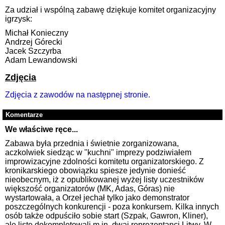
Za udział i wspólną zabawę dziękuje komitet organizacyjny
igrzysk:
Michał Konieczny
Andrzej Górecki
Jacek Szczyrba
Adam Lewandowski
Zdjęcia
Zdjęcia z zawodów na następnej stronie.
Komentarze
We właściwe ręce...
Zabawa była przednia i świetnie zorganizowana,
aczkolwiek siedząc w "kuchni" imprezy podziwiałem
improwizacyjne zdolności komitetu organizatorskiego. Z
kronikarskiego obowiązku spiesze jedynie donieść
nieobecnym, iż z opublikowanej wyżej listy uczestników
większość organizatorów (MK, Adas, Góras) nie
wystartowała, a Orzeł jechał tylko jako demonstrator
poszczególnych konkurencji - poza konkursem. Kilka innych
osób także odpuściło sobie start (Szpak, Gawron, Kliner),
ale listę dokompletowali m.in. dwaj reprezentanci Litwy. W