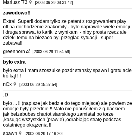
Mariusz '73
[2003-06-29 08:31:42]
zawodowo!!
Extra!! Super!! dodam tylko ze patent z rozgrywaniem play
off na dochodzenie znakomity - bylo naprawde wiele emocji.
I druga sprawa, to kartki z wynikami - niby prosta rzecz ale
dzieki temu na biezaco byl przeglad sytuacji - super
zabawa!!
greenhorn
[2003-06-29 11:54:59]
było extra
było extra i mam szoszulke pozdr starrsky spawn i gratulacie
trójkąt !!!
nOx
[2003-06-29 15:37:54]
:D
było ... !! (napisze jak bedzie do tego miejsce) ale powiem ze
omocje były przednie !! Mało nie popuściłem z q-backiem
jak belzebubes chariot starrskiego zamiatał po torze
,kasując wszystkich (prawie) ,odrabiając stratę podczas
ostatniego okrążenia !!
spawn
[2003-06-29 17:16:20]