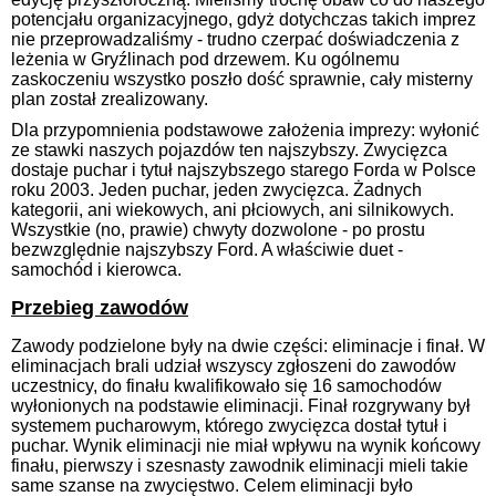
potencjału organizacyjnego, gdyż dotychczas takich imprez
nie przeprowadzaliśmy - trudno czerpać doświadczenia z
leżenia w Gryźlinach pod drzewem. Ku ogólnemu
zaskoczeniu wszystko poszło dość sprawnie, cały misterny
plan został zrealizowany.
Dla przypomnienia podstawowe założenia imprezy: wyłonić
ze stawki naszych pojazdów ten najszybszy. Zwycięzca
dostaje puchar i tytuł najszybszego starego Forda w Polsce
roku 2003. Jeden puchar, jeden zwycięzca. Żadnych
kategorii, ani wiekowych, ani płciowych, ani silnikowych.
Wszystkie (no, prawie) chwyty dozwolone - po prostu
bezwzględnie najszybszy Ford. A właściwie duet -
samochód i kierowca.
Przebieg zawodów
Zawody podzielone były na dwie części: eliminacje i finał. W
eliminacjach brali udział wszyscy zgłoszeni do zawodów
uczestnicy, do finału kwalifikowało się 16 samochodów
wyłonionych na podstawie eliminacji. Finał rozgrywany był
systemem pucharowym, którego zwycięzca dostał tytuł i
puchar. Wynik eliminacji nie miał wpływu na wynik końcowy
finału, pierwszy i szesnasty zawodnik eliminacji mieli takie
same szanse na zwycięstwo. Celem eliminacji było