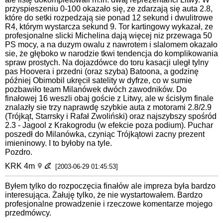
przyspieszeniu 0-100 okazało się, ze zdarzają się auta 2.8,
które do setki rozpedzają sie ponad 12 sekund i dwulitrowe
R4, którym wystarcza sekund 9. Tor kartingowy wykazał, ze
profesjonalne slicki Michelina dają więcej niz przewaga 50
PS mocy, a na duzym owalu z nawrotem i slalomem okazało
sie, że głęboko w narodzie tkwi tendencja do komplikowania
spraw prostych. Na dojazdówce do toru kasacji uległ tylny
pas Hoovera i przedni (oraz szyba) Batoona, a godzinę
później Obimobil ukręcił satelity w dyfrze, co w sumie
pozbawiło team Milanówek dwóch zawodników. Do
finałowej 16 weszli obaj goście z Litwy, ale w ścisłym finale
znalazły sie trzy naprawdę szybkie auta z motorami 2.8/2.9
(Trójkąt, Starrsky i Rafał Zwoliński) oraz najszybszy spośród
2.3 - Jagool z Krakogrodu (w efekcie poza podium). Puchar
poszedł do Milanówka, czyniąc Trójkątowi zacny prezent
imieninowy. I to byłoby na tyle.
Pozdro.
KRK 4m
[2003-06-29 01:45:53]
Byłem tylko do rozpoczęcia finałów ale impreza była bardzo
interesująca. Żałuję tylko, że nie wystartowałem. Bardzo
profesjonalne prowadzenie i rzeczowe komentarze mojego
przedmówcy.