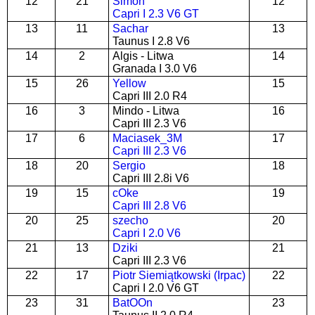
12
21
Simon
12
Capri I 2.3 V6 GT
13
11
Sachar
13
Taunus I 2.8 V6
14
2
Algis - Litwa
14
Granada I 3.0 V6
15
26
Yellow
15
Capri III 2.0 R4
16
3
Mindo - Litwa
16
Capri III 2.3 V6
17
6
Maciasek_3M
17
Capri III 2.3 V6
18
20
Sergio
18
Capri III 2.8i V6
19
15
cOke
19
Capri III 2.8 V6
20
25
szecho
20
Capri I 2.0 V6
21
13
Dziki
21
Capri III 2.3 V6
22
17
Piotr Siemiątkowski (Irpac)
22
Capri I 2.0 V6 GT
23
31
BatOOn
23