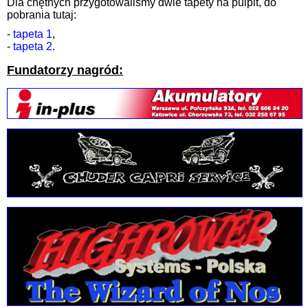
Dla chętnych przygotowaliśmy dwie tapety na pulpit, do
pobrania tutaj:
-
tapeta 1
,
-
tapeta 2
.
Fundatorzy nagród: