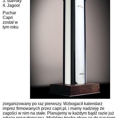
3. starrsky
4. Jagool
Puchar
Capri
został w
tym roku
zorganizowany po raz pierwszy. Wzbogacił kalendarz
imprez firmowanych przez capri.pl, i mamy nadzieję że
zagości w nim na stałe. Planujemy w każdym bądź razie już
edycję przyszłoroczną. Mieliśmy trochę obaw co do naszego