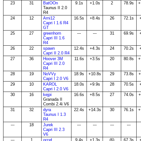
23
31
BatOOn
9.1s
+1.0s
2
78.9s
+
Taunus II 2.0
R4
24
12
Arni12
16.5s
+8.4s
26
72.1s
Capri I 1.6 R4
GT
25
27
greenhorn
---
---
31
69.9s
Capri III 1.6
R4
26
22
spawn
12.4s
+4.3s
24
70.2s
Capri II 2.0 R4
27
36
Hoover 3M
11.6s
+3.5s
20
80.8s
+
Capri III 2.0
R4
28
19
NoVVy
18.9s
+10.8s
29
73.8s
+
Capri I 2.0 V6
29
10
KAROL
18.0s
+9.9s
28
70.5s
Capri I 2.0 V6
30
16
kejpi
16.6s
+8.5s
27
74.0s
+
Granada II
Combi 2.4i V6
31
32
dyra
22.4s
+14.3s
30
76.1s
+
Taunus I 1.3
R4
---
18
Jurek
---
---
---
---
Capri III 2.3
V6
---
1
orzeł
9.4s
+1.3s
(6)
67.3s