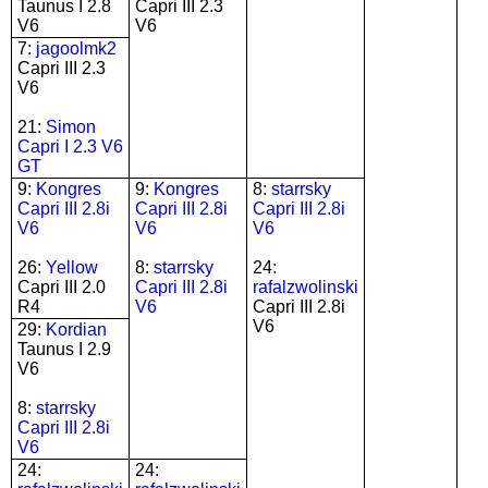
Taunus I 2.8
Capri III 2.3
V6
V6
7:
jagoolmk2
Capri III 2.3
V6
21:
Simon
Capri I 2.3 V6
GT
9:
Kongres
9:
Kongres
8:
starrsky
Capri III 2.8i
Capri III 2.8i
Capri III 2.8i
V6
V6
V6
26:
Yellow
8:
starrsky
24:
Capri III 2.0
Capri III 2.8i
rafalzwolinski
R4
V6
Capri III 2.8i
V6
29:
Kordian
Taunus I 2.9
V6
8:
starrsky
Capri III 2.8i
V6
24:
24: