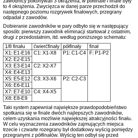
zawodnicy pokonywali 3 okrążenia, w półfinale i finale były
to 4 okrążenia. Zwycięzca w danej parze przechodził do
następnego poziomu rozgrywek finałowych, przegrany
odpadał z zawodów.
Dobieranie zawodników w pary odbyło się w następujący
sposób: pierwszy zawodnik eliminacji startował z ostatnim,
drugi z przedostatnim, itd. według poniższego schematu:
1/8 finału
ćwierćfinały
półfinały
finał
X1: E1-E16
C1: X1-X8
P1: C1-C4
F: P1-P2
X2: E2-E15
X3: E3-E14
C2: X2-X7
X4: E4-E13
X5: E5-E12
C3: X3-X6
P2: C2-C3
X6: E6-E11
X7: E7-E10
C4: X4-X5
X8: E8-E9
Taki system zapewniał największe prawdopodobieństwo
spotkania się w finale dwóch najlepszych zawodników,
celem uzyskania możliwie największej atrakcyjności finału.
W celu wyznaczenia zawodników zajmujących miejsca
trzecie i czwarte rozegrany był dodatkowy wyścig pomiędzy
przegranymi z półfinałów. Wyścig ten odbył się przed