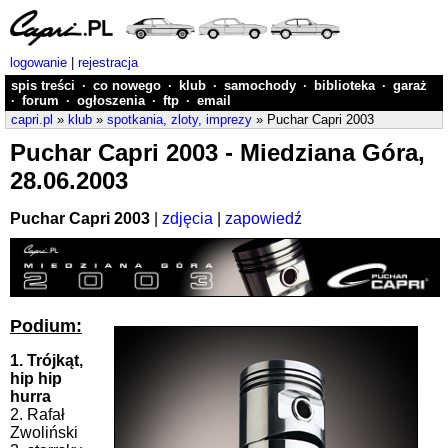
logowanie
|
rejestracja
spis treści
·
co nowego
·
klub
·
samochody
·
biblioteka
·
garaż
·
forum
·
ogłoszenia
·
ftp
·
email
capri.pl
»
klub
»
spotkania, zloty, imprezy
» Puchar Capri 2003
Puchar Capri 2003 - Miedziana Góra,
28.06.2003
Puchar Capri 2003
|
zdjęcia
|
zapowiedź
Podium:
1. Trójkąt,
hip hip
hurra
2. Rafał
Zwoliński