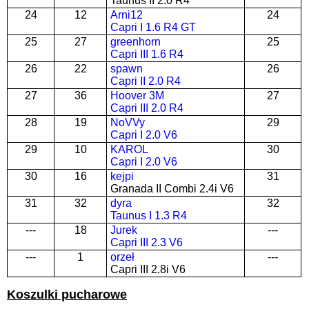
Taunus II 2.0 R4
24
12
Arni12
24
Capri I 1.6 R4 GT
25
27
greenhorn
25
Capri III 1.6 R4
26
22
spawn
26
Capri II 2.0 R4
27
36
Hoover 3M
27
Capri III 2.0 R4
28
19
NoVVy
29
Capri I 2.0 V6
29
10
KAROL
30
Capri I 2.0 V6
30
16
kejpi
31
Granada II Combi 2.4i V6
31
32
dyra
32
Taunus I 1.3 R4
---
18
Jurek
---
Capri III 2.3 V6
---
1
orzeł
---
Capri III 2.8i V6
Koszulki pucharowe