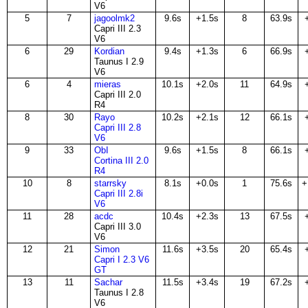
V6
5
7
jagoolmk2
9.6s
+1.5s
8
63.9s
Capri III 2.3
V6
6
29
Kordian
9.4s
+1.3s
6
66.9s
Taunus I 2.9
V6
6
4
mieras
10.1s
+2.0s
11
64.9s
Capri III 2.0
R4
8
30
Rayo
10.2s
+2.1s
12
66.1s
Capri III 2.8
V6
9
33
ObI
9.6s
+1.5s
8
66.1s
Cortina III 2.0
R4
10
8
starrsky
8.1s
+0.0s
1
75.6s
+
Capri III 2.8i
V6
11
28
acdc
10.4s
+2.3s
13
67.5s
Capri III 3.0
V6
12
21
Simon
11.6s
+3.5s
20
65.4s
Capri I 2.3 V6
GT
13
11
Sachar
11.5s
+3.4s
19
67.2s
Taunus I 2.8
V6