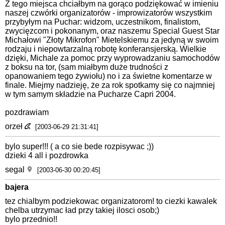
Z tego miejsca chciałbym na gorąco podziękować w imieniu
naszej czwórki organizatorów - improwizatorów wszystkim
przybyłym na Puchar: widzom, uczestnikom, finalistom,
zwycięzcom i pokonanym, oraz naszemu Special Guest Star
Michałowi "Złoty Mikrofon" Mietelskiemu za jedyną w swoim
rodzaju i niepowtarzalną robotę konferansjerską. Wielkie
dzięki, Michale za pomoc przy wyprowadzaniu samochodów
z boksu na tor, (sam miałbym duże trudności z
opanowaniem tego żywiołu) no i za świetne komentarze w
finale. Miejmy nadzieję, że za rok spotkamy się co najmniej
w tym samym składzie na Pucharze Capri 2004.
pozdrawiam
orzeł
[2003-06-29 21:31:41]
bylo super!!! ( a co sie bede rozpisywac ;))
dzieki 4 all i pozdrowka
segal
[2003-06-30 00:20:45]
bajera
tez chialbym podziekowac organizatorom! to ciezki kawalek
chelba utrzymac ład przy takiej ilosci osob;)
bylo przednio!!