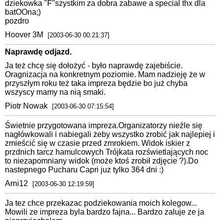
dziekowka "F"szystkim za dobra zabawe a special thx dla
batOOna;)
pozdro
Hoover 3M
[2003-06-30 00:21:37]
Naprawdę odjazd.
Ja też chcę się dołożyć - było naprawdę zajebiście.
Oragnizacja na konkretnym poziomie. Mam nadzieję że w
przyszłym roku też taka impreza będzie bo już chyba
wszyscy mamy na nią smaki.
Piotr Nowak
[2003-06-30 07:15:54]
Świetnie przygotowana impreza.Organizatorzy nieźle się
nagłówkowali i nabiegali żeby wszystko zrobić jak najlepiej i
zmieścić się w czasie przed zmrokiem. Widok iskier z
przdnich tarcz hamulcowych Trójkata rozświetlających noc
to niezapomniany widok (może ktoś zrobił zdjęcie ?).Do
nastepnego Pucharu Capri juz tylko 364 dni :)
Arni12
[2003-06-30 12:19:59]
Ja tez chce przekazac podziekowania moich kolegow...
Mowili ze impreza byla bardzo fajna... Bardzo zaluje ze ja