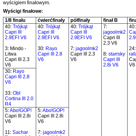
wyścigiem finałowym.
Wyścigi finałowe:
1/8 finału
ćwierćfinały
półfinały
finał B
fin
40:
Trójkąt
40:
Trójkąt
40:
Trójkąt
7:
40
Capri III
Capri III
Capri III
jagoolmk2
Cap
2.9EFI V6
2.9EFI V6
2.9EFI V6
Capri III
2.
2.3 V6
3: Mindo -
30:
Rayo
7:
jagoolmk2
24:
Litwa
Capri III 2.8
Capri III 2.3
8:
starrsky
raf
Capri III 2.3
V6
V6
Capri III
Cap
V6
2.8i V6
V6
30:
Rayo
Capri III 2.8
V6
33:
ObI
Cortina III 2.0
R4
5:
Abo!GOP!
5:
Abo!GOP!
Capri III 2.8i
Capri III 2.8i
V6
V6
11:
Sachar
7:
jagoolmk2