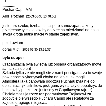
...l........
.............
Puchar Capri MM
Albi_Poznan
[2003-06-30 13:48:06]
jestem w szoku, trzeba miec sporo samozaparcia zeby
przejechac tyle kilosow by dotrzec na miedziana! no no. a
swoja droga autka macie w stanie zajebistym.
pozdrawiam
goras
[2003-06-30 13:55:33]
bylo suuper
Oraganizacja byla swietna juz obsada organizatorow mowi
sama za siebie:))
Szkoda tylko ze nie mogli sie z nami poscigac... za to swoje
powinnosci wykonywali chyba najlepiej jak mogli.
Atmosfera jaka panowala podczas Pucharu byla nie do
opisania.., ryki silnikow, pisk gum, wystarczylo popatrzyc do
boksow by poczuc ze jestesmy w Caprikowym raju...:)
Chcialem tez jeszcze raz pogratulowac Trojkatowi za
zdobycie pierwszego Pucharu Capri!! ale i Rafalowi za
zajecie drugiego miejsca...