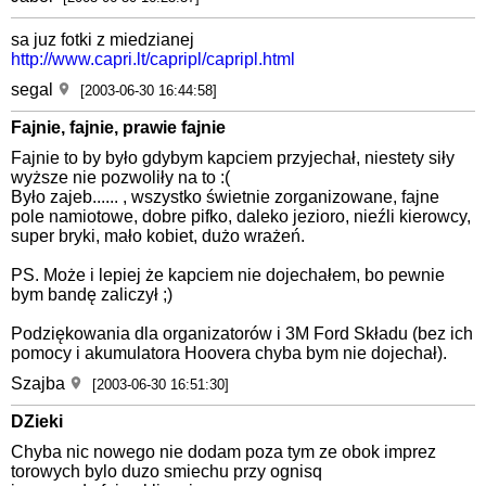
sa juz fotki z miedzianej
http://www.capri.lt/capripl/capripl.html
segal
[2003-06-30 16:44:58]
Fajnie, fajnie, prawie fajnie
Fajnie to by było gdybym kapciem przyjechał, niestety siły
wyższe nie pozwoliły na to :(
Było zajeb...... , wszystko świetnie zorganizowane, fajne
pole namiotowe, dobre pifko, daleko jezioro, nieźli kierowcy,
super bryki, mało kobiet, dużo wrażeń.
PS. Może i lepiej że kapciem nie dojechałem, bo pewnie
bym bandę zaliczył ;)
Podziękowania dla organizatorów i 3M Ford Składu (bez ich
pomocy i akumulatora Hoovera chyba bym nie dojechał).
Szajba
[2003-06-30 16:51:30]
DZieki
Chyba nic nowego nie dodam poza tym ze obok imprez
torowych bylo duzo smiechu przy ognisq