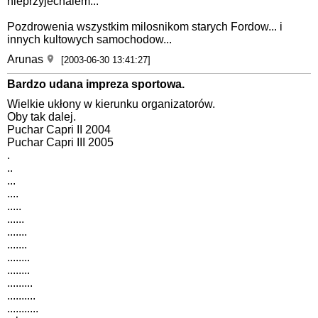
nieprzyjechalem...
Pozdrowenia wszystkim milosnikom starych Fordow... i
innych kultowych samochodow...
Arunas
[2003-06-30 13:41:27]
Bardzo udana impreza sportowa.
Wielkie ukłony w kierunku organizatorów.
Oby tak dalej.
Puchar Capri II 2004
Puchar Capri III 2005
.
..
...
....
.....
......
.......
.......
........
........
.........
..........
...........