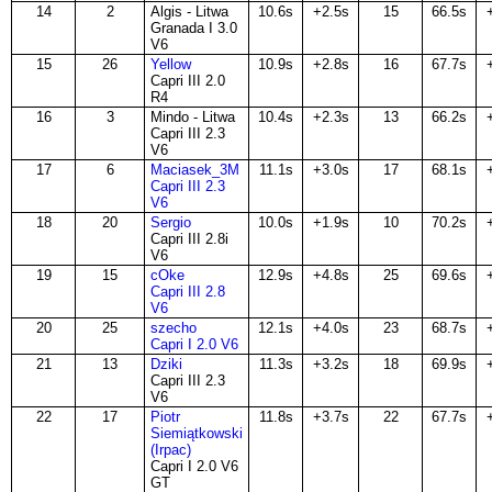
14
2
Algis - Litwa
10.6s
+2.5s
15
66.5s
Granada I 3.0
V6
15
26
Yellow
10.9s
+2.8s
16
67.7s
Capri III 2.0
R4
16
3
Mindo - Litwa
10.4s
+2.3s
13
66.2s
Capri III 2.3
V6
17
6
Maciasek_3M
11.1s
+3.0s
17
68.1s
Capri III 2.3
V6
18
20
Sergio
10.0s
+1.9s
10
70.2s
Capri III 2.8i
V6
19
15
cOke
12.9s
+4.8s
25
69.6s
Capri III 2.8
V6
20
25
szecho
12.1s
+4.0s
23
68.7s
Capri I 2.0 V6
21
13
Dziki
11.3s
+3.2s
18
69.9s
Capri III 2.3
V6
22
17
Piotr
11.8s
+3.7s
22
67.7s
Siemiątkowski
(Irpac)
Capri I 2.0 V6
GT