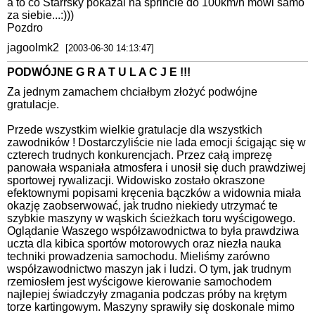
a to co Starrsky pokazal na sprincie do 100km/h mowi samo
za siebie...:)))
Pozdro
jagoolmk2
[2003-06-30 14:13:47]
PODWÓJNE G R A T U L A C J E !!!
Za jednym zamachem chciałbym złożyć podwójne
gratulacje.
Przede wszystkim wielkie gratulacje dla wszystkich
zawodników ! Dostarczyliście nie lada emocji ścigając się w
czterech trudnych konkurencjach. Przez całą imprezę
panowała wspaniała atmosfera i unosił się duch prawdziwej
sportowej rywalizacji. Widowisko zostało okraszone
efektownymi popisami kręcenia bączków a widownia miała
okazję zaobserwować, jak trudno niekiedy utrzymać te
szybkie maszyny w wąskich ścieżkach toru wyścigowego.
Oglądanie Waszego współzawodnictwa to była prawdziwa
uczta dla kibica sportów motorowych oraz niezła nauka
techniki prowadzenia samochodu. Mieliśmy zarówno
współzawodnictwo maszyn jak i ludzi. O tym, jak trudnym
rzemiosłem jest wyścigowe kierowanie samochodem
najlepiej świadczyły zmagania podczas próby na krętym
torze kartingowym. Maszyny sprawiły się doskonale mimo