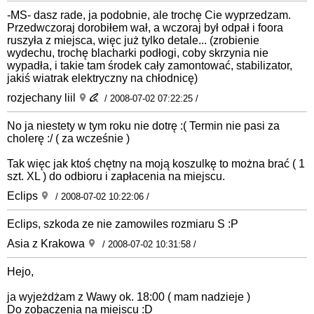
-MS- dasz rade, ja podobnie, ale trochę Cie wyprzedzam.
Przedwczoraj dorobiłem wał, a wczoraj był odpał i foora
ruszyła z miejsca, więc już tylko detale... (zrobienie
wydechu, trochę blacharki podłogi, coby skrzynia nie
wypadła, i takie tam środek cały zamontować, stabilizator,
jakiś wiatrak elektryczny na chłodnicę)
rozjechany liil
/ 2008-07-02 07:22:25 /
No ja niestety w tym roku nie dotrę :( Termin nie pasi za
cholerę :/ ( za wcześnie )
Tak więc jak ktoś chętny na moją koszulkę to można brać ( 1
szt. XL ) do odbioru i zapłacenia na miejscu.
Eclips
/ 2008-07-02 10:22:06 /
Eclips, szkoda ze nie zamowiles rozmiaru S :P
Asia z Krakowa
/ 2008-07-02 10:31:58 /
Hejo,
ja wyjeżdżam z Wawy ok. 18:00 ( mam nadzieje )
Do zobaczenia na miejscu :D