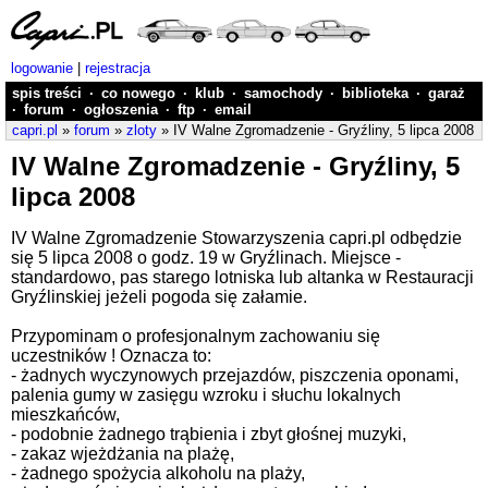
logowanie
|
rejestracja
spis treści
·
co nowego
·
klub
·
samochody
·
biblioteka
·
garaż
·
forum
·
ogłoszenia
·
ftp
·
email
capri.pl
»
forum
»
zloty
» IV Walne Zgromadzenie - Gryźliny, 5 lipca 2008
IV Walne Zgromadzenie - Gryźliny, 5
lipca 2008
IV Walne Zgromadzenie Stowarzyszenia capri.pl odbędzie
się 5 lipca 2008 o godz. 19 w Gryźlinach. Miejsce -
standardowo, pas starego lotniska lub altanka w Restauracji
Gryźlinskiej jeżeli pogoda się załamie.
Przypominam o profesjonalnym zachowaniu się
uczestników ! Oznacza to:
- żadnych wyczynowych przejazdów, piszczenia oponami,
palenia gumy w zasięgu wzroku i słuchu lokalnych
mieszkańców,
- podobnie żadnego trąbienia i zbyt głośnej muzyki,
- zakaz wjeżdżania na plażę,
- żadnego spożycia alkoholu na plaży,