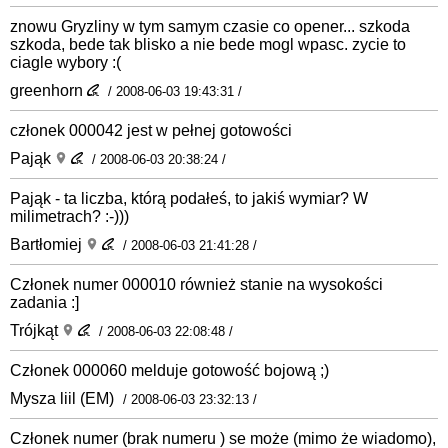
znowu Gryzliny w tym samym czasie co opener... szkoda
szkoda, bede tak blisko a nie bede mogl wpasc. zycie to
ciagle wybory :(
greenhorn
/ 2008-06-03 19:43:31 /
członek 000042 jest w pełnej gotowości
Pająk
/ 2008-06-03 20:38:24 /
Pająk - ta liczba, którą podałeś, to jakiś wymiar? W
milimetrach? :-)))
Bartłomiej
/ 2008-06-03 21:41:28 /
Członek numer 000010 również stanie na wysokości
zadania :]
Trójkąt
/ 2008-06-03 22:08:48 /
Członek 000060 melduje gotowość bojową ;)
Mysza liil (EM)
/ 2008-06-03 23:32:13 /
Członek numer (brak numeru ) se może (mimo że wiadomo),