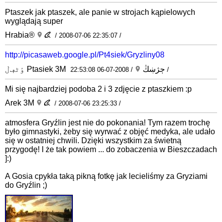
Ptaszek jak ptaszek, ale panie w strojach kąpielowych
wyglądają super
Hrabia®
/ 2008-07-06 22:35:07 /
http://picasaweb.google.pl/Pt4siek/Gryzliny08
ٶٹڢڶ Ptasiek 3M ڄژښڭ
/ 2008-07-06 22:53:08 /
Mi się najbardziej podoba 2 i 3 zdjęcie z ptaszkiem :p
Arek 3M
/ 2008-07-06 23:25:33 /
atmosfera Gryźlin jest nie do pokonania! Tym razem trochę
było gimnastyki, żeby się wyrwać z objęć medyka, ale udało
się w ostatniej chwili. Dzięki wszystkim za świetną
przygodę! I że tak powiem ... do zobaczenia w Bieszczadach
]:)
A Gosia cpykła taką pikną fotkę jak lecieliśmy za Gryziami
do Gryźlin ;)