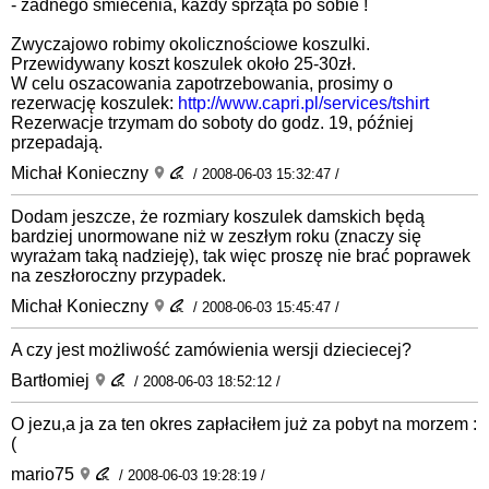
- żadnego śmiecenia, każdy sprząta po sobie !
Zwyczajowo robimy okolicznościowe koszulki.
Przewidywany koszt koszulek około 25-30zł.
W celu oszacowania zapotrzebowania, prosimy o
rezerwację koszulek:
http://www.capri.pl/services/tshirt
Rezerwacje trzymam do soboty do godz. 19, później
przepadają.
Michał Konieczny
/ 2008-06-03 15:32:47 /
Dodam jeszcze, że rozmiary koszulek damskich będą
bardziej unormowane niż w zeszłym roku (znaczy się
wyrażam taką nadzieję), tak więc proszę nie brać poprawek
na zeszłoroczny przypadek.
Michał Konieczny
/ 2008-06-03 15:45:47 /
A czy jest możliwość zamówienia wersji dzieciecej?
Bartłomiej
/ 2008-06-03 18:52:12 /
O jezu,a ja za ten okres zapłaciłem już za pobyt na morzem :
(
mario75
/ 2008-06-03 19:28:19 /