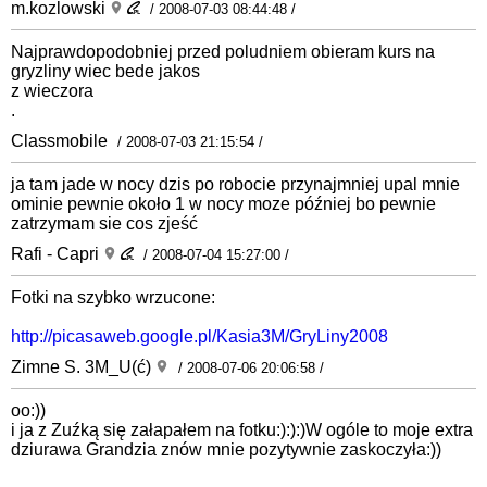
m.kozlowski
/ 2008-07-03 08:44:48 /
Najprawdopodobniej przed poludniem obieram kurs na
gryzliny wiec bede jakos
z wieczora
.
Classmobile
/ 2008-07-03 21:15:54 /
ja tam jade w nocy dzis po robocie przynajmniej upal mnie
ominie pewnie około 1 w nocy moze później bo pewnie
zatrzymam sie cos zjeść
Rafi - Capri
/ 2008-07-04 15:27:00 /
Fotki na szybko wrzucone:
http://picasaweb.google.pl/Kasia3M/GryLiny2008
Zimne S. 3M_U(ć)
/ 2008-07-06 20:06:58 /
oo:))
i ja z Zuźką się załapałem na fotku:):):)W ogóle to moje extra
dziurawa Grandzia znów mnie pozytywnie zaskoczyła:))