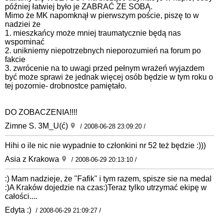
później łatwiej było je ZABRAĆ ZE SOBĄ.
Mimo że MK napomknął w pierwszym poście, piszę to w
nadziei że
1. mieszkańcy może mniej traumatycznie będą nas
wspominać
2. unikniemy niepotrzebnych nieporozumień na forum po
fakcie
3. zwrócenie na to uwagi przed pełnym wrażeń wyjazdem
być może sprawi że jednak więcej osób będzie w tym roku o
tej pozornie- drobnostce pamiętało.
DO ZOBACZENIA!!!!
Zimne S. 3M_U(ć)
/ 2008-06-28 23:09:20 /
Hihi o ile nic nie wypadnie to członkini nr 52 też będzie :)))
Asia z Krakowa
/ 2008-06-29 20:13:10 /
:) Mam nadzieje, że "Fafik" i tym razem, spisze sie na medal
:)A Kraków dojedzie na czas:)Teraz tylko utrzymać ekipę w
całości....
Edyta :)
/ 2008-06-29 21:09:27 /