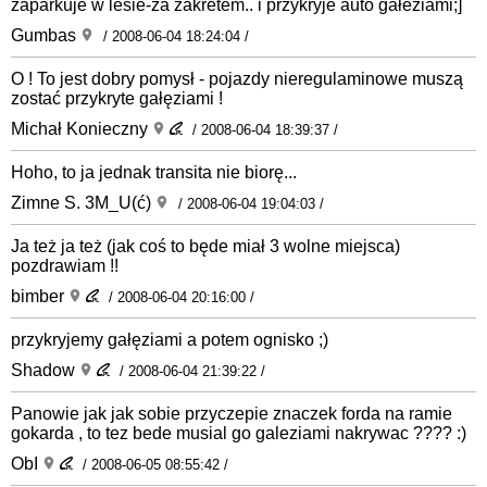
zaparkuje w lesie-za zakretem.. i przykryje auto gałeziami;]
Gumbas
/ 2008-06-04 18:24:04 /
O ! To jest dobry pomysł - pojazdy nieregulaminowe muszą
zostać przykryte gałęziami !
Michał Konieczny
/ 2008-06-04 18:39:37 /
Hoho, to ja jednak transita nie biorę...
Zimne S. 3M_U(ć)
/ 2008-06-04 19:04:03 /
Ja też ja też (jak coś to będe miał 3 wolne miejsca)
pozdrawiam !!
bimber
/ 2008-06-04 20:16:00 /
przykryjemy gałęziami a potem ognisko ;)
Shadow
/ 2008-06-04 21:39:22 /
Panowie jak jak sobie przyczepie znaczek forda na ramie
gokarda , to tez bede musial go galeziami nakrywac ???? :)
ObI
/ 2008-06-05 08:55:42 /