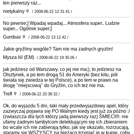
ten pierwszy raz...
nietykalny
/ 2008-06-22 12:31:41 /
No pewnie;] Wpadaj wpadaj... Atmosfera super.. Ludzie
super... Ogólnie super;]
Gumbas
/ 2008-06-22 13:12:42 /
Jakie gryźliny wogóle? Tam nie ma zadnych gryzlin!
Mysza liil (EM)
/ 2008-06-22 19:35:05 /
jak jedziesz od Warszawy, co jej nie ma;), to jedziesz na
Olsztynek, a po tem drogą 51 do Ameryki (bez kitu, pół
świata się zwiedza w tej Polsce), a po tem w prawo na
drogę "miejscową" do Gryźlin, co ich też nie ma.
Trefl
/ 2008-06-22 20:38:32 /
Ok, do wyjazdu 5 dni, taki mały przedwyjazdowy apel, który
zazwyczaj pojawia się PO Walnym kiedy jest już za późno :/
(zwłaszcza dla tych którzy jadą pierwszy raz) ŚMIECI!!!- nie
ufamy żadnym tambylcom delektującym się ich zbieraniem
bo wcale ich nie zabierają tylko, jak się okazało, rozrzucają,
staramy się WSZYSCY na bieżąco trzymać je w kupie, coby