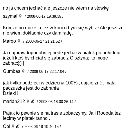
no ja chcem jechać ale jeszcze nie wiem na stówkę
szymal
/ 2008-06-17 19:39:39 /
Kurcze no może ja też w końcu bym się wybrał.Ale jeszcze
nie wiem dokładnie czy dam radę.
Maroo
/ 2008-06-17 21:21:52 /
Ja najprawdopodobniej bede jechał w piatek po południu-
jeżeli ktoś by chciał się zabrac z Olsztyna;] to moge
zabrac;];];]
Gumbas
/ 2008-06-17 22:17:04 /
jak trylko bedzieci wiedziećna 100% , dajcie znć , mała
paczuszka jest do zabrania
Dzięki !
marian212
/ 2008-06-18 00:26:14 /
Pajak to pewnie sie na trasie zobaczymy, Ja i Roooda tez
lecimy w piatek ranno .
ObI
/ 2008-06-18 10:40:15 /