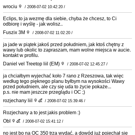
wrociu
/ 2008-07-02 10:42:20 /
Eclips, to ja wezmę dla siebie, chyba że chcesz, to Ci
odbiorę i wyślę - jak wolisz..
Fuszix 3M
/ 2008-07-02 11:02:20 /
ja jade w piątek jakoś przed południem, jak ktoś chętny z
wawy lub okolic to zapraszam, mam wolne miejsca w aucie.
kontakt w profilu.
Daniel vel Treetop liil (EM)
/ 2008-07-02 12:45:27 /
ja chciałbym wyjechać koło 7 rano z Rzeszowa, tak więc
według tego pięknego planu byłbym na wysokości Wawy
przed południem, ale czy się uda to życie pokaże...
p.s. nie mam jeszcze przeglądu i OC ;)
rozjechany liil
/ 2008-07-02 15:39:46 /
Rozjechany a to jest jakis problem :)
ObI
/ 2008-07-02 15:41:12 /
no jest bo na OC 350 trza wydać, a dowód już pojechał się