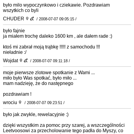
było milo wypoczynkowo i cziekawie. Pozdrawiam
wszytkich co byli
CHUDER
/ 2008-07-07 09:05:15 /
było fajnie
ja miałem trochę daleko 1600 km , ale dałem rade :)
ktoś mi zabrał moją trąbkę !!!!! z samochodu !!!
nieładnie :/
Wojdat
/ 2008-07-07 09:11:18 /
moje pierwsze zlotowe spotkanie z Wami ...
miło było Was spotkać, było miło ...
mam nadzieję, że do następnego
pozdrawiam !
wrociu
/ 2008-07-07 09:23:51 /
było jak zwykle, rewelacyjnie :)
dzięki wszystkim za pomoc przy szarej, a wszczególności
Leetvoosowi za przecholowanie tego padła do Myszy, co