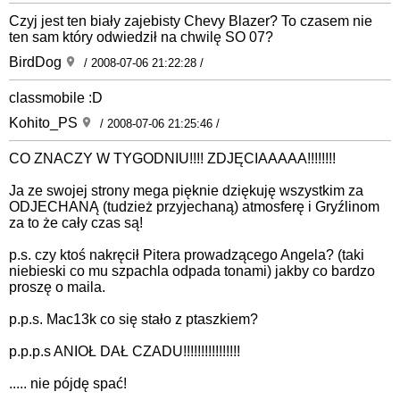
Czyj jest ten biały zajebisty Chevy Blazer? To czasem nie
ten sam który odwiedził na chwilę SO 07?
BirdDog
/ 2008-07-06 21:22:28 /
classmobile :D
Kohito_PS
/ 2008-07-06 21:25:46 /
CO ZNACZY W TYGODNIU!!!! ZDJĘCIAAAAA!!!!!!!!
Ja ze swojej strony mega pięknie dziękuję wszystkim za
ODJECHANĄ (tudzież przyjechaną) atmosferę i Gryźlinom
za to że cały czas są!
p.s. czy ktoś nakręcił Pitera prowadzącego Angela? (taki
niebieski co mu szpachla odpada tonami) jakby co bardzo
proszę o maila.
p.p.s. Mac13k co się stało z ptaszkiem?
p.p.p.s ANIOŁ DAŁ CZADU!!!!!!!!!!!!!!!!
..... nie pójdę spać!