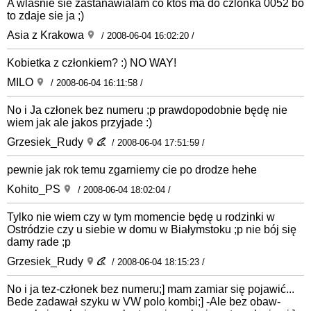
A wlasnie sie zastanawialam co ktos ma do czlonka 0052 bo
to zdaje sie ja ;)
Asia z Krakowa
/ 2008-06-04 16:02:20 /
Kobietka z członkiem? :) NO WAY!
MILO
/ 2008-06-04 16:11:58 /
No i Ja członek bez numeru ;p prawdopodobnie będę nie
wiem jak ale jakos przyjade :)
Grzesiek_Rudy
/ 2008-06-04 17:51:59 /
pewnie jak rok temu zgarniemy cie po drodze hehe
Kohito_PS
/ 2008-06-04 18:02:04 /
Tylko nie wiem czy w tym momencie będę u rodzinki w
Ostródzie czy u siebie w domu w Białymstoku ;p nie bój się
damy rade ;p
Grzesiek_Rudy
/ 2008-06-04 18:15:23 /
No i ja tez-członek bez numeru;] mam zamiar się pojawić...
Bede zadawał szyku w VW polo kombi;] -Ale bez obaw-