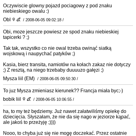
Oczywiscie glowny pojazd pociagowy z pod znaku
niebieskiego owalu :)
ObI
/ 2008-06-05 09:02:18 /
Obi, moze jeszcze powiesz ze spod znaku niebieskiej
tapicerki ? ;)
Tak tak, wszystko co nie owal trzeba owinąć siatką
wojskową i naupychać patyków ;)
Kasia, bierz transita, namiotów na kołach zakaz nie dotyczy
;) Z resztą, na niego trzebaby duuuuzo gałęzi ;)
Mysza liil (EM)
/ 2008-06-05 09:50:30 /
To juz Mysza zmieniasz kierunek?? Francja miała byc;-)
bobik liil
/ 2008-06-05 10:06:55 /
ha, to my też będziemy. Już nawet załatwiliśmy opiekę do
dziecięcia. Słyszałam, że nie da się nago w jeziorze kąpać,
ale jakoś to przeżyję ;))))
Nooo, to chyba już się nie mogę doczekać. Przez ostatnie