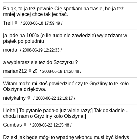
Pająk, to ja też pewnie Cię spotkam na trasie, bo ja też
mniej więcej chce tak jechać.
Trefl
/ 2008-06-18 17:59:49 /
ja jade na 100% (o ile ruda nie zawiedzie) wyjezdzam w
piątek po poludniu
morda
/ 2008-06-19 12:22:33 /
a wybierasz sie też do Szczyrku ?
marian212
/ 2008-06-19 14:28:48 /
Witam moźe mi ktoś powiedzieć czy te Gryżliny to te koło
Olsztyna dziękówa.
nietykalny
/ 2008-06-22 12:19:17 /
Hehe;] To pytanie padało juz wiele razy;] Tak dokładnie ..
chodzi nam o Gryźliny koło Olsztyna;]
Gumbas
/ 2008-06-22 12:25:48 /
Dzięki jak będę mógł to wpadnę wkońcu musi być kiedyś