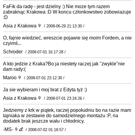
FaFik da radę - jest dzielny :) Nie moze tym razem
zabraknąc Krakowa :D W koncu członkowstwo zobowiazuje
:D
Asia z Krakowa
/ 2008-06-29 21:13:30 /
O, fajnie wiedzieć, wreszcie pojawie się moim Fordem, a nie
czyimś...
Schroder
/ 2008-07-01 16:17:28 /
A kto jedzie z Kraka?Bo ja niestety raczej jak "zwykle"nie
dam rady:(
Maroo
/ 2008-07-01 23:12:30 /
Ja sie wybieram i moj brat z Edyta tyż :)
Asia z Krakowa
/ 2008-07-01 23:24:26 /
Jedziemy z krk w piątek, raczej popołudniu bo na razie mam
tajniaka w zestawie do samodzielnego montażu :P, na
dodatek brak jeszcze wału i chłodnicy.
-MS-
/ 2008-07-02 01:18:57 /