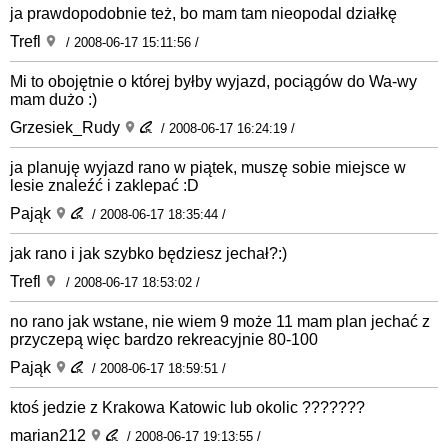
ja prawdopodobnie też, bo mam tam nieopodal działkę
Trefl
/ 2008-06-17 15:11:56 /
Mi to obojętnie o której byłby wyjazd, pociągów do Wa-wy
mam dużo :)
Grzesiek_Rudy
/ 2008-06-17 16:24:19 /
ja planuję wyjazd rano w piątek, muszę sobie miejsce w
lesie znaleźć i zaklepać :D
Pająk
/ 2008-06-17 18:35:44 /
jak rano i jak szybko będziesz jechał?:)
Trefl
/ 2008-06-17 18:53:02 /
no rano jak wstane, nie wiem 9 może 11 mam plan jechać z
przyczepą więc bardzo rekreacyjnie 80-100
Pająk
/ 2008-06-17 18:59:51 /
ktoś jedzie z Krakowa Katowic lub okolic ???????
marian212
/ 2008-06-17 19:13:55 /