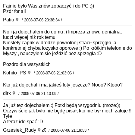
Fajnie było Was znów zobaczyć i do PC :))
Pzdr for all
Palio
/ 2008-07-06 20:38:34 /
No i ja dojechałem do domu :) Impreza znowu genialna,
ludzi więcej niż rok temu.
Niestety caprik w drodze powrotnej stracił sprzęgło, a
konkretniej chyba łożysko oporowe :) Po krótkim telefonie do
Myszy , nauczyłem sie jeździć bez sprzegła :D
Pozdro dla wszystkich
Kohito_PS
/ 2008-07-06 21:03:06 /
Kto już dojechał i ma jakieś foty jeszcze? Nooo? Ktooo?
dirk
/ 2008-07-06 21:10:09 /
Ja już też dojechałem :) Fotki będą w tygodniu (może:))
Oczywiście jak było nie będę pisał, kto nie był niech żałuje !!
Tyle
A teraz ide spać :D
Grzesiek_Rudy
/ 2008-07-06 21:19:53 /