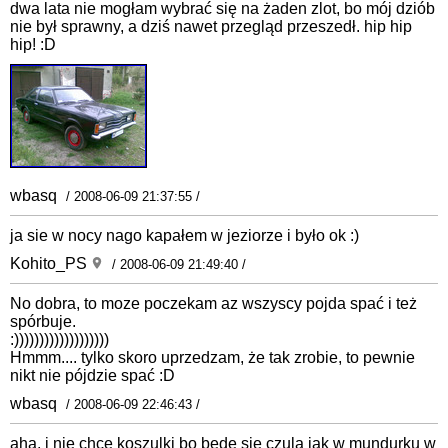
dwa lata nie mogłam wybrać się na żaden zlot, bo mój dziób
nie był sprawny, a dziś nawet przegląd przeszedł. hip hip
hip! :D
wbasq
/ 2008-06-09 21:37:55 /
ja sie w nocy nago kapałem w jeziorze i było ok :)
Kohito_PS
/ 2008-06-09 21:49:40 /
No dobra, to moze poczekam az wszyscy pojda spać i też
spórbuje.
:)))))))))))))))))))
Hmmm.... tylko skoro uprzedzam, że tak zrobie, to pewnie
nikt nie pójdzie spać :D
wbasq
/ 2008-06-09 22:46:43 /
aha, i nie chce koszulki bo bede sie czula jak w mundurku w