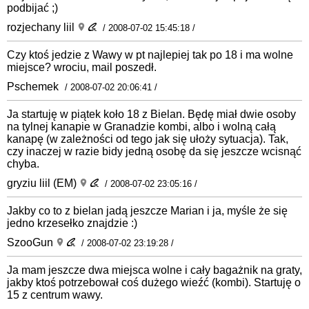
podbijać ;)
rozjechany liil
/ 2008-07-02 15:45:18 /
Czy ktoś jedzie z Wawy w pt najlepiej tak po 18 i ma wolne
miejsce? wrociu, mail poszedł.
Pschemek
/ 2008-07-02 20:06:41 /
Ja startuję w piątek koło 18 z Bielan. Będę miał dwie osoby
na tylnej kanapie w Granadzie kombi, albo i wolną całą
kanapę (w zależności od tego jak się ułoży sytuacja). Tak,
czy inaczej w razie bidy jedną osobę da się jeszcze wcisnąć
chyba.
gryziu liil (EM)
/ 2008-07-02 23:05:16 /
Jakby co to z bielan jadą jeszcze Marian i ja, myśle że się
jedno krzesełko znajdzie :)
SzooGun
/ 2008-07-02 23:19:28 /
Ja mam jeszcze dwa miejsca wolne i cały bagażnik na graty,
jakby ktoś potrzebował coś dużego wieźć (kombi). Startuję o
15 z centrum wawy.