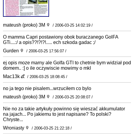
mateush (proko) 3M
/ 2006-03-25 14:02:19 /
O mamma Capri postawiony obok buraczanego GolFA
GTi....:/ a opis??!?!?!..... ech szkoda gadac ;/
Gurden
/ 2006-03-25 17:56:07 /
ej opis moze marny ale Golfa GTI to chetnie bym widział pod
domem.. :] o ile oczywiscie mowimy o mkI
Mac13k
/ 2006-03-25 18:08:45 /
no ja tego nie pisalem...wrzuciłem co bylo
mateush (proko) 3M
/ 2006-03-25 20:08:07 /
Nie no za takie artykuły powinno się wieszać akkumulator
na jajach... Po jakiemu to jest napisane? To polski?
Chryste...
Wroniasty
/ 2006-03-25 21:22:18 /