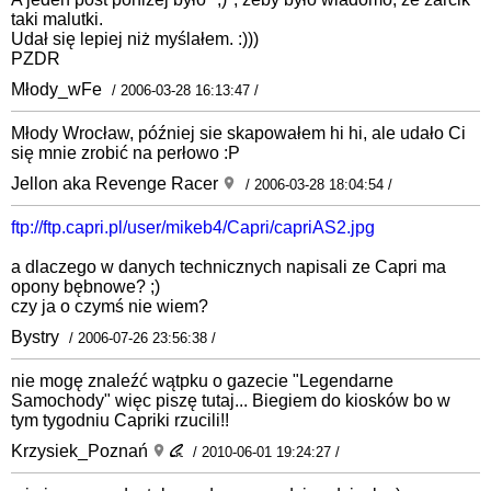
taki malutki.
Udał się lepiej niż myślałem. :)))
PZDR
Młody_wFe
/ 2006-03-28 16:13:47 /
Młody Wrocław, później sie skapowałem hi hi, ale udało Ci
się mnie zrobić na perłowo :P
Jellon aka Revenge Racer
/ 2006-03-28 18:04:54 /
ftp://ftp.capri.pl/user/mikeb4/Capri/capriAS2.jpg
a dlaczego w danych technicznych napisali ze Capri ma
opony bębnowe? ;)
czy ja o czymś nie wiem?
Bystry
/ 2006-07-26 23:56:38 /
nie mogę znaleźć wątpku o gazecie "Legendarne
Samochody" więc piszę tutaj... Biegiem do kiosków bo w
tym tygodniu Capriki rzucili!!
Krzysiek_Poznań
/ 2010-06-01 19:24:27 /