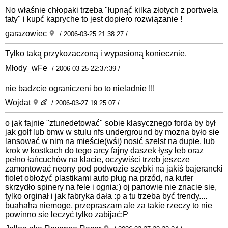
No właśnie chłopaki trzeba "łupnąć kilka złotych z portwela
taty" i kupć kapryche to jest dopiero rozwiązanie !
garazowiec
/ 2006-03-25 21:38:27 /
Tylko taką przykozaczoną i wypasioną koniecznie.
Młody_wFe
/ 2006-03-25 22:37:39 /
nie badzcie ograniczeni bo to nieladnie !!!
Wojdat
/ 2006-03-27 19:25:07 /
o jak fajnie "ztunedetować" sobie klasycznego forda by był
jak golf lub bmw w stulu nfs underground by mozna było sie
lansować w nim na mieście(wśi) nosić szelst na dupie, lub
krok w kostkach do tego arcy fajny daszek łysy łeb oraz
pełno łańcuchów na klacie, oczywiści trzeb jeszcze
zamontować neony pod podwozie szybki na jakiś bajerancki
fiolet obłożyć plastikami auto pług na przód, na kufer
skrzydło spinery na fele i ognia:) oj panowie nie znacie sie,
tylko orginał i jak fabryka dała :p a tu trzeba być trendy....
buahaha niemoge, przepraszam ale za takie rzeczy to nie
powinno sie leczyć tylko zabijać:P