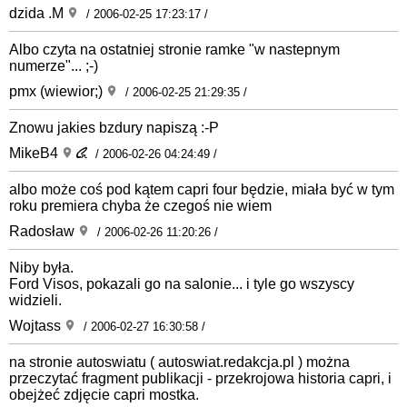
dzida .M
/ 2006-02-25 17:23:17 /
Albo czyta na ostatniej stronie ramke "w nastepnym
numerze"... ;-)
pmx (wiewior;)
/ 2006-02-25 21:29:35 /
Znowu jakies bzdury napiszą :-P
MikeB4
/ 2006-02-26 04:24:49 /
albo może coś pod kątem capri four będzie, miała być w tym
roku premiera chyba że czegoś nie wiem
Radosław
/ 2006-02-26 11:20:26 /
Niby była.
Ford Visos, pokazali go na salonie... i tyle go wszyscy
widzieli.
Wojtass
/ 2006-02-27 16:30:58 /
na stronie autoswiatu ( autoswiat.redakcja.pl ) można
przeczytać fragment publikacji - przekrojowa historia capri, i
obejżeć zdjęcie capri mostka.