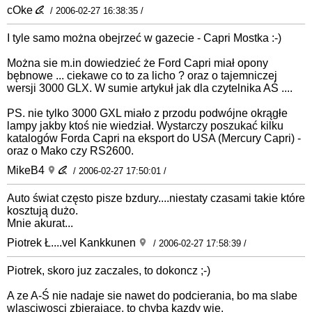
cOke
/ 2006-02-27 16:38:35 /
I tyle samo można obejrzeć w gazecie - Capri Mostka :-)
Można sie m.in dowiedzieć że Ford Capri miał opony
bębnowe ... ciekawe co to za licho ? oraz o tajemniczej
wersji 3000 GLX. W sumie artykuł jak dla czytelnika AŚ ....
PS. nie tylko 3000 GXL miało z przodu podwójne okrągłe
lampy jakby ktoś nie wiedział. Wystarczy poszukać kilku
katalogów Forda Capri na eksport do USA (Mercury Capri) -
oraz o Mako czy RS2600.
MikeB4
/ 2006-02-27 17:50:01 /
Auto świat często pisze bzdury....niestaty czasami takie które
kosztują dużo.
Mnie akurat...
Piotrek Ł....vel Kankkunen
/ 2006-02-27 17:58:39 /
Piotrek, skoro juz zaczales, to dokoncz ;-)
A ze A-Ś nie nadaje sie nawet do podcierania, bo ma slabe
wlasciwosci zbierajace, to chyba kazdy wie.