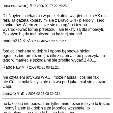
pmx (wiewior;)
/ 2006-02-27 22:39:25 /
Dziś byłem u lekarza i w poczekalnie wziąłem kilka AŚ do
ręki. Ta gazeta kojarzy mi sie z Bravo Girl - pierdoły , zero
konkretów. Wiem że pisze sie dla ogółu i trzeba
wyśrodkować formę przekazu , ale teksty są dla imbecyli.
Pozatym błędy techniczne na każdej stronie!
marian212
/ 2006-02-27 22:40:52 /
ford colt hehehe to dobre i opony bębnowe hicior
ogólnie zbieram różne gazetki z capri ale po przeczytaniu
tego w markecie szkoda mi sie zrobiło wydać 2,40....
Radosław
/ 2006-02-28 00:11:22 /
nie czytalem artykulu w AS i moze napisali cos nie tak
ale Colt to byla faktycznie nazwa pod jaka mial sie ukazac
Capri
camaro
/ 2006-02-28 08:39:03 /
no tak colta nie podważam tylko mnie rozśmieszyło to troche
i pomyślałem jak dobrze że japońce wcześniej to
opatentowali bo capri to by nie było capri