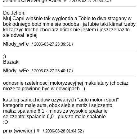
Jellon aka Revenge Racer
/ 2006-03-27 20:33:24 /
Do Jellon:
Muj Capri właśnie tak wyglonda a Tobie to dwa stragany w
bok odniego boto mnie sie podoba i ja lubie taki klimat rzeby
kozaczyc troche chociarz bórak nie jestem i jeszcze raz to
sie odwal lepiej
Młody_wFe
/ 2006-03-27 23:39:51 /
;)
Buziaki
Młody_wFe
/ 2006-03-27 23:40:17 /
odnosnie rzetelnosci motoryzacyjnej makulatury (chociaz
moze to powinno byc w dowcipach...)
katalog samochodow uzywanych "auto motor i sport"
kategoria male auta, obok siebie matiz i sejczento.
matiz: spalanie 6,1 - minus za wysokie spalanie
sejczento: spalanie 6,0 - plus za male spalanie
:D
pmx (wiewior;)
/ 2006-03-28 01:04:52 /