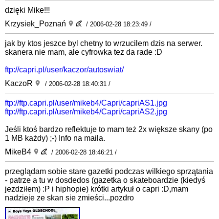
dzięki Mike!!!
Krzysiek_Poznań
/ 2006-02-28 18:23:49 /
jak by ktos jeszce byl chetny to wrzucilem dzis na serwer.
skanera nie mam, ale cyfrowka tez da rade :D
ftp://capri.pl/user/kaczor/autoswiat/
KaczoR
/ 2006-02-28 18:40:31 /
ftp://ftp.capri.pl/user/mikeb4/Capri/capriAS1.jpg
ftp://ftp.capri.pl/user/mikeb4/Capri/capriAS2.jpg
Jeśli ktoś bardzo reflektuje to mam też 2x większe skany (po
1 MB każdy) ;-) Info na maila.
MikeB4
/ 2006-02-28 18:46:21 /
przeglądam sobie stare gazetki podczas wilkiego sprzątania
- patrze a tu w dosdedos (gazetka o skateboardzie (kiedyś
jezdziłem) :P i hiphopie) krótki artykuł o capri :D,mam
nadzieje ze skan sie zmieści...pozdro