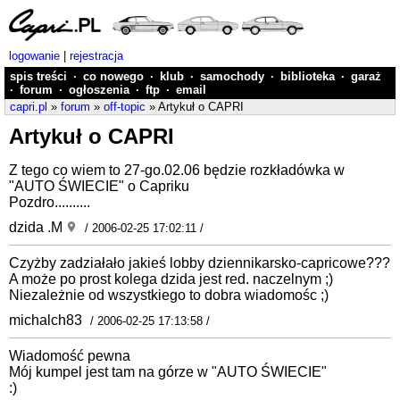
logowanie
|
rejestracja
spis treści
·
co nowego
·
klub
·
samochody
·
biblioteka
·
garaż
·
forum
·
ogłoszenia
·
ftp
·
email
capri.pl
»
forum
»
off-topic
» Artykuł o CAPRI
Artykuł o CAPRI
Z tego co wiem to 27-go.02.06 będzie rozkładówka w
"AUTO ŚWIECIE" o Capriku
Pozdro..........
dzida .M
/ 2006-02-25 17:02:11 /
Czyżby zadziałało jakieś lobby dziennikarsko-capricowe???
A może po prost kolega dzida jest red. naczelnym ;)
Niezależnie od wszystkiego to dobra wiadomośc ;)
michalch83
/ 2006-02-25 17:13:58 /
Wiadomość pewna
Mój kumpel jest tam na górze w "AUTO ŚWIECIE"
:)