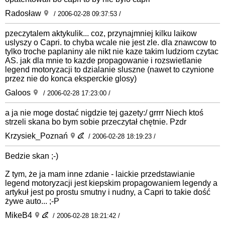
Radosław
/ 2006-02-28 09:37:53 /
pzeczytalem aktykulik... coz, przynajmniej kilku laikow
uslyszy o Capri. to chyba wcale nie jest zle. dla znawcow to
tylko troche paplaniny ale nikt nie kaze takim ludziom czytac
AS. jak dla mnie to kazde propagowanie i rozswietlanie
legend motoryzacji to dzialanie sluszne (nawet to czynione
przez nie do konca eksperckie glosy)
Galoos
/ 2006-02-28 17:23:00 /
a ja nie moge dostać nigdzie tej gazety:/ grrrr Niech ktoś
strzeli skana bo bym sobie przeczytał chętnie. Pzdr
Krzysiek_Poznań
/ 2006-02-28 18:19:23 /
Bedzie skan ;-)
Z tym, że ja mam inne zdanie - laickie przedstawianie
legend motoryzacji jest kiepskim propagowaniem legendy a
artykuł jest po prostu smutny i nudny, a Capri to takie dość
żywe auto... ;-P
MikeB4
/ 2006-02-28 18:21:42 /