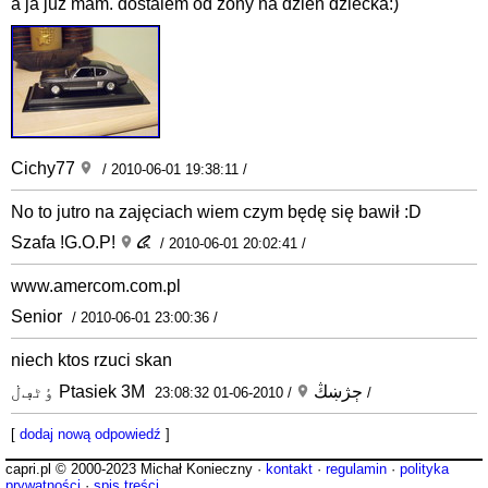
a ja juz mam. dostalem od zony na dzien dziecka:)
Cichy77
/ 2010-06-01 19:38:11 /
No to jutro na zajęciach wiem czym będę się bawił :D
Szafa !G.O.P!
/ 2010-06-01 20:02:41 /
www.amercom.com.pl
Senior
/ 2010-06-01 23:00:36 /
niech ktos rzuci skan
ٶٹڢڶ Ptasiek 3M ڄژښڭ
/ 2010-06-01 23:08:32 /
[
dodaj nową odpowiedź
]
capri.pl © 2000-2023 Michał Konieczny ·
kontakt
·
regulamin
·
polityka
prywatności
·
spis treści