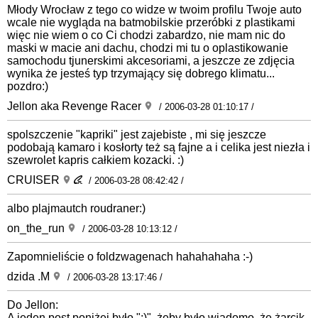
Młody Wrocław z tego co widze w twoim profilu Twoje auto
wcale nie wygląda na batmobilskie przeróbki z plastikami
więc nie wiem o co Ci chodzi zabardzo, nie mam nic do
maski w macie ani dachu, chodzi mi tu o oplastikowanie
samochodu tjunerskimi akcesoriami, a jeszcze ze zdjęcia
wynika że jesteś typ trzymający się dobrego klimatu...
pozdro:)
Jellon aka Revenge Racer
/ 2006-03-28 01:10:17 /
spolszczenie "kapriki" jest zajebiste , mi się jeszcze
podobają kamaro i kosłorty też są fajne a i celika jest niezła i
szewrolet kapris całkiem kozacki. :)
CRUISER
/ 2006-03-28 08:42:42 /
albo plajmautch roudraner:)
on_the_run
/ 2006-03-28 10:13:12 /
Zapomnieliście o foldzwagenach hahahahaha :-)
dzida .M
/ 2006-03-28 13:17:46 /
Do Jellon:
A jeden post poniżej było ";)", żeby było wiadomo, że żarcik