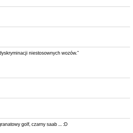
ć dyskryminacji niestosownych wozów."
ranatowy golf, czarny saab ... :D