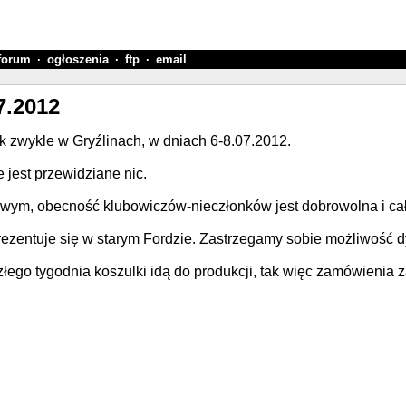
forum
·
ogłoszenia
·
ftp
·
email
7.2012
k zwykle w Gryźlinach, w dniach 6-8.07.2012.
 jest przewidziane nic.
wym, obecność klubowiczów-nieczłonków jest dobrowolna i cał
prezentuje się w starym Fordzie. Zastrzegamy sobie możliwość
ego tygodnia koszulki idą do produkcji, tak więc zamówienia z