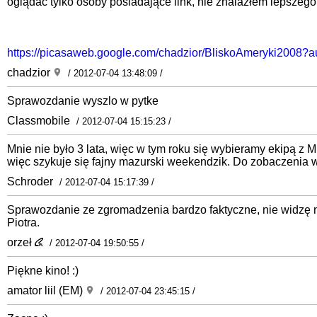
oglądać tylko osoby posiadające link, nie znalazłem lepszego
https://picasaweb.google.com/chadzior/BliskoAmeryki20
chadzior
/ 2012-07-04 13:48:09 /
Sprawozdanie wyszlo w pytke
Classmobile
/ 2012-07-04 15:15:23 /
Mnie nie było 3 lata, więc w tym roku się wybieramy ekipą z
więc szykuje się fajny mazurski weekendzik. Do zobaczenia w
Schroder
/ 2012-07-04 15:17:39 /
Sprawozdanie ze zgromadzenia bardzo faktyczne, nie widzę n
Piotra.
orzeł
/ 2012-07-04 19:50:55 /
Piękne kino! :)
amator liil (EM)
/ 2012-07-04 23:45:15 /