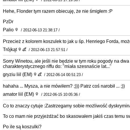
Hehe, Flonder tym razem obiecuję, że nie śmigłem :P
PzDr
Palio
/ 2012-06-13 21:38:17 /
Przecież z kolorem koszulek to jak u śp. Henriego Forda, moż
Trójkąt
/ 2012-06-13 21:57:51 /
Sorry Winetou, ale jeśli nie będzie w tym roku pogody na dwa
charakterystycznego riffu do: "miała szesnaście lat..."
gryziu liil (EM)
/ 2012-06-14 00:51:23 /
hahaha ... Mysza, a nie mówiłem? ;))) Patrz coś narobił ... ;))
amator liil (EM)
/ 2012-06-15 10:05:36 /
Co to znaczy cytuje :Zastrzegamy sobie możliwość dyskrymi
To co mam nie przyjeżdżać bo skasowałem jakiś czas temu s
Po ile są koszulki?