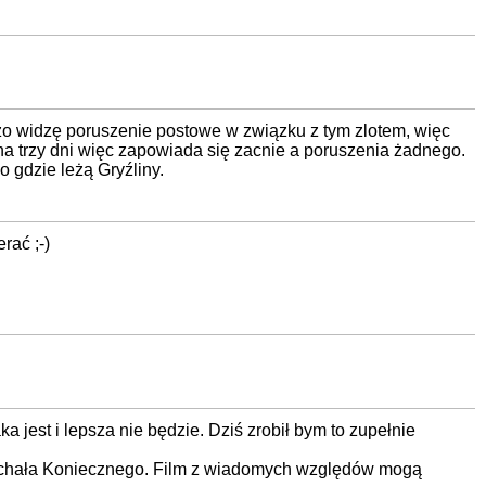
rdzo widzę poruszenie postowe w związku z tym zlotem, więc
a na trzy dni więc zapowiada się zacnie a poruszenia żadnego.
 gdzie leżą Gryźliny.
rać ;-)
 jest i lepsza nie będzie. Dziś zrobił bym to zupełnie
d Michała Koniecznego. Film z wiadomych względów mogą