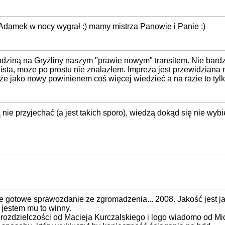
ż Adamek w nocy wygrał :) mamy mistrza Panowie i Panie :)
z rodziną na Gryźliny naszym "prawie nowym" transitem. Nie ba
 lista, może po prostu nie znalazłem. Impreza jest przewidzian
jako nowy powinienem coś więcej wiedzieć a na razie to tylko
 nie przyjechać (a jest takich sporo), wiedzą dokąd się nie wybie
 gotowe sprawozdanie ze zgromadzenia... 2008. Jakość jest jaka
 jestem mu to winny.
zej rozdzielczości od Macieja Kurczalskiego i logo wiadomo o