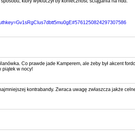
 sposobu, który wykluczył by konieczność ściągania na hdd.
08?authkey=Gv1sRgCIus7dbtt5mu0gE#5761250824297307586
 Milanówka. Co prawde jade Kamperem, ale żeby był akcent ford
 piątek w nocy!
ajmniejszej kontrabandy. Zwraca uwagę zwłaszcza jakże celne