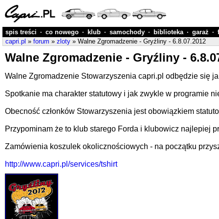
spis treści
·
co nowego
·
klub
·
samochody
·
biblioteka
·
garaż
·
capri.pl
»
forum
»
zloty
» Walne Zgromadzenie - Gryźliny - 6.8.07.2012
Walne Zgromadzenie - Gryźliny - 6.8.0
Walne Zgromadzenie Stowarzyszenia capri.pl odbędzie się ja
Spotkanie ma charakter statutowy i jak zwykle w programie nie
Obecność członków Stowarzyszenia jest obowiązkiem statuto
Przypominam że to klub starego Forda i klubowicz najlepiej 
Zamówienia koszulek okolicznościowych - na początku przyszł
http://www.capri.pl/services/tshirt