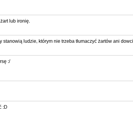
art lub ironię.
y stanowią ludzie, którym nie trzeba tłumaczyć żartów ani dowc
sę :/
ć :D