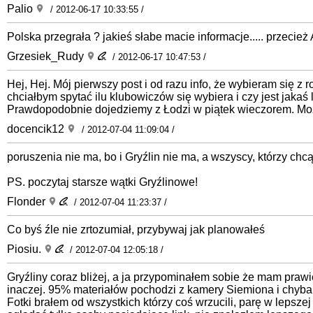
Palio
/ 2012-06-17 10:33:55 /
Polska przegrała ? jakieś słabe macie informacje..... przecie
Grzesiek_Rudy
/ 2012-06-17 10:47:53 /
Hej, Hej. Mój pierwszy post i od razu info, że wybieram się 
chciałbym spytać ilu klubowiczów się wybiera i czy jest jakaś
Prawdopodobnie dojedziemy z Łodzi w piątek wieczorem. Może 
docencik12
/ 2012-07-04 11:09:04 /
poruszenia nie ma, bo i Gryźlin nie ma, a wszyscy, którzy chcą
PS. poczytaj starsze wątki Gryźlinowe!
Flonder
/ 2012-07-04 11:23:37 /
Co byś źle nie zrtozumiał, przybywaj jak planowałeś
Piosiu.
/ 2012-07-04 12:05:18 /
Gryźliny coraz bliżej, a ja przypominałem sobie że mam prawie
inaczej. 95% materiałów pochodzi z kamery Siemiona i chyba
Fotki brałem od wszystkich którzy coś wrzucili, parę w leps