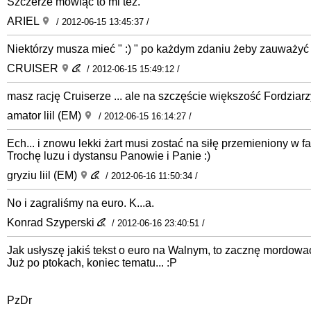
Szczerze mówiąc to mi też.
ARIEL
/ 2012-06-15 13:45:37 /
Niektórzy musza mieć " :) " po każdym zdaniu żeby zauważyć ż
CRUISER
/ 2012-06-15 15:49:12 /
masz rację Cruiserze ... ale na szczęście większość Fordziarz
amator liil (EM)
/ 2012-06-15 16:14:27 /
Ech... i znowu lekki żart musi zostać na siłę przemieniony w far
Trochę luzu i dystansu Panowie i Panie :)
gryziu liil (EM)
/ 2012-06-16 11:50:34 /
No i zagraliśmy na euro. K...a.
Konrad Szyperski
/ 2012-06-16 23:40:51 /
Jak usłyszę jakiś tekst o euro na Walnym, to zacznę mordowa
Już po ptokach, koniec tematu... :P
PzDr