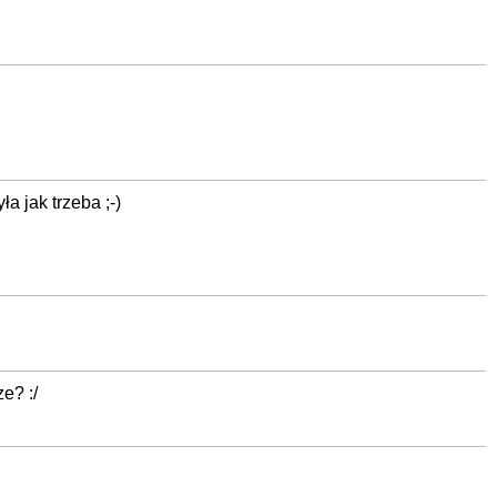
a jak trzeba ;-)
e? :/