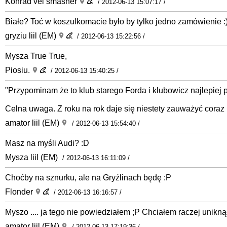
Konrad vel smasher
/ 2012-06-13 15:07:17 /
Białe? Toć w koszulkomacie było by tylko jedno zamówienie :
gryziu liil (EM)
/ 2012-06-13 15:22:56 /
Mysza True True,
Piosiu.
/ 2012-06-13 15:40:25 /
"Przypominam że to klub starego Forda i klubowicz najlepiej
Celna uwaga. Z roku na rok daje się niestety zauważyć coraz
amator liil (EM)
/ 2012-06-13 15:54:40 /
Masz na myśli Audi? :D
Mysza liil (EM)
/ 2012-06-13 16:11:09 /
Choćby na sznurku, ale na Gryźlinach będę :P
Flonder
/ 2012-06-13 16:16:57 /
Myszo .... ja tego nie powiedziałem ;P Chciałem raczej unikną
amator liil (EM)
/ 2012-06-13 17:19:36 /