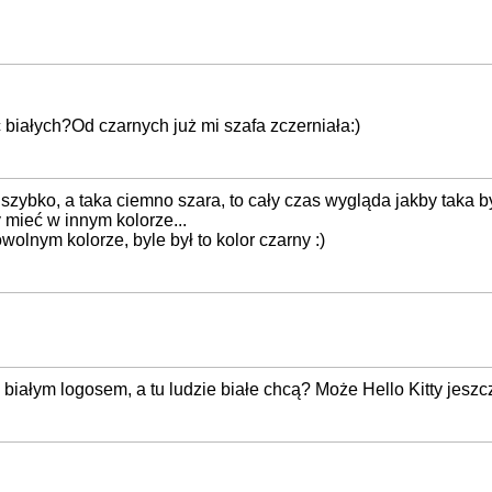
 białych?Od czarnych już mi szafa zczerniała:)
ybko, a taka ciemno szara, to cały czas wygląda jakby taka był
 mieć w innym kolorze...
nym kolorze, byle był to kolor czarny :)
białym logosem, a tu ludzie białe chcą? Może Hello Kitty jeszcz