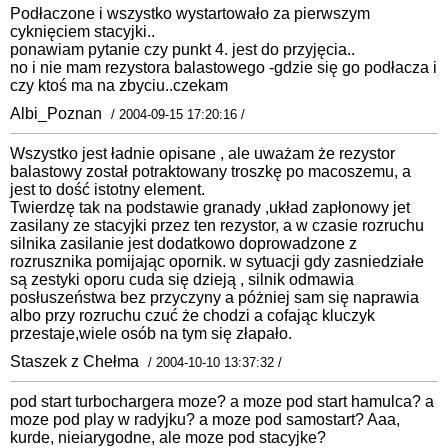
Podłaczone i wszystko wystartowało za pierwszym
cyknięciem stacyjki..
ponawiam pytanie czy punkt 4. jest do przyjęcia..
no i nie mam rezystora balastowego -gdzie się go podłacza i
czy ktoś ma na zbyciu..czekam
Albi_Poznan
/ 2004-09-15 17:20:16 /
Wszystko jest ładnie opisane , ale uważam że rezystor
balastowy został potraktowany troszkę po macoszemu, a
jest to dość istotny element.
Twierdzę tak na podstawie granady ,układ zapłonowy jet
zasilany ze stacyjki przez ten rezystor, a w czasie rozruchu
silnika zasilanie jest dodatkowo doprowadzone z
rozrusznika pomijając opornik. w sytuacji gdy zasniedziałe
są zestyki oporu cuda się dzieją , silnik odmawia
posłuszeństwa bez przyczyny a póżniej sam się naprawia
albo przy rozruchu czuć że chodzi a cofając kluczyk
przestaje,wiele osób na tym się złapało.
Staszek z Chełma
/ 2004-10-10 13:37:32 /
pod start turbochargera moze? a moze pod start hamulca? a
moze pod play w radyjku? a moze pod samostart? Aaa,
kurde, nieiarygodne, ale moze pod stacyjke?