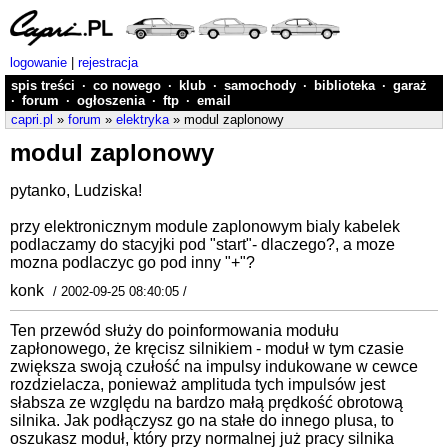
logowanie
|
rejestracja
spis treści
·
co nowego
·
klub
·
samochody
·
biblioteka
·
garaż
·
forum
·
ogłoszenia
·
ftp
·
email
capri.pl
»
forum
»
elektryka
» modul zaplonowy
modul zaplonowy
pytanko, Ludziska!
przy elektronicznym module zaplonowym bialy kabelek
podlaczamy do stacyjki pod "start"- dlaczego?, a moze
mozna podlaczyc go pod inny "+"?
konk
/ 2002-09-25 08:40:05 /
Ten przewód służy do poinformowania modułu
zapłonowego, że kręcisz silnikiem - moduł w tym czasie
zwiększa swoją czułość na impulsy indukowane w cewce
rozdzielacza, ponieważ amplituda tych impulsów jest
słabsza ze względu na bardzo małą prędkość obrotową
silnika. Jak podłączysz go na stałe do innego plusa, to
oszukasz moduł, który przy normalnej już pracy silnika