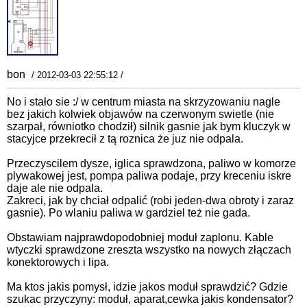
bon
/ 2012-03-03 22:55:12 /
No i stało sie :/ w centrum miasta na skrzyzowaniu nagle
bez jakich kolwiek objawów na czerwonym swietle (nie
szarpał, równiotko chodził) silnik gasnie jak bym kluczyk w
stacyjce przekrecił z tą roznica że juz nie odpala.
Przeczyscilem dysze, iglica sprawdzona, paliwo w komorze
plywakowej jest, pompa paliwa podaje, przy kreceniu iskre
daje ale nie odpala.
Zakreci, jak by chciał odpalić (robi jeden-dwa obroty i zaraz
gasnie). Po wlaniu paliwa w gardziel też nie gada.
Obstawiam najprawdopodobniej moduł zaplonu. Kable
wtyczki sprawdzone zreszta wszystko na nowych złączach
konektorowych i lipa.
Ma ktos jakis pomysł, idzie jakos moduł sprawdzić? Gdzie
szukac przyczyny: moduł, aparat,cewka jakis kondensator?