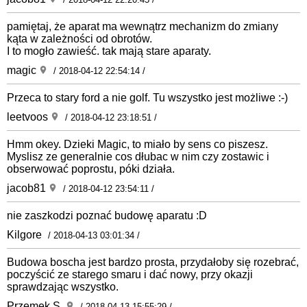
pamiętaj, że aparat ma wewnątrz mechanizm do zmiany
kąta w zależności od obrotów.
I to mogło zawieść. tak mają stare aparaty.
magic
/ 2018-04-12 22:54:14 /
Przeca to stary ford a nie golf. Tu wszystko jest możliwe :-)
leetvoos
/ 2018-04-12 23:18:51 /
Hmm okey. Dzieki Magic, to miało by sens co piszesz.
Myslisz ze generalnie cos dłubac w nim czy zostawic i
obserwować poprostu, póki działa.
jacob81
/ 2018-04-12 23:54:11 /
nie zaszkodzi poznać budowę aparatu :D
Kilgore
/ 2018-04-13 03:01:34 /
Budowa boscha jest bardzo prosta, przydałoby się rozebrać,
poczyścić ze starego smaru i dać nowy, przy okazji
sprawdzając wszystko.
Przemek S.
/ 2018-04-13 15:55:29 /