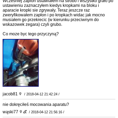
Wczesniej zaplon ustawiałem na strobo i wszystko grało po
ustawieniu zaznaczyłem kiedys kropkami na bloku i
aparacie kropki sie zgrywały. Teraz jeszcze raz
zweryfikowałem zapłon i po kropkach widac jak mocno
musiałem go przekrecic (w kierunku przeciwnym do
wskazowek zegara) czyli grubo.
Co moze byc tego przyczyną?
jacob81
/ 2018-04-12 21:42:24 /
nie dokręciłeś mocowania aparatu?
wąski77
/ 2018-04-12 21:56:16 /