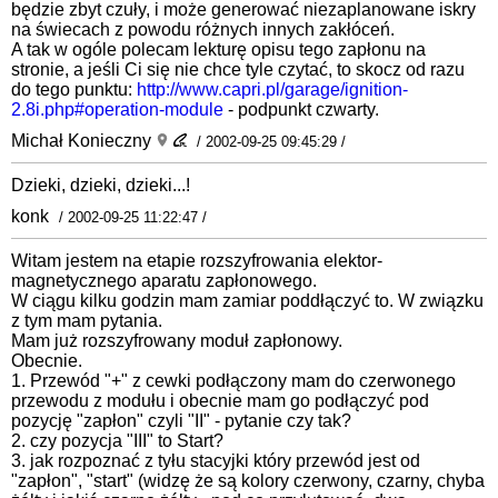
będzie zbyt czuły, i może generować niezaplanowane iskry
na świecach z powodu różnych innych zakłóceń.
A tak w ogóle polecam lekturę opisu tego zapłonu na
stronie, a jeśli Ci się nie chce tyle czytać, to skocz od razu
do tego punktu:
http://www.capri.pl/garage/ignition-
2.8i.php#operation-module
- podpunkt czwarty.
Michał Konieczny
/ 2002-09-25 09:45:29 /
Dzieki, dzieki, dzieki...!
konk
/ 2002-09-25 11:22:47 /
Witam jestem na etapie rozszyfrowania elektor-
magnetycznego aparatu zapłonowego.
W ciągu kilku godzin mam zamiar poddłączyć to. W związku
z tym mam pytania.
Mam już rozszyfrowany moduł zapłonowy.
Obecnie.
1. Przewód "+" z cewki podłączony mam do czerwonego
przewodu z modułu i obecnie mam go podłączyć pod
pozycję "zapłon" czyli "II" - pytanie czy tak?
2. czy pozycja "III" to Start?
3. jak rozpoznać z tyłu stacyjki który przewód jest od
"zapłon", "start" (widzę że są kolory czerwony, czarny, chyba