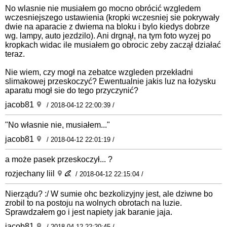
No wlasnie nie musiałem go mocno obrócić wzgledem
wczesniejszego ustawienia (kropki wczesniej sie pokrywały
dwie na aparacie z dwiema na bloku i bylo kiedys dobrze
wg. lampy, auto jezdzilo). Ani drgnął, na tym foto wyzej po
kropkach widac ile musiałem go obrocic zeby zaczął działać
teraz.
Nie wiem, czy mogł na zebatce wzgleden przekładni
slimakowej przeskoczyć? Ewentualnie jakis luz na łożysku
aparatu mogł sie do tego przyczynić?
jacob81
/ 2018-04-12 22:00:39 /
"No własnie nie, musiałem..."
jacob81
/ 2018-04-12 22:01:19 /
a może pasek przeskoczył... ?
rozjechany liil
/ 2018-04-12 22:15:04 /
Nierządu? :/ W sumie ohc bezkolizyjny jest, ale dziwne bo
zrobil to na postoju na wolnych obrotach na luzie.
Sprawdzałem go i jest napiety jak baranie jaja.
jacob81
/ 2018-04-12 22:20:45 /