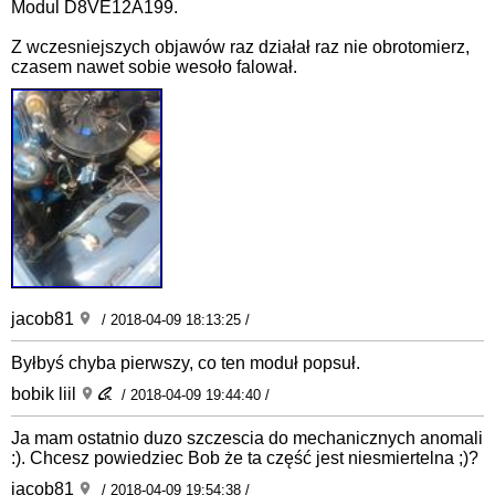
Modul D8VE12A199.
Z wczesniejszych objawów raz działał raz nie obrotomierz,
czasem nawet sobie wesoło falował.
jacob81
/ 2018-04-09 18:13:25 /
Byłbyś chyba pierwszy, co ten moduł popsuł.
bobik liil
/ 2018-04-09 19:44:40 /
Ja mam ostatnio duzo szczescia do mechanicznych anomali
:). Chcesz powiedziec Bob że ta część jest niesmiertelna ;)?
jacob81
/ 2018-04-09 19:54:38 /