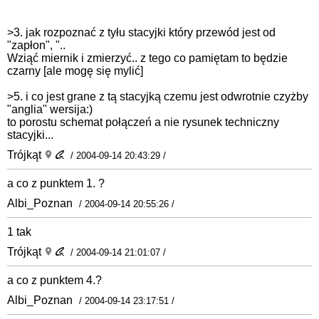
>3. jak rozpoznać z tyłu stacyjki który przewód jest od
"zapłon", "..
Wziąć miernik i zmierzyć.. z tego co pamiętam to będzie
czarny [ale mogę się mylić]
>5. i co jest grane z tą stacyjką czemu jest odwrotnie czyżby
"anglia" wersija:)
to porostu schemat połączeń a nie rysunek techniczny
stacyjki...
Trójkąt
/ 2004-09-14 20:43:29 /
a co z punktem 1. ?
Albi_Poznan
/ 2004-09-14 20:55:26 /
1 tak
Trójkąt
/ 2004-09-14 21:01:07 /
a co z punktem 4.?
Albi_Poznan
/ 2004-09-14 23:17:51 /