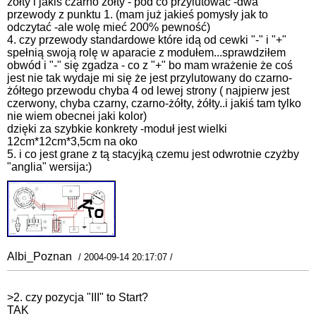
żółty i jakiś czarno żółty - pod co przylutować -dwa
przewody z punktu 1. (mam już jakieś pomysły jak to
odczytać -ale wolę mieć 200% pewność)
4. czy przewody standardowe które idą od cewki "-" i "+"
spełnią swoją rolę w aparacie z modułem...sprawdziłem
obwód i "-" się zgadza - co z "+" bo mam wrażenie że coś
jest nie tak wydaje mi się że jest przylutowany do czarno-
żółtego przewodu chyba 4 od lewej strony ( najpierw jest
czerwony, chyba czarny, czarno-żółty, żółty..i jakiś tam tylko
nie wiem obecnei jaki kolor)
dzięki za szybkie konkrety -moduł jest wielki
12cm*12cm*3,5cm na oko
5. i co jest grane z tą stacyjką czemu jest odwrotnie czyżby
"anglia" wersija:)
Albi_Poznan
/ 2004-09-14 20:17:07 /
>2. czy pozycja "III" to Start?
TAK