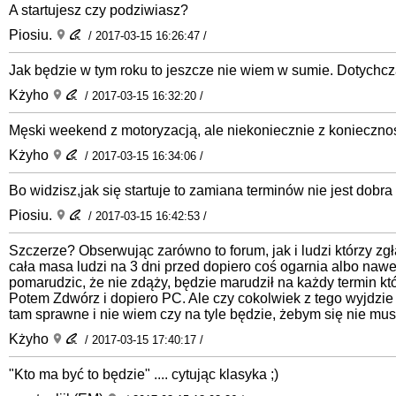
A startujesz czy podziwiasz?
Piosiu.
/ 2017-03-15 16:26:47 /
Jak będzie w tym roku to jeszcze nie wiem w sumie. Dotychcza
Kżyho
/ 2017-03-15 16:32:20 /
Męski weekend z motoryzacją, ale niekoniecznie z konieczno
Kżyho
/ 2017-03-15 16:34:06 /
Bo widzisz,jak się startuje to zamiana terminów nie jest dobr
Piosiu.
/ 2017-03-15 16:42:53 /
Szczerze? Obserwując zarówno to forum, jak i ludzi którzy zgł
cała masa ludzi na 3 dni przed dopiero coś ogarnia albo nawe
pomarudzic, że nie zdąży, będzie marudził na każdy termin kt
Potem Zdwórz i dopiero PC. Ale czy cokolwiek z tego wyjdzie t
tam sprawne i nie wiem czy na tyle będzie, żebym się nie musi
Kżyho
/ 2017-03-15 17:40:17 /
"Kto ma być to będzie" .... cytując klasyka ;)