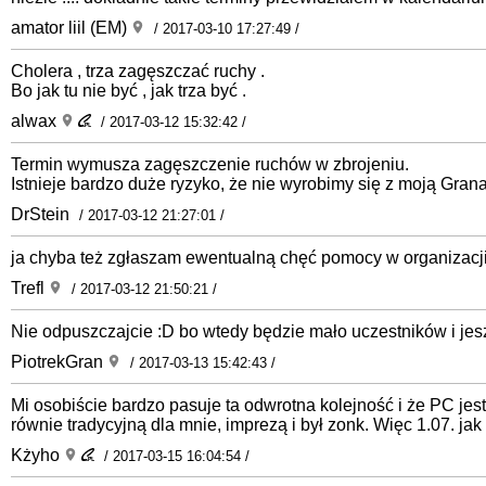
amator liil (EM)
/ 2017-03-10 17:27:49 /
Cholera , trza zagęszczać ruchy .
Bo jak tu nie być , jak trza być .
alwax
/ 2017-03-12 15:32:42 /
Termin wymusza zagęszczenie ruchów w zbrojeniu.
Istnieje bardzo duże ryzyko, że nie wyrobimy się z moją Granad
DrStein
/ 2017-03-12 21:27:01 /
ja chyba też zgłaszam ewentualną chęć pomocy w organizacji
Trefl
/ 2017-03-12 21:50:21 /
Nie odpuszczajcie :D bo wtedy będzie mało uczestników i jeszc
PiotrekGran
/ 2017-03-13 15:42:43 /
Mi osobiście bardzo pasuje ta odwrotna kolejność i że PC jes
równie tradycyjną dla mnie, imprezą i był zonk. Więc 1.07. jak 
Kżyho
/ 2017-03-15 16:04:54 /