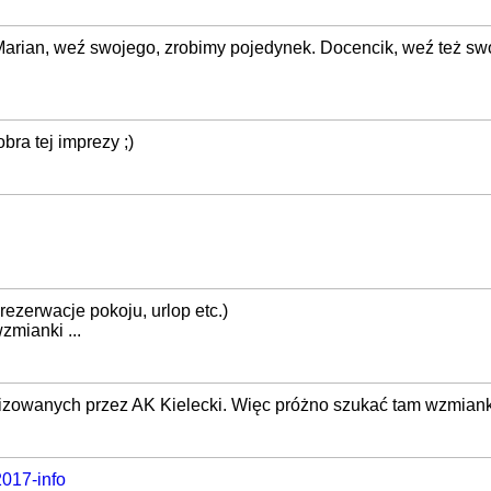
 Marian, weź swojego, zrobimy pojedynek. Docencik, weź też sw
bra tej imprezy ;)
ezerwacje pokoju, urlop etc.)
zmianki ...
anizowanych przez AK Kielecki. Więc próżno szukać tam wzmiank
2017-info