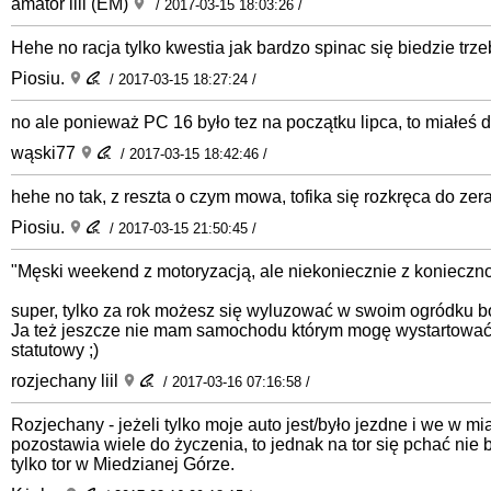
amator liil (EM)
/ 2017-03-15 18:03:26 /
Hehe no racja tylko kwestia jak bardzo spinac się biedzie trze
Piosiu.
/ 2017-03-15 18:27:24 /
no ale ponieważ PC 16 było tez na początku lipca, to miałe
wąski77
/ 2017-03-15 18:42:46 /
hehe no tak, z reszta o czym mowa, tofika się rozkręca do zera
Piosiu.
/ 2017-03-15 21:50:45 /
"Męski weekend z motoryzacją, ale niekoniecznie z konieczn
super, tylko za rok możesz się wyluzować w swoim ogródku bo
Ja też jeszcze nie mam samochodu którym mogę wystartować, 
statutowy ;)
rozjechany liil
/ 2017-03-16 07:16:58 /
Rozjechany - jeżeli tylko moje auto jest/było jezdne i we w m
pozostawia wiele do życzenia, to jednak na tor się pchać nie b
tylko tor w Miedzianej Górze.