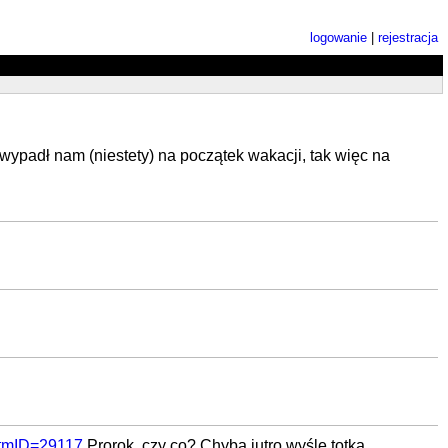
logowanie
|
rejestracja
wypadł nam (niestety) na początek wakacji, tak więc na
2&tmID=29117
Prorok, czy co? Chyba jutro wyślę totka ...