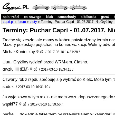
spis treści
·
co nowego
·
klub
·
samochody
·
biblioteka
·
garaż
·
capri.pl
»
forum
»
zloty
» Terminy: Puchar Capri - 01.07.2017, NieGryźliny 
Terminy: Puchar Capri - 01.07.2017, Ni
Trochę się zeszło, ale mamy w końcu potwierdzony termin nas
Mazury pozostaje pojechać na koniec wakacji. Wolimy odwrotn
Michał Konieczny
/ 2017-03-10 14:31:28 /
Uuu.. Gryźliny tydzień przed WRM-em. Ciasno.
gryziu liil (EM)
/ 2017-03-10 15:34:13 /
Czwarty rok z rzędu spróbuję się wybrać do Kielc. Może tym 
sadek
/ 2017-03-10 16:31:10 /
Ja wyjątkowo w tym roku - nie mam wozu dopuszczonego do 
wąski77
/ 2017-03-10 16:39:56 /
nieźle .... dokładnie takie terminy przewidziałem w kalendari