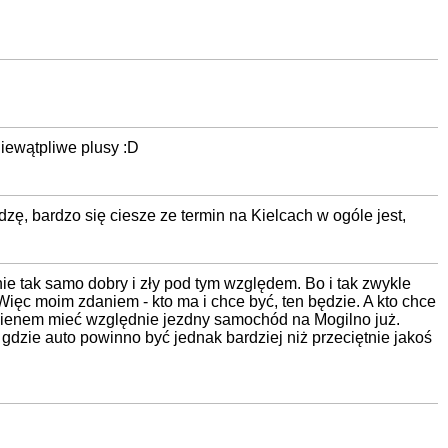
iewątpliwe plusy :D
zę, bardzo się ciesze ze termin na Kielcach w ogóle jest,
nie tak samo dobry i zły pod tym względem. Bo i tak zwykle
Więc moim zdaniem - kto ma i chce być, ten będzie. A kto chce
owinienem mieć względnie jezdny samochód na Mogilno już.
 gdzie auto powinno być jednak bardziej niż przeciętnie jakoś