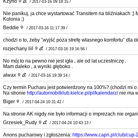
Kżyho
/ 2017-03-16 09:18:15 /
Nie panikuj, ja chce wystartować Transitem na bliźniakach ;)
Kolonia ;)
Beddie
/ 2017-03-16 11:17:39 /
chodzi o to, żeby "wyjść poza strefę własnego komfortu" dla do
rozjechany liil
/ 2017-03-16 19:16:56 /
No mój to na pewno nie jest igła , ale od lat uczestniczę .
Mam daleko , a wyniki głęboko .
alwax
/ 2017-03-16 19:39:14 /
Czy termin Pucharu jest potwierdzony na 100%? (chodzi mi o r
Na stronie
http://automobilklub.kielce.pl/pl/kalendarz/
nie ma w
Biger
/ 2017-04-24 10:31:42 /
Na stronie AK nigdy nie było informacji o imprezach nie org
Grzesiek_Rudy
/ 2017-04-24 10:43:13 /
Anons pucharowy i zgłoszenia:
https://www.capri.pl/club/cup-