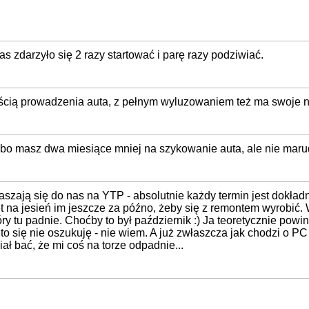
s zdarzyło się 2 razy startować i parę razy podziwiać.
ścią prowadzenia auta, z pełnym wyluzowaniem też ma swoje n
a bo masz dwa miesiące mniej na szykowanie auta, ale nie marud
aszają się do nas na YTP - absolutnie każdy termin jest dokład
t na jesień im jeszcze za późno, żeby się z remontem wyrobić. 
óry tu padnie. Choćby to był październik :) Ja teoretycznie p
o się nie oszukuję - nie wiem. A już zwłaszcza jak chodzi o PC
ał bać, że mi coś na torze odpadnie...