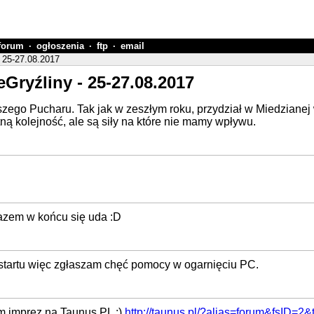
forum
·
ogłoszenia
·
ftp
·
email
- 25-27.08.2017
eGryźliny - 25-27.08.2017
zego Pucharu. Tak jak w zeszłym roku, przydział w Miedzianej 
ą kolejność, ale są siły na które nie mamy wpływu.
razem w końcu się uda :D
startu więc zgłaszam chęć pomocy w ogarnięciu PC.
um imprez na Taunus.PL :)
http://taunus.pl/?alias=forum&fsID=