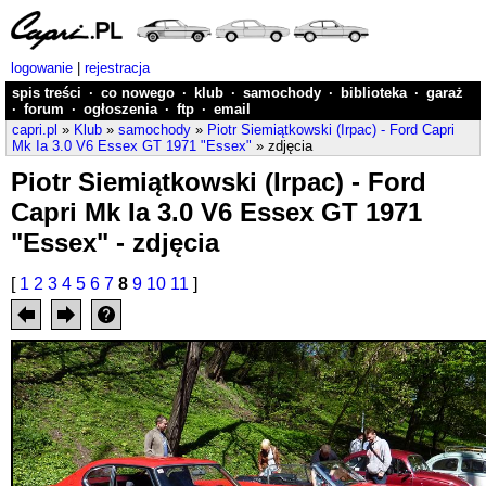
logowanie
|
rejestracja
spis treści
·
co nowego
·
klub
·
samochody
·
biblioteka
·
garaż
·
forum
·
ogłoszenia
·
ftp
·
email
capri.pl
»
Klub
»
samochody
»
Piotr Siemiątkowski (Irpac) - Ford Capri
Mk Ia 3.0 V6 Essex GT 1971 "Essex"
» zdjęcia
Piotr Siemiątkowski (Irpac) - Ford
Capri Mk Ia 3.0 V6 Essex GT 1971
"Essex" - zdjęcia
[
1
2
3
4
5
6
7
8
9
10
11
]