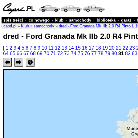
spis treści
·
co nowego
·
klub
·
samochody
·
biblioteka
·
garaż
·
capri.pl
»
Klub
»
samochody
»
dred - Ford Granada Mk IIb 2.0 R4 Pinto L
dred - Ford Granada Mk IIb 2.0 R4 Pin
[
1
2
3
4
5
6
7
8
9
10
11
12
13
14
15
16
17
18
19
20
21
22
23
64
65
66
67
68
69
70
71
72
73
74
75
76
77
78
79
80
81
82
83