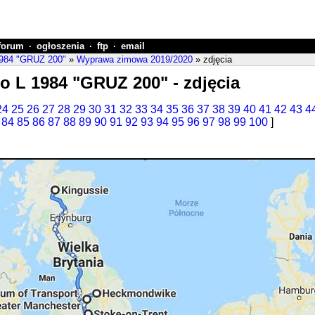
forum
·
ogłoszenia
·
ftp
·
email
 1984 "GRUZ 200"
»
Wyprawa zimowa 2019/2020
» zdjęcia
to L 1984 "GRUZ 200" - zdjęcia
24
25
26
27
28
29
30
31
32
33
34
35
36
37
38
39
40
41
42
43
4
84
85
86
87
88
89
90
91
92
93
94
95
96
97
98
99
100
]