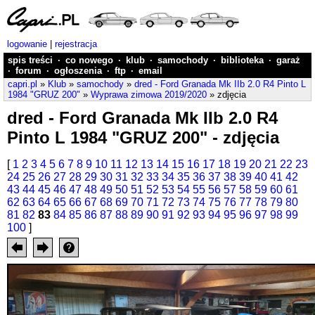
logowanie
|
rejestracja
spis treści
·
co nowego
·
klub
·
samochody
·
biblioteka
·
garaż
·
forum
·
ogłoszenia
·
ftp
·
email
capri.pl
»
Klub
»
samochody
»
dred - Ford Granada Mk IIb 2.0 R4 Pinto L
1984 "GRUZ 200"
»
Wyprawa zimowa 2019/2020
» zdjęcia
dred - Ford Granada Mk IIb 2.0 R4
Pinto L 1984 "GRUZ 200" - zdjęcia
[
1
2
3
4
5
6
7
8
9
10
11
12
13
14
15
16
17
18
19
20
21
22
23
24
25
26
27
28
29
30
31
32
33
34
35
36
37
38
39
40
41
42
43
44
45
46
47
48
49
50
51
52
53
54
55
56
57
58
59
60
61
62
63
64
65
66
67
68
69
70
71
72
73
74
75
76
77
78
79
80
81
82
83
84
85
86
87
88
89
90
91
92
93
94
95
96
97
98
99
100
]