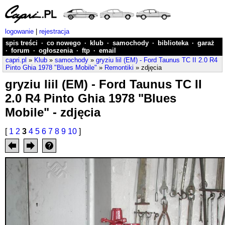
logowanie
|
rejestracja
spis treści
·
co nowego
·
klub
·
samochody
·
biblioteka
·
garaż
·
forum
·
ogłoszenia
·
ftp
·
email
capri.pl
»
Klub
»
samochody
»
gryziu liil (EM) - Ford Taunus TC II 2.0 R4
Pinto Ghia 1978 "Blues Mobile"
»
Remontiki
» zdjęcia
gryziu liil (EM) - Ford Taunus TC II
2.0 R4 Pinto Ghia 1978 "Blues
Mobile" - zdjęcia
[
1
2
3
4
5
6
7
8
9
10
]