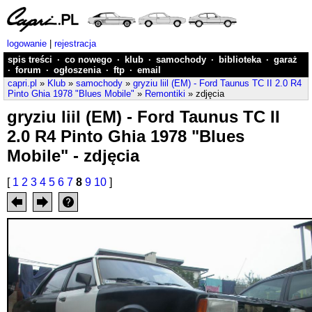
logowanie
|
rejestracja
spis treści
·
co nowego
·
klub
·
samochody
·
biblioteka
·
garaż
·
forum
·
ogłoszenia
·
ftp
·
email
capri.pl
»
Klub
»
samochody
»
gryziu liil (EM) - Ford Taunus TC II 2.0 R4
Pinto Ghia 1978 "Blues Mobile"
»
Remontiki
» zdjęcia
gryziu liil (EM) - Ford Taunus TC II
2.0 R4 Pinto Ghia 1978 "Blues
Mobile" - zdjęcia
[
1
2
3
4
5
6
7
8
9
10
]