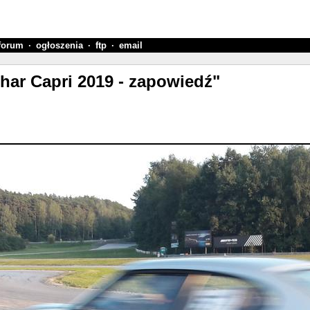
forum
·
ogłoszenia
·
ftp
·
email
har Capri 2019 - zapowiedź"