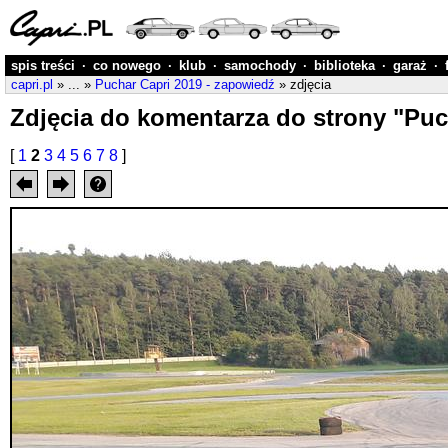
spis treści
·
co nowego
·
klub
·
samochody
·
biblioteka
·
garaż
·
capri.pl
» ... »
Puchar Capri 2019 - zapowiedź
» zdjęcia
Zdjęcia do komentarza do strony "Puc
[
1
2
3
4
5
6
7
8
]