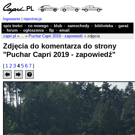
logowanie
|
rejestracja
spis treści
·
co nowego
·
klub
·
samochody
·
biblioteka
·
garaż
·
forum
·
ogłoszenia
·
ftp
·
email
capri.pl
» ... »
Puchar Capri 2019 - zapowiedź
» zdjęcia
Zdjęcia do komentarza do strony
"Puchar Capri 2019 - zapowiedź"
[
1
2
3
4
5
6
7
]