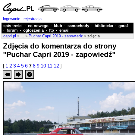
logowanie
|
rejestracja
spis treści
·
co nowego
·
klub
·
samochody
·
biblioteka
·
garaż
·
forum
·
ogłoszenia
·
ftp
·
email
capri.pl
» ... »
Puchar Capri 2019 - zapowiedź
» zdjęcia
Zdjęcia do komentarza do strony
"Puchar Capri 2019 - zapowiedź"
[
1
2
3
4
5
6
7
8
9
10
11
12
]