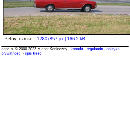
Pełny rozmiar:
1280x857 px | 166.2 kB
capri.pl © 2000-2023 Michał Konieczny ·
kontakt
·
regulamin
·
polityka
prywatności
·
spis treści