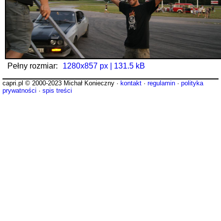
Pełny rozmiar:
1280x857 px | 131.5 kB
capri.pl © 2000-2023 Michał Konieczny ·
kontakt
·
regulamin
·
polityka
prywatności
·
spis treści