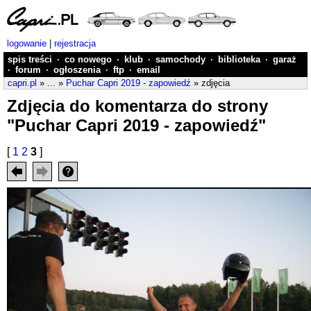
logowanie
|
rejestracja
spis treści
·
co nowego
·
klub
·
samochody
·
biblioteka
·
garaż
·
forum
·
ogłoszenia
·
ftp
·
email
capri.pl
» ... »
Puchar Capri 2019 - zapowiedź
» zdjęcia
Zdjęcia do komentarza do strony
"Puchar Capri 2019 - zapowiedź"
[
1
2
3
]