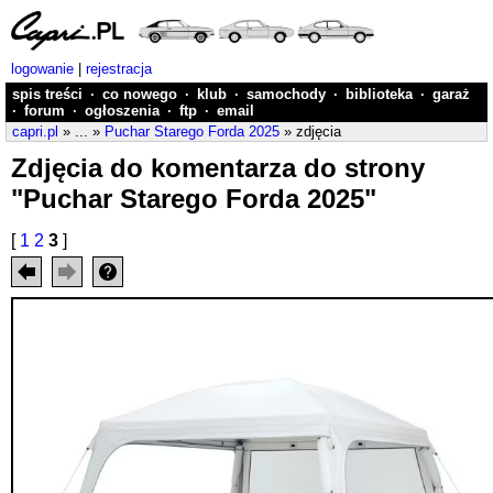
logowanie
|
rejestracja
spis treści
·
co nowego
·
klub
·
samochody
·
biblioteka
·
garaż
·
forum
·
ogłoszenia
·
ftp
·
email
capri.pl
» ... »
Puchar Starego Forda 2025
» zdjęcia
Zdjęcia do komentarza do strony
"Puchar Starego Forda 2025"
[
1
2
3
]