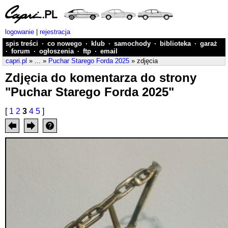
logowanie
|
rejestracja
spis treści
·
co nowego
·
klub
·
samochody
·
biblioteka
·
garaż
·
forum
·
ogłoszenia
·
ftp
·
email
capri.pl
» ... »
Puchar Starego Forda 2025
» zdjęcia
Zdjęcia do komentarza do strony
"Puchar Starego Forda 2025"
[
1
2
3
4
5
]