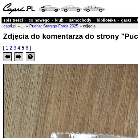
spis treści
·
co nowego
·
klub
·
samochody
·
biblioteka
·
garaż
·
capri.pl
» ... »
Puchar Starego Forda 2025
» zdjęcia
Zdjęcia do komentarza do strony "Puc
[
1
2
3
4
5
6
]