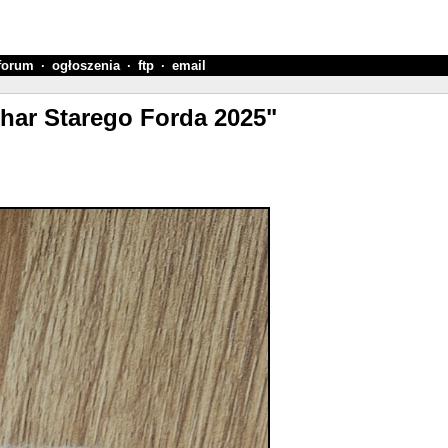
forum
·
ogłoszenia
·
ftp
·
email
har Starego Forda 2025"