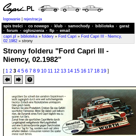
logowanie
|
rejestracja
spis treści
·
co nowego
·
klub
·
samochody
·
biblioteka
·
garaż
·
forum
·
ogłoszenia
·
ftp
·
email
capri.pl
»
biblioteka
»
foldery
»
Ford Capri
»
Ford Capri III - Niemcy,
02.1982
» strony
Strony folderu "Ford Capri III -
Niemcy, 02.1982"
[
1
2
3
4
5
6
7
8
9
10
11
12
13
14
15
16
17
18
19
]