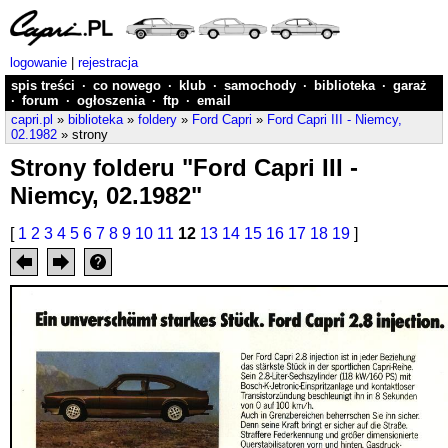
logowanie
|
rejestracja
spis treści
·
co nowego
·
klub
·
samochody
·
biblioteka
·
garaż
·
forum
·
ogłoszenia
·
ftp
·
email
capri.pl
»
biblioteka
»
foldery
»
Ford Capri
»
Ford Capri III - Niemcy,
02.1982
» strony
Strony folderu "Ford Capri III -
Niemcy, 02.1982"
[
1
2
3
4
5
6
7
8
9
10
11
12
13
14
15
16
17
18
19
]