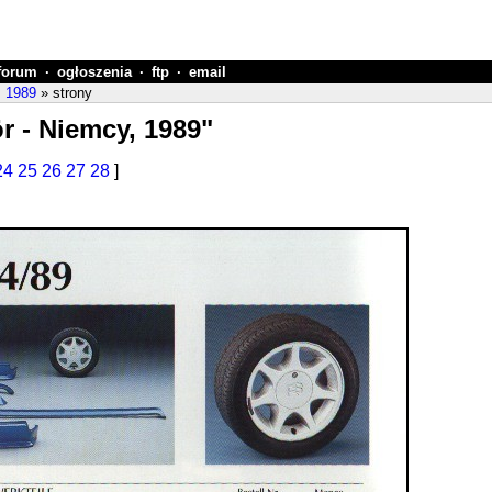
forum
·
ogłoszenia
·
ftp
·
email
, 1989
» strony
r - Niemcy, 1989"
24
25
26
27
28
]