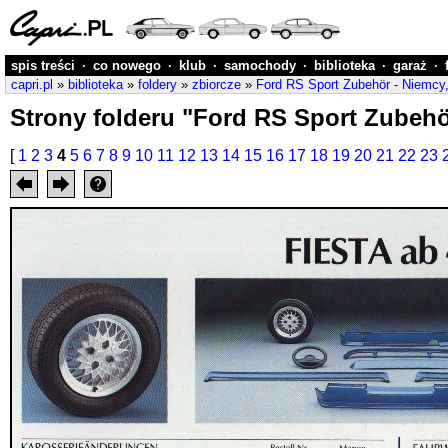
spis treści
·
co nowego
·
klub
·
samochody
·
biblioteka
·
garaż
·
capri.pl
»
biblioteka
»
foldery
»
zbiorcze
»
Ford RS Sport Zubehör - Niemcy
Strony folderu "Ford RS Sport Zubehö
[
1
2
3
4
5
6
7
8
9
10
11
12
13
14
15
16
17
18
19
20
21
22
23