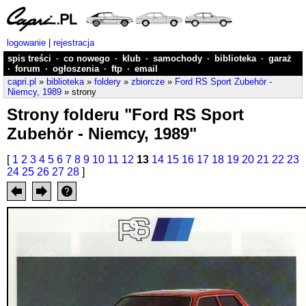
logowanie
|
rejestracja
spis treści
·
co nowego
·
klub
·
samochody
·
biblioteka
·
garaż
·
forum
·
ogłoszenia
·
ftp
·
email
capri.pl
»
biblioteka
»
foldery
»
zbiorcze
»
Ford RS Sport Zubehör -
Niemcy, 1989
» strony
Strony folderu "Ford RS Sport
Zubehör - Niemcy, 1989"
[
1
2
3
4
5
6
7
8
9
10
11
12
13
14
15
16
17
18
19
20
21
22
23
24
25
26
27
28
]