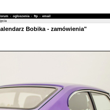
forum
·
ogłoszenia
·
ftp
·
email
jęcia
Kalendarz Bobika - zamówienia"