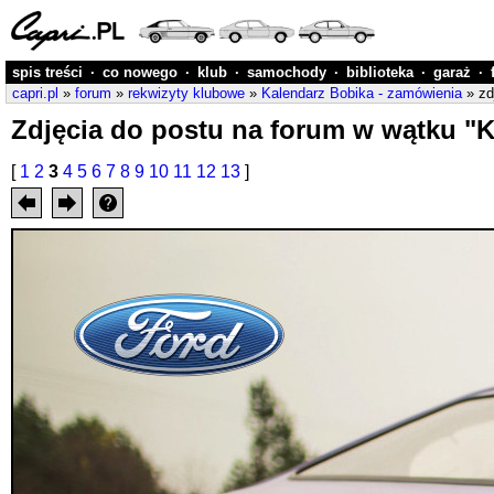
spis treści
·
co nowego
·
klub
·
samochody
·
biblioteka
·
garaż
·
capri.pl
»
forum
»
rekwizyty klubowe
»
Kalendarz Bobika - zamówienia
» zd
Zdjęcia do postu na forum w wątku "
[
1
2
3
4
5
6
7
8
9
10
11
12
13
]