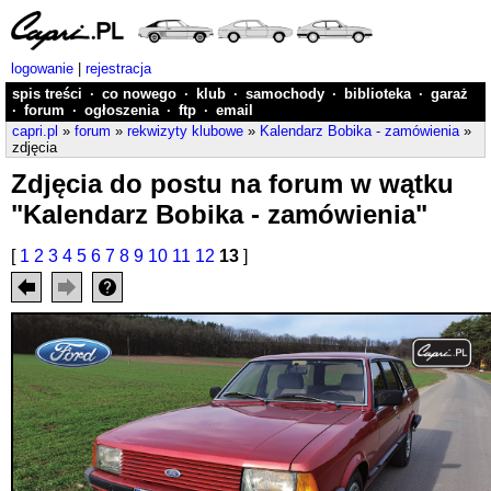
logowanie
|
rejestracja
spis treści
·
co nowego
·
klub
·
samochody
·
biblioteka
·
garaż
·
forum
·
ogłoszenia
·
ftp
·
email
capri.pl
»
forum
»
rekwizyty klubowe
»
Kalendarz Bobika - zamówienia
»
zdjęcia
Zdjęcia do postu na forum w wątku
"Kalendarz Bobika - zamówienia"
[
1
2
3
4
5
6
7
8
9
10
11
12
13
]