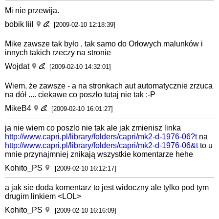
Mi nie przewija.
bobik liil
[2009-02-10 12:18:39]
Mike zawsze tak było , tak samo do Orłowych malunków i
innych takich rzeczy na stronie
Wojdat
[2009-02-10 14:32:01]
Wiem, że zawsze - a na stronkach aut automatycznie zrzuca
na dół .... ciekawe co poszło tutaj nie tak :-P
MikeB4
[2009-02-10 16:01:27]
ja nie wiem co poszlo nie tak ale jak zmienisz linka
http://www.capri.pl/library/folders/capri/mk2-d-1976-06?t
na
http://www.capri.pl/library/folders/capri/mk2-d-1976-06&t
to u
mnie przynajmniej znikają wszystkie komentarze hehe
Kohito_PS
[2009-02-10 16:12:17]
a jak sie doda komentarz to jest widoczny ale tylko pod tym
drugim linkiem <LOL>
Kohito_PS
[2009-02-10 16:16:09]