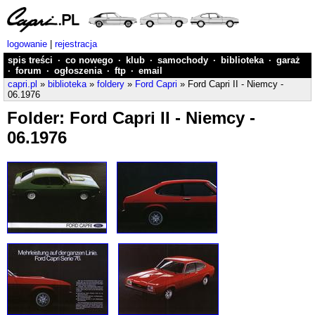
logowanie
|
rejestracja
spis treści
·
co nowego
·
klub
·
samochody
·
biblioteka
·
garaż
·
forum
·
ogłoszenia
·
ftp
·
email
capri.pl
»
biblioteka
»
foldery
»
Ford Capri
» Ford Capri II - Niemcy -
06.1976
Folder: Ford Capri II - Niemcy -
06.1976