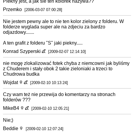
Piekny jest, a jak sie ten kolorek nazywa??
Przemko
[2006-03-07 07:00:28]
Nie jestem pewny ale to nie ten kolor zielony z folderu. W
folderze wyglada super ale na zdjeciu za bardzo
odjazdowy.......
A ten grafit z folderu "S" jaki piekny.....
Konrad Szyperski
[2009-02-07 12:14:10]
nie mogę zlokalizować fotek chyba z niemcowni jak byliśmy
z Chuderem i stały obok 2 takie zieloniaki a trzeci to
Chudrowa budka
Wojdat
[2009-02-10 10:13:24]
Czy wam też nie przewija do komentarzy na stronach
folderów ???
MikeB4
[2009-02-10 12:05:21]
Nie;)
Beddie
[2009-02-10 12:07:24]