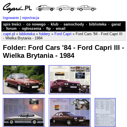
logowanie
|
rejestracja
spis treści
·
co nowego
·
klub
·
samochody
·
biblioteka
·
garaż
·
forum
·
ogłoszenia
·
ftp
·
email
capri.pl
»
biblioteka
»
foldery
»
Ford Capri
» Ford Cars '84 - Ford Capri III
- Wielka Brytania - 1984
Folder: Ford Cars '84 - Ford Capri III -
Wielka Brytania - 1984