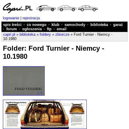
logowanie
|
rejestracja
spis treści
·
co nowego
·
klub
·
samochody
·
biblioteka
·
garaż
·
forum
·
ogłoszenia
·
ftp
·
email
capri.pl
»
biblioteka
»
foldery
»
zbiorcze
» Ford Turnier - Niemcy -
10.1980
Folder: Ford Turnier - Niemcy -
10.1980