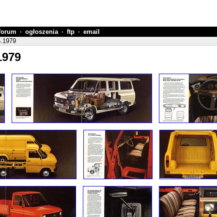
forum
·
ogłoszenia
·
ftp
·
email
5.1979
1979