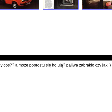
zy coś?? a może poprostu się holują? paliwa zabrakło czy jak ;)