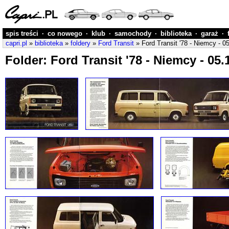
spis treści
·
co nowego
·
klub
·
samochody
·
biblioteka
·
garaż
·
capri.pl
»
biblioteka
»
foldery
»
Ford Transit
» Ford Transit '78 - Niemcy - 0
Folder: Ford Transit '78 - Niemcy - 05.