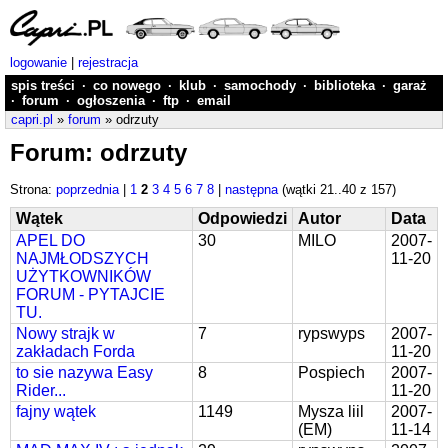
logowanie
|
rejestracja
spis treści
·
co nowego
·
klub
·
samochody
·
biblioteka
·
garaż
·
forum
·
ogłoszenia
·
ftp
·
email
capri.pl
»
forum
» odrzuty
Forum: odrzuty
Strona:
poprzednia
|
1
2
3
4
5
6
7
8
|
następna
(wątki 21..40 z 157)
Wątek
Odpowiedzi
Autor
Data
APEL DO
30
MILO
2007-
NAJMŁODSZYCH
11-20
UŻYTKOWNIKÓW
FORUM - PYTAJCIE
TU.
Nowy strajk w
7
rypswyps
2007-
zakładach Forda
11-20
to sie nazywa Easy
8
Pospiech
2007-
Rider...
11-20
fajny wątek
1149
Mysza liil
2007-
(EM)
11-14