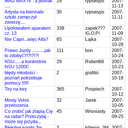
MAD MAX IV : a jednak
29
rypswyps
2007-
.....
11-13
Artysta na biennale
30
rypswyps
2007-
sztuki zamęczył
11-11
zwierzę....
Upolowałem aparatem
338
zapek???
2007-
cz. 13
!G.O.P!
11-09
Nie Capri...więc Alfa?
65
Lajka
2007-
10-28
Prawo Jazdy ...........jak
111
bon
2007-
to zdobyć?!?!?!?!
10-24
NSU......a konkretnie
29
Robert66
2007-
NSU 1200C
10-23
błędy młodości -
2
grafitiii
2007-
poznań potrzebuje
10-18
pomocy !!!!!!
Tiry na tory
365
Pospiech
2007-
10-12
Mosty Volvo
32
Jarek
2007-
przelozenia
10-05
Co zrobić jak złapią Cię
45
Wroniasty
2007-
na radar? Przeczytaj -
09-25
może się przyda...
Błekitne kombi 3m
3
killeros_3M
2007-