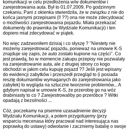
komunikacji w celu przedłożenia w/w dokumentów i
zarejestrowania auta. Był to 01.07.2009. Po godzinnym
czekaniu, Pani z okienka stwierdziła, że w związku z nie do
końca jasnymi przepisami (!! ??) ona nie może zdecydować
o możliwości zarejestrowania pojazdu. Miała przekazać
dokumenty do prawnika (w Wydziale Komunikacji) i ten
dopiero miał zdecydować w piątek.
No więc zadzwoniłem dzisiaj i co słyszę ? "Niestety nie
możemy zarejestrować pojazdu, ponieważ na umowie K-S
znajduje się zapis, że auto zostało kupione na części". Co
jest prawdą, bo w momencie zakupu przepisy nie pozwalały
na zarejestrowanie auta, ale z drugiej strony co kogo
obchodzi w jakim celu kupuję pojazd ?? Jeśli jest wpisany
do ewidencji zabytków i przeszedł przegląd to (i posiada
resztę dokumantów wymaganych do zarejestrowania jako
zabytek) to wygląda na sztuczne tworzenie problemów... A
gdybym napisał w umowie K-S, że przerobię go na wóz
drabiniasty to co ? Zarejestrowaliby po przeróbce ? Witki
opadają z bezsilności ...
Cóż, poczekamy na pisemne uzasadnienie decyzji
Wydziału Komunikacji, a potem przygotujemy (przy
wsparciu mecenasa który pracował nad interesująca nas
poprawką do ustawy) odwołanie i zaczniemy batalię o swoje