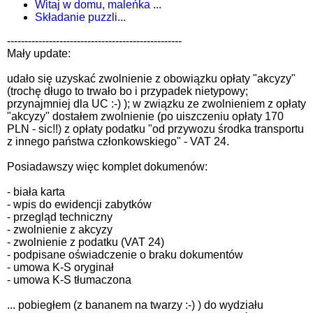
Witaj w domu, maleńka ...
Składanie puzzli...
--------------------------------------------------
Mały update:
udało się uzyskać zwolnienie z obowiązku opłaty "akcyzy"
(trochę długo to trwało bo i przypadek nietypowy;
przynajmniej dla UC :-) ); w związku ze zwolnieniem z opłaty
"akcyzy" dostałem zwolnienie (po uiszczeniu opłaty 170
PLN - sic!!) z opłaty podatku "od przywozu środka transportu
z innego państwa członkowskiego" - VAT 24.
Posiadawszy więc komplet dokumenów:
- biała karta
- wpis do ewidencji zabytków
- przegląd techniczny
- zwolnienie z akcyzy
- zwolnienie z podatku (VAT 24)
- podpisane oświadczenie o braku dokumentów
- umowa K-S oryginał
- umowa K-S tłumaczona
... pobiegłem (z bananem na twarzy :-) ) do wydziału