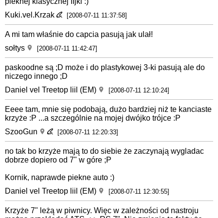
pieknej klasycznej IIjki :)
Kuki.vel.Krzak
[2008-07-11 11:37:58]
A mi tam właśnie do capcia pasują jak ulał!
sołtys
[2008-07-11 11:42:47]
paskoodne są ;D może i do plastykowej 3-ki pasują ale do
niczego innego ;D
Daniel vel Treetop liil (EM)
[2008-07-11 12:10:24]
Eeee tam, mnie się podobają, dużo bardziej niż te kanciaste
krzyże :P ...a szczególnie na mojej dwójko trójce :P
SzooGun
[2008-07-11 12:20:33]
no tak bo krzyże mają to do siebie że zaczynają wygladac
dobrze dopiero od 7" w góre ;P
Kornik, naprawde piekne auto :)
Daniel vel Treetop liil (EM)
[2008-07-11 12:30:55]
Krzyże 7" leżą w piwnicy. Więc w zależności od nastroju