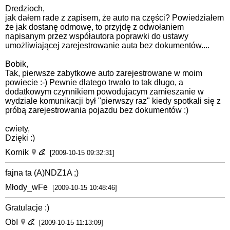
Dredzioch,
jak dałem rade z zapisem, że auto na części? Powiedziałem
że jak dostanę odmowę, to przyjdę z odwołaniem
napisanym przez współautora poprawki do ustawy
umożliwiającej zarejestrowanie auta bez dokumentów....
Bobik,
Tak, pierwsze zabytkowe auto zarejestrowane w moim
powiecie :-) Pewnie dlatego trwało to tak długo, a
dodatkowym czynnikiem powodujacym zamieszanie w
wydziale komunikacji był "pierwszy raz" kiedy spotkali się z
próbą zarejestrowania pojazdu bez dokumentów :)
cwiety,
Dzięki :)
Kornik
[2009-10-15 09:32:31]
fajna ta (A)NDZ1A ;)
Młody_wFe
[2009-10-15 10:48:46]
Gratulacje :)
ObI
[2009-10-15 11:13:09]