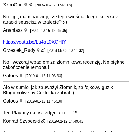
SzooGun
[2009-10-15 16:48:18]
No i git, mam nadzieję, że tego wieśniackiego kucyka z
atrapki spuścisz w toalecie? :-)
Ananiasz
[2009-10-16 12:35:06]
https://youtu.be/Lu4gL0XCHtY
Grzesiek_Rudy
[2018-09-03 10:11:32]
No i wczoraj wpadłem za złomnikową recenzję. No piękne
zakończenie remontu!
Galoos
[2019-01-12 11:03:33]
Ale w sumie, jak zauważył Złomnik, za fejkowy guzik
Blogomotive by Ci klocka zabrał ;)
Galoos
[2019-01-12 11:45:10]
Ten Playboy na ost. zdjęciu to...... ?!
Konrad Szyperski
[2019-01-12 14:49:42]