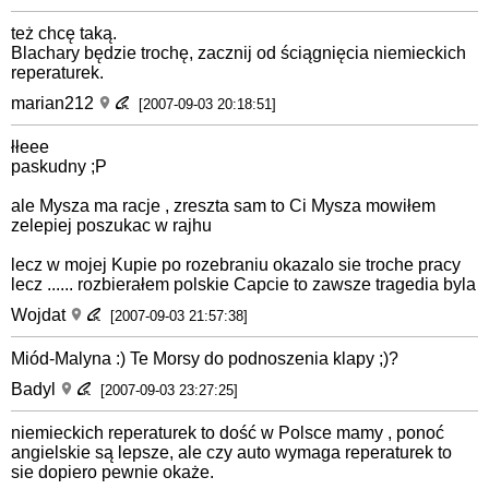
też chcę taką.
Blachary będzie trochę, zacznij od ściągnięcia niemieckich
reperaturek.
marian212
[2007-09-03 20:18:51]
łłeee
paskudny ;P
ale Mysza ma racje , zreszta sam to Ci Mysza mowiłem
zelepiej poszukac w rajhu
lecz w mojej Kupie po rozebraniu okazalo sie troche pracy
lecz ...... rozbierałem polskie Capcie to zawsze tragedia byla
Wojdat
[2007-09-03 21:57:38]
Miód-Malyna :) Te Morsy do podnoszenia klapy ;)?
Badyl
[2007-09-03 23:27:25]
niemieckich reperaturek to dość w Polsce mamy , ponoć
angielskie są lepsze, ale czy auto wymaga reperaturek to
sie dopiero pewnie okaże.