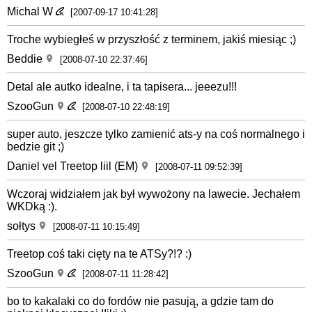
Michal W
[2007-09-17 10:41:28]
Troche wybiegłeś w przyszłość z terminem, jakiś miesiąc ;)
Beddie
[2008-07-10 22:37:46]
Detal ale autko idealne, i ta tapisera... jeeezu!!!
SzooGun
[2008-07-10 22:48:19]
super auto, jeszcze tylko zamienić ats-y na coś normalnego i
bedzie git ;)
Daniel vel Treetop liil (EM)
[2008-07-11 09:52:39]
Wczoraj widziałem jak był wywożony na lawecie. Jechałem
WKDką :).
sołtys
[2008-07-11 10:15:49]
Treetop coś taki cięty na te ATSy?!? :)
SzooGun
[2008-07-11 11:28:42]
bo to kakalaki co do fordów nie pasują, a gdzie tam do