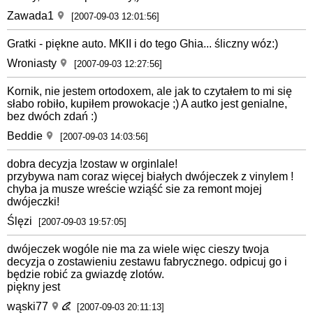
Zawada1
[2007-09-03 12:01:56]
Gratki - piękne auto. MKII i do tego Ghia... śliczny wóz:)
Wroniasty
[2007-09-03 12:27:56]
Kornik, nie jestem ortodoxem, ale jak to czytałem to mi się
słabo robiło, kupiłem prowokacje ;) A autko jest genialne,
bez dwóch zdań :)
Beddie
[2007-09-03 14:03:56]
dobra decyzja !zostaw w orginlale!
przybywa nam coraz więcej białych dwójeczek z vinylem !
chyba ja musze wreście wziąść sie za remont mojej
dwójeczki!
Ślęzi
[2007-09-03 19:57:05]
dwójeczek wogóle nie ma za wiele więc cieszy twoja
decyzja o zostawieniu zestawu fabrycznego. odpicuj go i
będzie robić za gwiazdę zlotów.
piękny jest
wąski77
[2007-09-03 20:11:13]