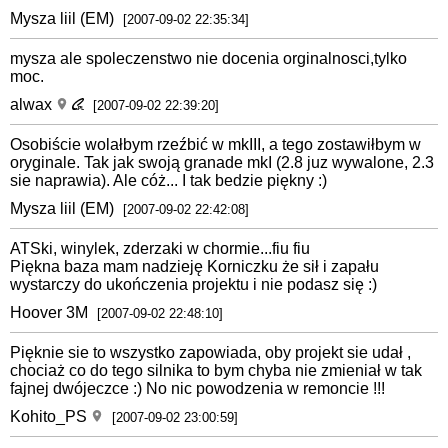
Mysza liil (EM)
[2007-09-02 22:35:34]
mysza ale spoleczenstwo nie docenia orginalnosci,tylko
moc.
alwax
[2007-09-02 22:39:20]
Osobiście wolałbym rzeźbić w mkIII, a tego zostawiłbym w
oryginale. Tak jak swoją granade mkI (2.8 juz wywalone, 2.3
sie naprawia). Ale cóż... I tak bedzie piękny :)
Mysza liil (EM)
[2007-09-02 22:42:08]
ATSki, winylek, zderzaki w chormie...fiu fiu
Piękna baza mam nadzieję Korniczku że sił i zapału
wystarczy do ukończenia projektu i nie podasz się :)
Hoover 3M
[2007-09-02 22:48:10]
Pięknie sie to wszystko zapowiada, oby projekt sie udał ,
chociaż co do tego silnika to bym chyba nie zmieniał w tak
fajnej dwójeczce :) No nic powodzenia w remoncie !!!
Kohito_PS
[2007-09-02 23:00:59]