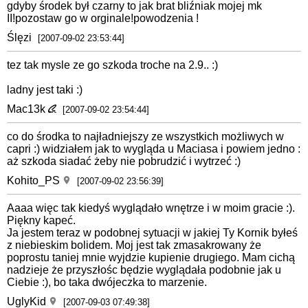
gdyby środek był czarny to jak brat bliźniak mojej mk
II!pozostaw go w orginale!powodzenia !
Ślęzi
[2007-09-02 23:53:44]
tez tak mysle ze go szkoda troche na 2.9.. :)
ladny jest taki :)
Mac13k
[2007-09-02 23:54:44]
co do środka to najładniejszy ze wszystkich możliwych w
capri :) widziałem jak to wygląda u Maciasa i powiem jedno :
aż szkoda siadać żeby nie pobrudzić i wytrzeć :)
Kohito_PS
[2007-09-02 23:56:39]
Aaaa więc tak kiedyś wyglądało wnętrze i w moim gracie :).
Piękny kapeć.
Ja jestem teraz w podobnej sytuacji w jakiej Ty Kornik byłeś
z niebieskim bolidem. Moj jest tak zmasakrowany że
poprostu taniej mnie wyjdzie kupienie drugiego. Mam cichą
nadzieje że przyszłośc będzie wyglądała podobnie jak u
Ciebie :), bo taka dwójeczka to marzenie.
UglyKid
[2007-09-03 07:49:38]