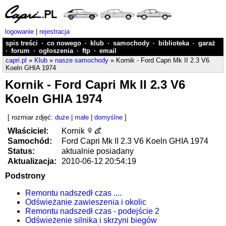
logowanie
|
rejestracja
spis treści
·
co nowego
·
klub
·
samochody
·
biblioteka
·
garaż
·
forum
·
ogłoszenia
·
ftp
·
email
capri.pl
»
Klub
»
nasze samochody
» Kornik - Ford Capri Mk II 2.3 V6
Koeln GHIA 1974
Kornik - Ford Capri Mk II 2.3 V6
Koeln GHIA 1974
[ rozmiar zdjęć:
duże
|
małe
|
domyślne
]
Właściciel:
Kornik
Samochód:
Ford Capri Mk II 2.3 V6 Koeln GHIA 1974
Status:
aktualnie posiadany
Aktualizacja:
2010-06-12 20:54:19
Podstrony
Remontu nadszedł czas ....
Odświeżanie zawieszenia i okolic
Remontu nadszedł czas - podejście 2
Odświeżenie silnika i skrzyni biegów