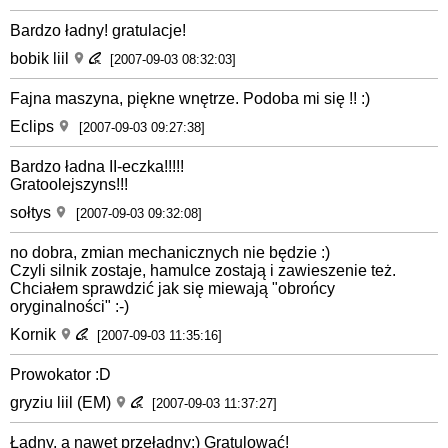
Bardzo ładny! gratulacje!
bobik liil
[2007-09-03 08:32:03]
Fajna maszyna, piękne wnętrze. Podoba mi się !! :)
Eclips
[2007-09-03 09:27:38]
Bardzo ładna II-eczka!!!!!
Gratoolejszyns!!!
sołtys
[2007-09-03 09:32:08]
no dobra, zmian mechanicznych nie będzie :)
Czyli silnik zostaje, hamulce zostają i zawieszenie też.
Chciałem sprawdzić jak się miewają "obrońcy
oryginalności" :-)
Kornik
[2007-09-03 11:35:16]
Prowokator :D
gryziu liil (EM)
[2007-09-03 11:37:27]
Ładny, a nawet przeładny;) Gratulować!