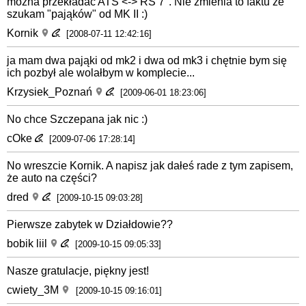
można przekładać ATS <-> RS 7". Nie zmienia to faktu że
szukam "pająków" od MK II :)
Kornik
[2008-07-11 12:42:16]
ja mam dwa pająki od mk2 i dwa od mk3 i chętnie bym się
ich pozbył ale wolałbym w komplecie...
Krzysiek_Poznań
[2009-06-01 18:23:06]
No chce Szczepana jak nic :)
cOke
[2009-07-06 17:28:14]
No wreszcie Kornik. A napisz jak dałeś rade z tym zapisem,
że auto na części?
dred
[2009-10-15 09:03:28]
Pierwsze zabytek w Działdowie??
bobik liil
[2009-10-15 09:05:33]
Nasze gratulacje, piękny jest!
cwiety_3M
[2009-10-15 09:16:01]