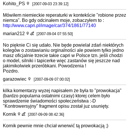
Kohito_PS
[2007-09-03 23:39:12]
Mówiłem niemieckie reperaturki w kontekście "robione przez
niemca". Bo gdy odcinałem moje, zobaczyłem to :
http://www.capri.pl/image/car/374/1861/77140
marian212
[2007-09-04 07:55:50]
No pięknie Ci się udało. Nie będe powielał zdań niektórych
kolegów o zostawianiu orginalności ale powiem tylko jedno
masz oficjalnie trzecie takie capri w Polsce tzn. jeśli chodzi
o model, silniki i tapicerke więc zastanów się jeszcze nad
jakimikolwiek przeróbkani. Powodzenia !
Pozdro.
garazowiec
[2007-09-09 07:00:02]
kilka komentarzy wyzej napisałem że była to "prowokacja"
(bardzo popularna ostatnimi czasy) ktorej celem było
sprawdzenie świadomości społeczeństwa :-D
"Kontrowersyjny" fragment opisu został juz usunięty.
Kornik
[2007-09-09 08:42:36]
Kornik pewnie mnie chciał wnerwić tą prowokacją ;)