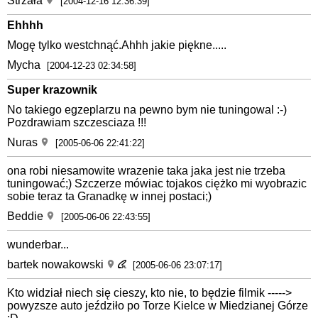
Strzała
[2004-12-16 12:36:39]
Ehhhh
Mogę tylko westchnąć.Ahhh jakie piękne.....
Mycha
[2004-12-23 02:34:58]
Super krazownik
No takiego egzeplarzu na pewno bym nie tuningowal :-)
Pozdrawiam szczesciaza !!!
Nuras
[2005-06-06 22:41:22]
ona robi niesamowite wrazenie taka jaka jest nie trzeba
tuningować;) Szczerze mówiac tojakos ciężko mi wyobrazic
sobie teraz ta Granadkę w innej postaci;)
Beddie
[2005-06-06 22:43:55]
wunderbar...
bartek nowakowski
[2005-06-06 23:07:17]
Kto widział niech się cieszy, kto nie, to będzie filmik ----->
powyzsze auto jeździło po Torze Kielce w Miedzianej Górze