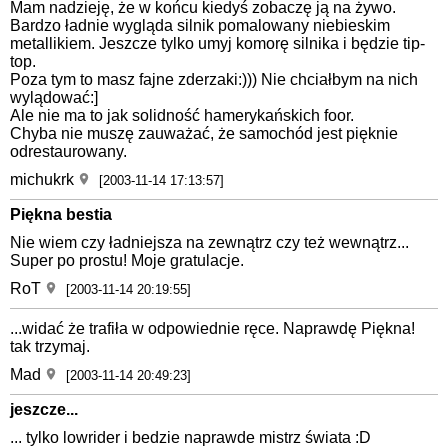
Mam nadzieję, że w końcu kiedyś zobaczę ją na żywo.
Bardzo ładnie wygląda silnik pomalowany niebieskim
metallikiem. Jeszcze tylko umyj komorę silnika i będzie tip-
top.
Poza tym to masz fajne zderzaki:))) Nie chciałbym na nich
wylądować:]
Ale nie ma to jak solidność hamerykańskich foor.
Chyba nie muszę zauważać, że samochód jest pięknie
odrestaurowany.
michukrk
[2003-11-14 17:13:57]
Piękna bestia
Nie wiem czy ładniejsza na zewnątrz czy też wewnątrz...
Super po prostu! Moje gratulacje.
RoT
[2003-11-14 20:19:55]
...widać że trafiła w odpowiednie ręce. Naprawdę Piękna!
tak trzymaj.
Mad
[2003-11-14 20:49:23]
jeszcze...
... tylko lowrider i bedzie naprawde mistrz świata :D