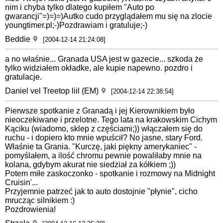
nim i chyba tylko dlatego kupiłem "Auto po
gwarancji"=)=)=)Autko cudo przyglądałem mu się na zlocie
youngtimer.pl;-)Pozdrawiam i gratuluje;-)
Beddie
[2004-12-14 21:24:08]
a no właśnie... Granada USA jest w gazecie... szkoda że
tylko widziałem okładke, ale kupie napewno. pozdro i
gratulacje.
Daniel vel Treetop liil (EM)
[2004-12-14 22:38:54]
Pierwsze spotkanie z Granadą i jej Kierownikiem było
nieoczekiwane i przelotne. Tego lata na krakowskim Cichym
Kąciku (wiadomo, sklep z częściami;)) włączałem się do
ruchu - i dopiero kto mnie wpuścił? No jasne, stary Ford.
Właśnie ta Grania. "Kurczę, jaki piękny amerykaniec" -
pomyślałem, a ilość chromu pewnie powaliłaby mnie na
kolana, gdybym akurat nie siedział za kółkiem ;))
Potem miłe zaskoczonko - spotkanie i rozmowy na Midnight
Cruisin'...
Przyjemnie patrzeć jak to auto dostojnie "płynie", cicho
mrucząc silnikiem :)
Pozdrowienia!