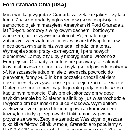
Ford Granada Ghia (USA)
Moja wielka przygoda z Granada zaczela sie jakies trzy lata
temu. Znalazlem wtedy ogloszenie w gazecie opisujace
samochod o jakim marzylem. Amerykanski Ford Granada z
lat 70-tych, bordowy z winylowym dachem i bordowym
wnetrzem, no i oczywiscie automat. Pojechalem go
zobaczyc i wiedzialem ze to jest wlasnie to! Kupilem ja w
nieco gorszym stanie niz wyglada i chodzi ona teraz.
Wymagala sporo pracy kosmetycznej i paru nowych
elementow. Lampy z tylu byly nieoryginalne, wlozone z
Europejskiej Granady, zupelnie nie pasowaly, ale akurat
ktos mial brzeszczot pod reka i wytargal odpowiednie otwory
:-/. Na szczescie udalo mi sie z latwoscia powrocic do
pierwotnej formy :-). Silnik na poczatku chodzil calkiem
niezle, niestety zuzywal dosc sporo oleju i zarzucal swiece.
Dlatego tez pod koniec maja tego roku podjalem decyzje o
kapitalnym remoncie. Caly projekt skonczylem w dosc
szybkim tempie bo 22 sierpnia silnik byl juz w samochodzie
i wyjechalem bez maski na ulice Krakowa. Wymienilem
wiekszosc czesci poza blokiem, glowica i korbowodem...
kazdy, kto kiedys przeprowadzil taki remont zapewne
przyzna ze warto. Zeby nie zanudzac Was zbytnio jeszcze
tylko kilka faktow. Silnik w mojej Granadzie to popularny w
USA 250CID inline six (4.1L, ale po remoncie juz 4.2L czyli