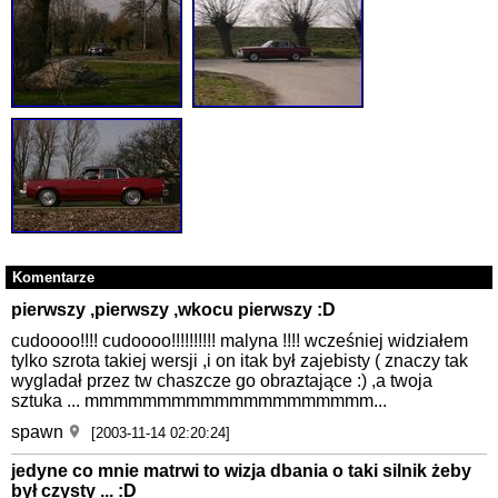
Komentarze
pierwszy ,pierwszy ,wkocu pierwszy :D
cudoooo!!!! cudoooo!!!!!!!!!! malyna !!!! wcześniej widziałem
tylko szrota takiej wersji ,i on itak był zajebisty ( znaczy tak
wygladał przez tw chaszcze go obraztające :) ,a twoja
sztuka ... mmmmmmmmmmmmmmmmmmmm...
spawn
[2003-11-14 02:20:24]
jedyne co mnie matrwi to wizja dbania o taki silnik żeby
był czysty ... :D