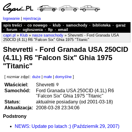
logowanie
|
rejestracja
spis treści
·
co nowego
·
klub
·
samochody
·
biblioteka
·
garaż
·
forum
·
ogłoszenia
·
ftp
·
email
capri.pl
»
Klub
»
nasze samochody
» Shevretti - Ford Granada USA
250CID (4.1L) R6 "Falcon Six" Ghia 1975 "Titanic"
Shevretti - Ford Granada USA 250CID
(4.1L) R6 "Falcon Six" Ghia 1975
"Titanic"
[ rozmiar zdjęć:
duże
|
małe
|
domyślne
]
Właściciel:
Shevretti
Samochód:
Ford Granada USA 250CID (4.1L) R6
"Falcon Six" Ghia 1975 "Titanic"
Status:
aktualnie posiadany (od 2001-03-18)
Aktualizacja:
2008-03-28 23:34:06
Podstrony
NEWS: Update po latach :) (Październik 29, 2007)