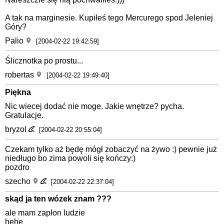
A tak na marginesie. Kupiłeś tego Mercurego spod Jeleniej
Góry?
Palio
[2004-02-22 19:42:59]
Ślicznotka po prostu...
robertas
[2004-02-22 19:49:40]
Piękna
Nic wiecej dodać nie moge. Jakie wnętrze? pycha.
Gratulacje.
bryzol
[2004-02-22 20:55:04]
Czekam tylko aż będę mógł zobaczyć na żywo :) pewnie już
niedługo bo zima powoli się kończy:)
pozdro
szecho
[2004-02-22 22:37:04]
skąd ja ten wózek znam ???
ale mam zapłon ludzie
hehe