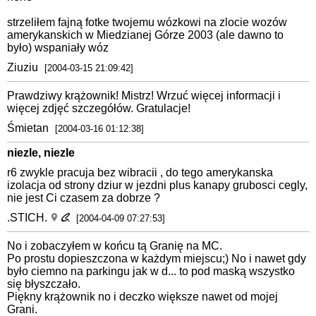
strzeliłem fajną fotke twojemu wózkowi na zlocie wozów
amerykanskich w Miedzianej Górze 2003 (ale dawno to
było) wspaniały wóz
Ziuziu
[2004-03-15 21:09:42]
Prawdziwy krążownik! Mistrz! Wrzuć więcej informacji i
więcej zdjęć szczegółów. Gratulacje!
Śmietan
[2004-03-16 01:12:38]
niezle, niezle
r6 zwykle pracuja bez wibracii , do tego amerykanska
izolacja od strony dziur w jezdni plus kanapy grubosci cegly,
nie jest Ci czasem za dobrze ?
.STICH.
[2004-04-09 07:27:53]
No i zobaczyłem w końcu tą Granię na MC.
Po prostu dopieszczona w każdym miejscu;) No i nawet gdy
było ciemno na parkingu jak w d... to pod maską wszystko
się błyszczało.
Piękny krążownik no i deczko większe nawet od mojej
Grani.