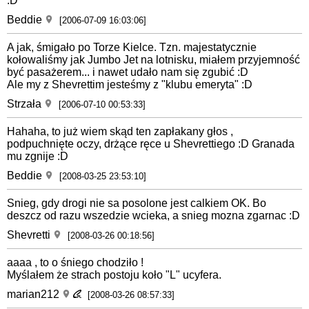
:D
Beddie
[2006-07-09 16:03:06]
A jak, śmigało po Torze Kielce. Tzn. majestatycznie
kołowaliśmy jak Jumbo Jet na lotnisku, miałem przyjemność
być pasażerem... i nawet udało nam się zgubić :D
Ale my z Shevrettim jesteśmy z "klubu emeryta" :D
Strzała
[2006-07-10 00:53:33]
Hahaha, to już wiem skąd ten zapłakany głos ,
podpuchnięte oczy, drżące ręce u Shevrettiego :D Granada
mu zgnije :D
Beddie
[2008-03-25 23:53:10]
Snieg, gdy drogi nie sa posolone jest calkiem OK. Bo
deszcz od razu wszedzie wcieka, a snieg mozna zgarnac :D
Shevretti
[2008-03-26 00:18:56]
aaaa , to o śniego chodziło !
Myślałem że strach postoju koło "L" ucyfera.
marian212
[2008-03-26 08:57:33]