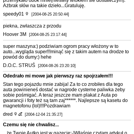
przemykało obok mnie(niestety wlokłem sie dostawczym).
Ażbrak słów na takie dzieło...Gratuluję.
speedy01
[2004-08-25 20:50:44]
piekna, zwłaszcza z przodu
Hoover 3M
[2004-08-25 23:17:44]
super maszyna:) podziwiam ogrom pracy włożony w to
auto...wygląda super!!!minąć się z takim autem na drodze to
powód do dumy:) hehe
D.O.C. STRUŚ
[2004-08-26 23:20:10]
Odedrało mi mowe jak pierwszy raz spojrzałem!!!
Stan tego pojazdu mnie zabija! Za to co zrobiłes dla tego
auta powinieneś dostać w nagrode cysterne paliwka żeby
sobie pośmigać. A teraz jeszcze mam plakat z Auta po
gwarancji i foty też są tam zaj******. Najlepsze są kasetu do
magnetofonu (lol)!!!Pozdrawiam
dred
[2004-12-04 21:35:27]
Czemu się nie chwalisz...
...że Twoje Autko jest w gazecie;-)Właśnie czytam artykuł o