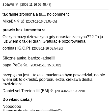
spawn
[2003-11-16 02:48:47]
tak fajnie zrobiona a tu.... no comment
MikeB4
[2003-11-16 03:05:05]
prawie bez komentarza
O czym mazy dziewczyna gdy dorastac zaczyna??? To ja
juz wiem o takiej grani.Gratulacje pozdrowienia.
cortinas !G.O.P!
[2003-11-16 09:54:20]
Sliczne autko, bardzo ładne!!!!
papajPeCeKa
[2003-11-16 15:06:02]
przepiękna jest... taka klimaciarska bym powiedział, no nie
wiem jak to okreslić, poprosru extra, ciekawa deska
rozdzielcza...
Daniel vel Treetop liil (EM)
[2004-02-22 19:29:01]
Do właściciela:)
Nooooooo
Nareszczie się nią pochwaliłeś:)))