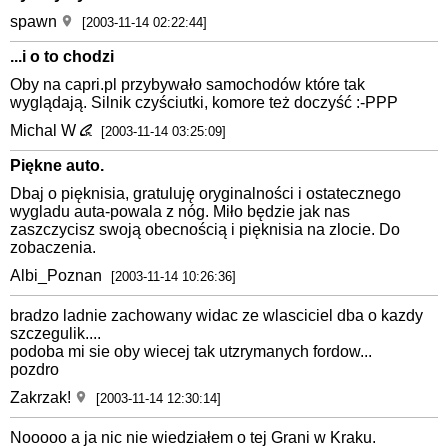
spawn
[2003-11-14 02:22:44]
...i o to chodzi
Oby na capri.pl przybywało samochodów które tak
wyglądają. Silnik czyściutki, komore też doczyść :-PPP
Michal W
[2003-11-14 03:25:09]
Piękne auto.
Dbaj o pięknisia, gratuluję oryginalności i ostatecznego
wygladu auta-powala z nóg. Miło będzie jak nas
zaszczycisz swoją obecnością i pięknisia na zlocie. Do
zobaczenia.
Albi_Poznan
[2003-11-14 10:26:36]
bradzo ladnie zachowany widac ze wlasciciel dba o kazdy
szczegulik....
podoba mi sie oby wiecej tak utzrymanych fordow...
pozdro
Zakrzak!
[2003-11-14 12:30:14]
Nooooo a ja nic nie wiedziałem o tej Grani w Kraku.