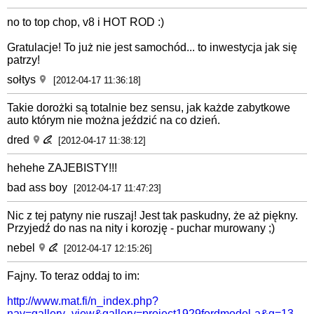
no to top chop, v8 i HOT ROD :)
Gratulacje! To już nie jest samochód... to inwestycja jak się
patrzy!
sołtys
[2012-04-17 11:36:18]
Takie dorożki są totalnie bez sensu, jak każde zabytkowe
auto którym nie można jeździć na co dzień.
dred
[2012-04-17 11:38:12]
hehehe ZAJEBISTY!!!
bad ass boy
[2012-04-17 11:47:23]
Nic z tej patyny nie ruszaj! Jest tak paskudny, że aż piękny.
Przyjedź do nas na nity i korozję - puchar murowany ;)
nebel
[2012-04-17 12:15:26]
Fajny. To teraz oddaj to im:
http://www.mat.fi/n_index.php?
nav=gallery_view&gallery=project1929fordmodel-a&g=13