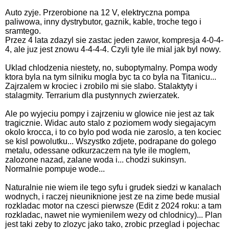
Auto zyje. Przerobione na 12 V, elektryczna pompa
paliwowa, inny dystrybutor, gaznik, kable, troche tego i
sramtego.
Przez 4 lata zdazyl sie zastac jeden zawor, kompresja 4-0-4-
4, ale juz jest znowu 4-4-4-4. Czyli tyle ile mial jak byl nowy.
Uklad chlodzenia niestety, no, suboptymalny. Pompa wody
ktora byla na tym silniku mogla byc ta co byla na Titanicu...
Zajrzalem w krociec i zrobilo mi sie slabo. Stalaktyty i
stalagmity. Terrarium dla pustynnych zwierzatek.
Ale po wyjeciu pompy i zajrzeniu w glowice nie jest az tak
tragicznie. Widac auto stalo z poziomem wody siegajacym
okolo krocca, i to co bylo pod woda nie zaroslo, a ten kociec
se kisl powolutku... Wszystko zdjete, podrapane do golego
metalu, odessane odkurzaczem na tyle ile moglem,
zalozone nazad, zalane woda i... chodzi sukinsyn.
Normalnie pompuje wode...
Naturalnie nie wiem ile tego syfu i grudek siedzi w kanalach
wodnych, i raczej nieuniknione jest ze na zime bede musial
rozkladac motor na czesci pierwsze (Edit z 2024 roku: a tam
rozkladac, nawet nie wymienilem wezy od chlodnicy)... Plan
jest taki zeby to zlozyc jako tako, zrobic przeglad i pojechac