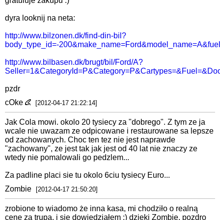
gratuluje zakupu :)
dyra looknij na neta:
http://www.bilzonen.dk/find-din-bil?
body_type_id=-200&make_name=Ford&model_name=A&fuel_id
http://www.bilbasen.dk/brugt/bil/Ford/A?
Seller=1&CategoryId=P&Category=P&Cartypes=&Fuel=&D
pzdr
cOke
[2012-04-17 21:22:14]
Jak Cola mowi. okolo 20 tysiecy za "dobrego". Z tym ze ja
wcale nie uwazam ze odpicowane i restaurowane sa lepsze
od zachowanych. Choc ten tez nie jest naprawde
"zachowany", ze jest tak jak jest od 40 lat nie znaczy ze
wtedy nie pomalowali go pedzlem...
Za padline placi sie tu okolo 6ciu tysiecy Euro...
Zombie
[2012-04-17 21:50:20]
zrobione to wiadomo że inna kasa, mi chodziło o realną
cenę za trupa, i się dowiedziałem :) dzięki Zombie, pozdro