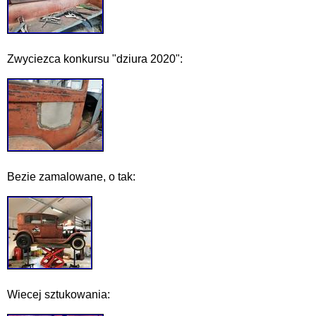
Zwyciezca konkursu "dziura 2020":
Bezie zamalowane, o tak:
Wiecej sztukowania: