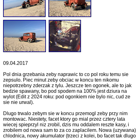
09.04.2017
Pol dnia grzebania zeby naprawic to co pol roku temu sie
zepsulo. Piec minut zeby obciac w koncu ten nikomu
niepotrzebny zderzak z tylu. Jeszcze ten ogonek, ale to jak
bedzie spawany, bo pod spodem na 100% jest dziura na
wylot (Edit z 2024 roku: pod ogonkiem nie bylo nic, cud ze
sie nie urwal).
Dlugo trwalo zebym sie w koncu przemogl zeby przy nim
montowac. Niestety, facet ktory go mial przez cztery lata
wiecej spieprzyl niz zrobil, dzis mu oddalem reszte kasy, i
zrobilem od nowa sam to za co zaplacilem. Nowa (uzywana)
chlodnica, nowy akumulator (trzeci z kolei, bo facet tak dlugo