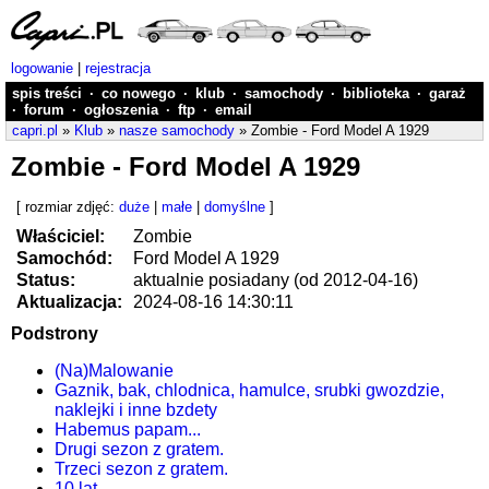
logowanie
|
rejestracja
spis treści
·
co nowego
·
klub
·
samochody
·
biblioteka
·
garaż
·
forum
·
ogłoszenia
·
ftp
·
email
capri.pl
»
Klub
»
nasze samochody
» Zombie - Ford Model A 1929
Zombie - Ford Model A 1929
[ rozmiar zdjęć:
duże
|
małe
|
domyślne
]
Właściciel:
Zombie
Samochód:
Ford Model A 1929
Status:
aktualnie posiadany (od 2012-04-16)
Aktualizacja:
2024-08-16 14:30:11
Podstrony
(Na)Malowanie
Gaznik, bak, chlodnica, hamulce, srubki gwozdzie,
naklejki i inne bzdety
Habemus papam...
Drugi sezon z gratem.
Trzeci sezon z gratem.
10 lat...