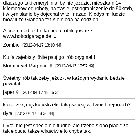
dlaczego taki emeryt mial by nie jezdzic, mieszkam 14
kilometrow od roboty, na trasie jest ograniczenie do 80km/h,
i w tym stanie by dojechal w te i nazad. Kiedys mi ludzie
mowili ze Granada tez sie nieda na codzien...
A prace nad technika beda robili goscie z
www.hotrodgarage.de ...
Zombie
[2012-04-17 13:10:44]
Kutfa,zajebisty :)Nie psuj go ,rób oryginał !
Murmur vel Magman
[2012-04-17 17:57:49]
Świetny, rób tak żeby jeździł, w każdym wydaniu bedzie
powalał.
japer
[2012-04-17 18:16:39]
kozaczek, ciężko ustrzelić taką sztukę w Twoich rejonach?
dyra
[2012-04-17 18:36:44]
Dyra, nie jest specjalnie trudno, ale trzeba slono placic za
takie cuda, takze wlasciwie to chyba tak.