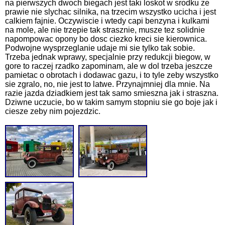
na pierwszych dwoch biegach jest taki loskot w srodku ze
prawie nie slychac silnika, na trzecim wszystko ucicha i jest
calkiem fajnie. Oczywiscie i wtedy capi benzyna i kulkami
na mole, ale nie trzepie tak strasznie, musze tez solidnie
napompowac opony bo dosc ciezko kreci sie kierownica.
Podwojne wysprzeglanie udaje mi sie tylko tak sobie.
Trzeba jednak wprawy, specjalnie przy redukcji biegow, w
gore to raczej rzadko zapominam, ale w dol trzeba jeszcze
pamietac o obrotach i dodawac gazu, i to tyle zeby wszystko
sie zgralo, no, nie jest to latwe. Przynajmniej dla mnie. Na
razie jazda dziadkiem jest tak samo smieszna jak i straszna.
Dziwne uczucie, bo w takim samym stopniu sie go boje jak i
ciesze zeby nim pojezdzic.