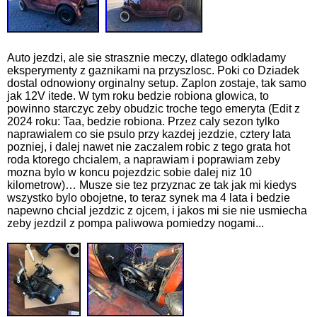
Auto jezdzi, ale sie strasznie meczy, dlatego odkladamy
eksperymenty z gaznikami na przyszlosc. Poki co Dziadek
dostal odnowiony orginalny setup. Zaplon zostaje, tak samo
jak 12V itede. W tym roku bedzie robiona glowica, to
powinno starczyc zeby obudzic troche tego emeryta (Edit z
2024 roku: Taa, bedzie robiona. Przez caly sezon tylko
naprawialem co sie psulo przy kazdej jezdzie, cztery lata
pozniej, i dalej nawet nie zaczalem robic z tego grata hot
roda ktorego chcialem, a naprawiam i poprawiam zeby
mozna bylo w koncu pojezdzic sobie dalej niz 10
kilometrow)… Musze sie tez przyznac ze tak jak mi kiedys
wszystko bylo obojetne, to teraz synek ma 4 lata i bedzie
napewno chcial jezdzic z ojcem, i jakos mi sie nie usmiecha
zeby jezdzil z pompa paliwowa pomiedzy nogami...