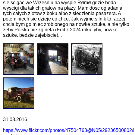
sie scigac we Wrzesniu na wyspie Rømø gdzie beda
wyscigi dla takich gratow na plazy. Mam dosc ogladania
tych calych zlotow z boku albo z siedzienia pasazera. A
potem niech sie dzieje co chce. Jak wyjme silnik to raczej
chcialbym go miec zrobionego na nowke sztuke, a nie tylko
zeby Polska nie zginela (Edit z 2024 roku: yhy, nowke
sztuke, bedzie zajebiscie)...
31.08.2016
https://www.flickr.com/photos/47504763@N05/29236500802/i