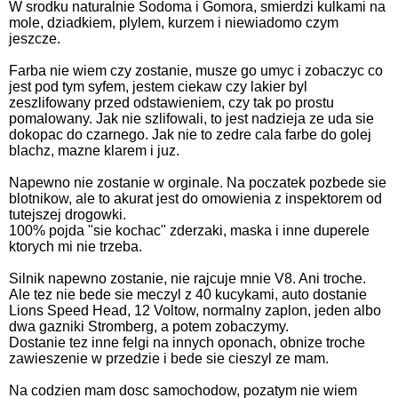
W srodku naturalnie Sodoma i Gomora, smierdzi kulkami na
mole, dziadkiem, plylem, kurzem i niewiadomo czym
jeszcze.
Farba nie wiem czy zostanie, musze go umyc i zobaczyc co
jest pod tym syfem, jestem ciekaw czy lakier byl
zeszlifowany przed odstawieniem, czy tak po prostu
pomalowany. Jak nie szlifowali, to jest nadzieja ze uda sie
dokopac do czarnego. Jak nie to zedre cala farbe do golej
blachz, mazne klarem i juz.
Napewno nie zostanie w orginale. Na poczatek pozbede sie
blotnikow, ale to akurat jest do omowienia z inspektorem od
tutejszej drogowki.
100% pojda "sie kochac" zderzaki, maska i inne duperele
ktorych mi nie trzeba.
Silnik napewno zostanie, nie rajcuje mnie V8. Ani troche.
Ale tez nie bede sie meczyl z 40 kucykami, auto dostanie
Lions Speed Head, 12 Voltow, normalny zaplon, jeden albo
dwa gazniki Stromberg, a potem zobaczymy.
Dostanie tez inne felgi na innych oponach, obnize troche
zawieszenie w przedzie i bede sie cieszyl ze mam.
Na codzien mam dosc samochodow, pozatym nie wiem