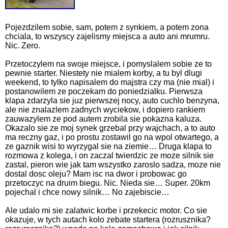
Pojezdzilem sobie, sam, potem z synkiem, a potem zona
chciala, to wszyscy zajelismy miejsca a auto ani mrumru.
Nic. Zero.
Przetoczylem na swoje miejsce, i pomyslalem sobie ze to
pewnie starter. Niestety nie mialem korby, a tu byl dlugi
weekend, to tylko napisalem do majstra czy ma (nie mial) i
postanowilem ze poczekam do poniedzialku. Pierwsza
klapa zdarzyla sie juz pierwszej nocy, auto cuchlo benzyna,
ale nie znalazlem zadnych wyciekow, i dopiero rankiem
zauwazylem ze pod autem zrobila sie pokazna kaluza.
Okazalo sie ze moj synek grzebal przy wajchach, a to auto
ma reczny gaz, i po prostu zostawil go na wpol otwartego, a
ze gaznik wisi to wyrzygal sie na ziemie… Druga klapa to
rozmowa z kolega, i on zaczal twierdzic ze moze silnik sie
zastal, pieron wie jak tam wszystko zaroslo sadza, moze nie
dostal dosc oleju? Mam isc na dwor i probowac go
przetoczyc na druim biegu. Nic. Nieda sie… Super. 20km
pojechal i chce nowy silnik… No zajebiscie…
Ale udalo mi sie zalatwic korbe i przekecic motor. Co sie
okazuje, w tych autach kolo zebate startera (rozrusznika?