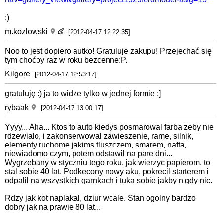
:)
m.kozlowski
[2012-04-17 12:22:35]
Noo to jest dopiero autko! Gratuluje zakupu! Przejechać się
tym choćby raz w roku bezcenne:P.
Kilgore
[2012-04-17 12:53:17]
gratuluję :) ja to widze tylko w jednej formie ;]
rybaak
[2012-04-17 13:00:17]
Yyyy... Aha... Ktos to auto kiedys posmarowal farba zeby nie
rdzewialo, i zakonserwowal zawieszenie, rame, silnik,
elementy ruchome jakims tluszczem, smarem, nafta,
niewiadomo czym, potem odstawil na pare dni...
Wygrzebany w styczniu tego roku, jak wierzyc papierom, to
stal sobie 40 lat. Podkecony nowy aku, pokrecil starterem i
odpalil na wszystkich garnkach i tuka sobie jakby nigdy nic.
Rdzy jak kot naplakal, dziur wcale. Stan ogolny bardzo
dobry jak na prawie 80 lat...