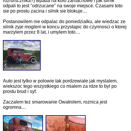
rozrurscznika?) wpada na kolo zamachowe i jak silnik
odpali to jest "odrzucane" na swoje miejsce. Czasami toto
sie po prostu zacina i silnik sie blokuje…
Postanowilem nie odpalac do poniedzialku, ale wiedzac ze
silnik zyje moglem w koncu przystapic do czynnosci o ktorej
marzylem przez 8 lat, i umylem toto…
Auto jest tylko w polowie tak pordzewiale jak myslalem,
wiekszoc tego wszystkiego co mialem za rdze to byl po
prostu brud i syf.
Zaczalem tez smarowanie Owatrolem, roznica jest
ogromna…