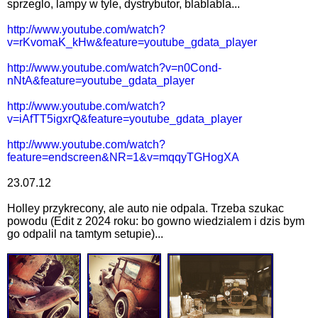
sprzeglo, lampy w tyle, dystrybutor, blablabla...
http://www.youtube.com/watch?
v=rKvomaK_kHw&feature=youtube_gdata_player
http://www.youtube.com/watch?v=n0Cond-
nNtA&feature=youtube_gdata_player
http://www.youtube.com/watch?
v=iAfTT5igxrQ&feature=youtube_gdata_player
http://www.youtube.com/watch?
feature=endscreen&NR=1&v=mqqyTGHogXA
23.07.12
Holley przykrecony, ale auto nie odpala. Trzeba szukac
powodu (Edit z 2024 roku: bo gowno wiedzialem i dzis bym
go odpalil na tamtym setupie)...