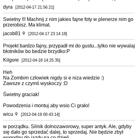
dyra
[2012-04-17 21:56:21]
Swietny !!! Machnij z nim jakies fajne foty w plenerze nim go
przerobisz. Ma klimat.
jacob81
[2012-04-17 23:14:18]
Projekt bardzo fajny, przypadł mi do gustu...tylko nie wywalaj
błotników bo bedzie brzydko:P
Kilgore
[2012-04-18 14:25:35]
Heh
Na Zombim człowiek nigdy si e niza wiedzie :)
Zawsze z czymś wyskoczy :D
Świetny graciak!
Powodzenia i montuj aby wsio Ci grało!
wicu
[2012-04-19 00:43:14]
w porządku. Silnik dolnozaworowy, super antyk. Ale, gdyby
się dało go sprzedać dalej, to sprzedaj. Nie będzie zbyt
wygodny do jazdy na co dzień.